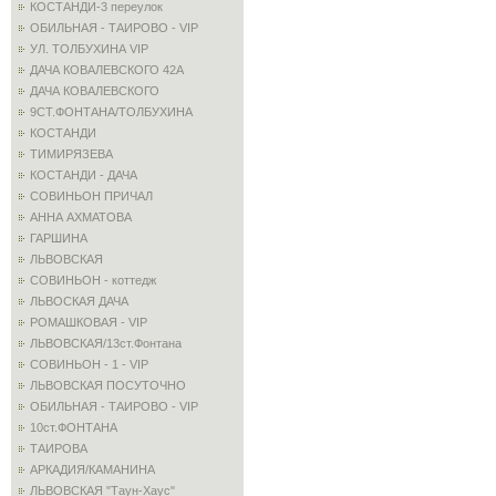
КОСТАНДИ-3 переулок
ОБИЛЬНАЯ - ТАИРОВО - VIP
УЛ. ТОЛБУХИНА VIP
ДАЧА КОВАЛЕВСКОГО 42А
ДАЧА КОВАЛЕВСКОГО
9СТ.ФОНТАНА/ТОЛБУХИНА
КОСТАНДИ
ТИМИРЯЗЕВА
КОСТАНДИ - ДАЧА
СОВИНЬОН ПРИЧАЛ
АННА АХМАТОВА
ГАРШИНА
ЛЬВОВСКАЯ
СОВИНЬОН - коттедж
ЛЬВОСКАЯ ДАЧА
РОМАШКОВАЯ - VIP
ЛЬВОВСКАЯ/13ст.Фонтана
СОВИНЬОН - 1 - VIP
ЛЬВОВСКАЯ ПОСУТОЧНО
ОБИЛЬНАЯ - ТАИРОВО - VIP
10ст.ФОНТАНА
ТАИРОВА
АРКАДИЯ/КАМАНИНА
ЛЬВОВСКАЯ "Таун-Хаус"