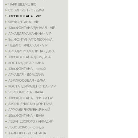
ПАРК ШЕВЧЕНКО
СОВИНЬОН - 1 - ДАЧА
13ст.ФОНТАНА - VIP
9ст.ФОНТАНА - VIP
13ст.ФОНТАНА/ДАЧНАЯ - VIP
АРКАДИЯ/КАМАНИНА - VIP
9ст.ФОНТАНА/ТОЛБУХИНА
ПЕДАГОГИЧЕСКАЯ - VIP
АРКАДИЯ/КАМАНИНА - ДАЧА
13ст.ФОНТАНА ДОМ/ДАЧА
КОСТАНДИ/ГАРШИНА
13ст.ФОНТАНА - новый
АРКАДИЯ - ДОМ/ДАЧА
АБРИКОСОВАЯ - ДАЧА
КОСТАНДИ/РАВЕНСТВА - VIP
ЧЕРНОМОРКА - ДАЧА
13ст.ФОНТАНА - "РИВЬЕРА"
АМУНЦЕНА/16ст.ФОНТАНА
АРРКАДИЯ/КЛУБНИЧНЫЙ
10ст.ФОНТАНА - ДАЧА
ЛЕВАНЕВСКОГО / АРКАДИЯ
ЛЬВОВСКАЯ - Коттедж
ТАИРОВО - ЛЕВИТАНА