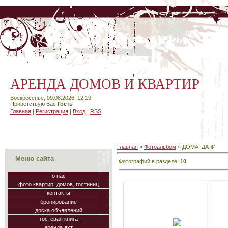
АРЕНДА ДОМОВ И КВАРТИР
Воскресенье, 09.08.2026, 12:19
Приветствую Вас
Гость
Главная
|
Регистрация
|
Вход
|
RSS
Главная
»
Фотоальбом
» ДОМА, ДАЧИ
Меню сайта
Фотографий в разделе
:
10
о нас
фото квартир, домов, гостиниц
контакты
бронирование
доска объявлений
18.05.2010
гостевая книга
аренда яхт