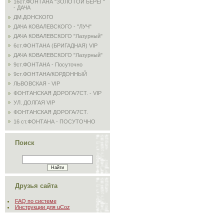
16ст.ФОНТАНА "ЗОЛОТОЙ БЕРЕГ"
- ДАЧА
ДМ.ДОНСКОГО
ДАЧА КОВАЛЕВСКОГО - "ЛУЧ"
ДАЧА КОВАЛЕВСКОГО "Лазурный"
6ст.ФОНТАНА (БРИГАДНАЯ) VIP
ДАЧА КОВАЛЕВСКОГО "Лазурный"
9ст.ФОНТАНА - Посуточно
9ст.ФОНТАНА/КОРДОННЫЙ
ЛЬВОВСКАЯ - VIP
ФОНТАНСКАЯ ДОРОГА/7СТ. - VIP
УЛ. ДОЛГАЯ VIP
ФОНТАНСКАЯ ДОРОГА/7СТ.
16 ст.ФОНТАНА - ПОСУТОЧНО
Поиск
Друзья сайта
FAQ по системе
Инструкции для uCoz