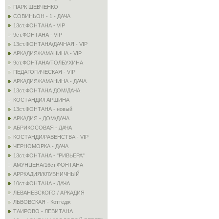
ПАРК ШЕВЧЕНКО
СОВИНЬОН - 1 - ДАЧА
13ст.ФОНТАНА - VIP
9ст.ФОНТАНА - VIP
13ст.ФОНТАНА/ДАЧНАЯ - VIP
АРКАДИЯ/КАМАНИНА - VIP
9ст.ФОНТАНА/ТОЛБУХИНА
ПЕДАГОГИЧЕСКАЯ - VIP
АРКАДИЯ/КАМАНИНА - ДАЧА
13ст.ФОНТАНА ДОМ/ДАЧА
КОСТАНДИ/ГАРШИНА
13ст.ФОНТАНА - новый
АРКАДИЯ - ДОМ/ДАЧА
АБРИКОСОВАЯ - ДАЧА
КОСТАНДИ/РАВЕНСТВА - VIP
ЧЕРНОМОРКА - ДАЧА
13ст.ФОНТАНА - "РИВЬЕРА"
АМУНЦЕНА/16ст.ФОНТАНА
АРРКАДИЯ/КЛУБНИЧНЫЙ
10ст.ФОНТАНА - ДАЧА
ЛЕВАНЕВСКОГО / АРКАДИЯ
ЛЬВОВСКАЯ - Коттедж
ТАИРОВО - ЛЕВИТАНА