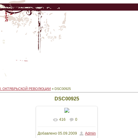
Л. ОКТЯБРЬСКОЙ РЕВОЛЮЦИИ
» DSC00925
DSC00925
416
0
В реальном размере
Добавлено
05.09.2009
Admin
3264x2448
/ 1607.4Kb