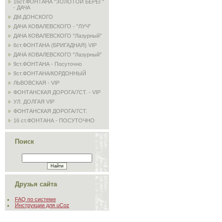
16ст.ФОНТАНА "ЗОЛОТОЙ БЕРЕГ"
- ДАЧА
ДМ.ДОНСКОГО
ДАЧА КОВАЛЕВСКОГО - "ЛУЧ"
ДАЧА КОВАЛЕВСКОГО "Лазурный"
6ст.ФОНТАНА (БРИГАДНАЯ) VIP
ДАЧА КОВАЛЕВСКОГО "Лазурный"
9ст.ФОНТАНА - Посуточно
9ст.ФОНТАНА/КОРДОННЫЙ
ЛЬВОВСКАЯ - VIP
ФОНТАНСКАЯ ДОРОГА/7СТ. - VIP
УЛ. ДОЛГАЯ VIP
ФОНТАНСКАЯ ДОРОГА/7СТ.
16 ст.ФОНТАНА - ПОСУТОЧНО
Поиск
Друзья сайта
FAQ по системе
Инструкции для uCoz