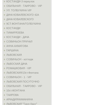
КОСТАНДИ-3 переулок
ОБИЛЬНАЯ - ТАИРОВО - VIP
УЛ. ТОЛБУХИНА VIP
ДАЧА КОВАЛЕВСКОГО 42А
ДАЧА КОВАЛЕВСКОГО
9СТ.ФОНТАНА/ТОЛБУХИНА
КОСТАНДИ
ТИМИРЯЗЕВА
КОСТАНДИ - ДАЧА
СОВИНЬОН ПРИЧАЛ
АННА АХМАТОВА
ГАРШИНА
ЛЬВОВСКАЯ
СОВИНЬОН - коттедж
ЛЬВОСКАЯ ДАЧА
РОМАШКОВАЯ - VIP
ЛЬВОВСКАЯ/13ст.Фонтана
СОВИНЬОН - 1 - VIP
ЛЬВОВСКАЯ ПОСУТОЧНО
ОБИЛЬНАЯ - ТАИРОВО - VIP
10ст.ФОНТАНА
ТАИРОВА
АРКАДИЯ/КАМАНИНА
ЛЬВОВСКАЯ "Таун-Хаус"