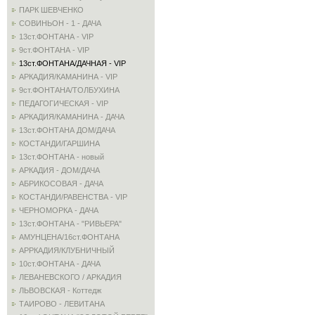
ПАРК ШЕВЧЕНКО
СОВИНЬОН - 1 - ДАЧА
13ст.ФОНТАНА - VIP
9ст.ФОНТАНА - VIP
13ст.ФОНТАНА/ДАЧНАЯ - VIP
АРКАДИЯ/КАМАНИНА - VIP
9ст.ФОНТАНА/ТОЛБУХИНА
ПЕДАГОГИЧЕСКАЯ - VIP
АРКАДИЯ/КАМАНИНА - ДАЧА
13ст.ФОНТАНА ДОМ/ДАЧА
КОСТАНДИ/ГАРШИНА
13ст.ФОНТАНА - новый
АРКАДИЯ - ДОМ/ДАЧА
АБРИКОСОВАЯ - ДАЧА
КОСТАНДИ/РАВЕНСТВА - VIP
ЧЕРНОМОРКА - ДАЧА
13ст.ФОНТАНА - "РИВЬЕРА"
АМУНЦЕНА/16ст.ФОНТАНА
АРРКАДИЯ/КЛУБНИЧНЫЙ
10ст.ФОНТАНА - ДАЧА
ЛЕВАНЕВСКОГО / АРКАДИЯ
ЛЬВОВСКАЯ - Коттедж
ТАИРОВО - ЛЕВИТАНА