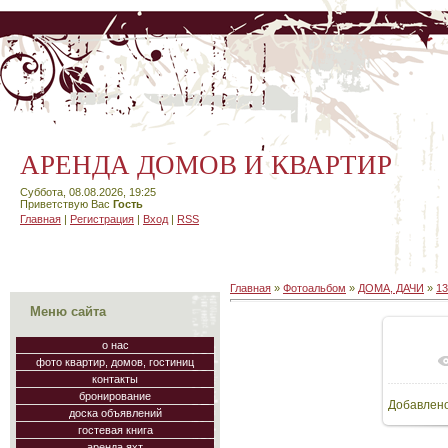
АРЕНДА ДОМОВ И КВАРТИР
Суббота, 08.08.2026, 19:25
Приветствую Вас
Гость
Главная
|
Регистрация
|
Вход
|
RSS
Главная
»
Фотоальбом
»
ДОМА, ДАЧИ
»
1
Меню сайта
о нас
фото квартир, домов, гостиниц
контакты
бронирование
Добавлен
доска объявлений
гостевая книга
аренда яхт