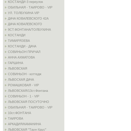
КОСТАНДИ-3 переулок
ОБИЛЬНАЯ - ТАИРОВО - VIP
УЛ. ТОЛБУХИНА VIP
ДАЧА КОВАЛЕВСКОГО 42А
ДАЧА КОВАЛЕВСКОГО
9СТ.ФОНТАНА/ТОЛБУХИНА
КОСТАНДИ
ТИМИРЯЗЕВА
КОСТАНДИ - ДАЧА
СОВИНЬОН ПРИЧАЛ
АННА АХМАТОВА
ГАРШИНА
ЛЬВОВСКАЯ
СОВИНЬОН - коттедж
ЛЬВОСКАЯ ДАЧА
РОМАШКОВАЯ - VIP
ЛЬВОВСКАЯ/13ст.Фонтана
СОВИНЬОН - 1 - VIP
ЛЬВОВСКАЯ ПОСУТОЧНО
ОБИЛЬНАЯ - ТАИРОВО - VIP
10ст.ФОНТАНА
ТАИРОВА
АРКАДИЯ/КАМАНИНА
ЛЬВОВСКАЯ "Таун-Хаус"