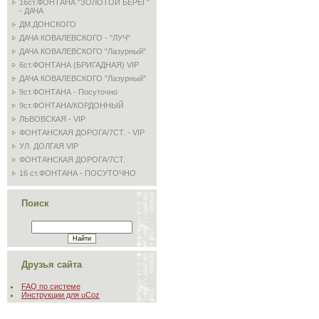
16ст.ФОНТАНА "ЗОЛОТОЙ БЕРЕГ"
- ДАЧА
ДМ.ДОНСКОГО
ДАЧА КОВАЛЕВСКОГО - "ЛУЧ"
ДАЧА КОВАЛЕВСКОГО "Лазурный"
6ст.ФОНТАНА (БРИГАДНАЯ) VIP
ДАЧА КОВАЛЕВСКОГО "Лазурный"
9ст.ФОНТАНА - Посуточно
9ст.ФОНТАНА/КОРДОННЫЙ
ЛЬВОВСКАЯ - VIP
ФОНТАНСКАЯ ДОРОГА/7СТ. - VIP
УЛ. ДОЛГАЯ VIP
ФОНТАНСКАЯ ДОРОГА/7СТ.
16 ст.ФОНТАНА - ПОСУТОЧНО
Поиск
Друзья сайта
FAQ по системе
Инструкции для uCoz