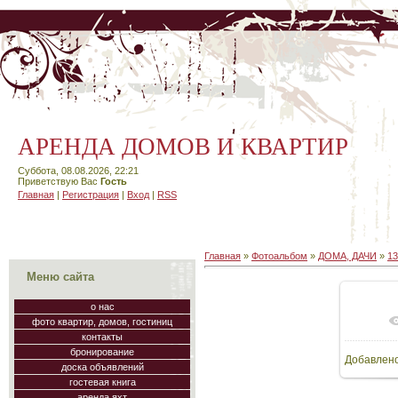
АРЕНДА ДОМОВ И КВАРТИР
Суббота, 08.08.2026, 22:21
Приветствую Вас
Гость
Главная
|
Регистрация
|
Вход
|
RSS
Главная
»
Фотоальбом
»
ДОМА, ДАЧИ
»
1
Меню сайта
о нас
фото квартир, домов, гостиниц
В
контакты
бронирование
Добавлен
64
доска объявлений
гостевая книга
аренда яхт