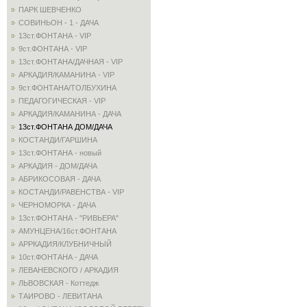
ПАРК ШЕВЧЕНКО
СОВИНЬОН - 1 - ДАЧА
13ст.ФОНТАНА - VIP
9ст.ФОНТАНА - VIP
13ст.ФОНТАНА/ДАЧНАЯ - VIP
АРКАДИЯ/КАМАНИНА - VIP
9ст.ФОНТАНА/ТОЛБУХИНА
ПЕДАГОГИЧЕСКАЯ - VIP
АРКАДИЯ/КАМАНИНА - ДАЧА
13ст.ФОНТАНА ДОМ/ДАЧА
КОСТАНДИ/ГАРШИНА
13ст.ФОНТАНА - новый
АРКАДИЯ - ДОМ/ДАЧА
АБРИКОСОВАЯ - ДАЧА
КОСТАНДИ/РАВЕНСТВА - VIP
ЧЕРНОМОРКА - ДАЧА
13ст.ФОНТАНА - "РИВЬЕРА"
АМУНЦЕНА/16ст.ФОНТАНА
АРРКАДИЯ/КЛУБНИЧНЫЙ
10ст.ФОНТАНА - ДАЧА
ЛЕВАНЕВСКОГО / АРКАДИЯ
ЛЬВОВСКАЯ - Коттедж
ТАИРОВО - ЛЕВИТАНА