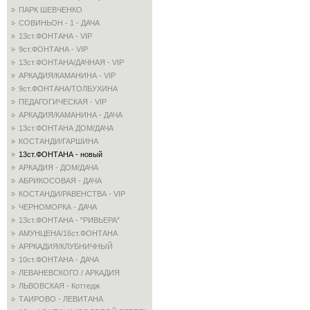
ПАРК ШЕВЧЕНКО
СОВИНЬОН - 1 - ДАЧА
13ст.ФОНТАНА - VIP
9ст.ФОНТАНА - VIP
13ст.ФОНТАНА/ДАЧНАЯ - VIP
АРКАДИЯ/КАМАНИНА - VIP
9ст.ФОНТАНА/ТОЛБУХИНА
ПЕДАГОГИЧЕСКАЯ - VIP
АРКАДИЯ/КАМАНИНА - ДАЧА
13ст.ФОНТАНА ДОМ/ДАЧА
КОСТАНДИ/ГАРШИНА
13ст.ФОНТАНА - новый
АРКАДИЯ - ДОМ/ДАЧА
АБРИКОСОВАЯ - ДАЧА
КОСТАНДИ/РАВЕНСТВА - VIP
ЧЕРНОМОРКА - ДАЧА
13ст.ФОНТАНА - "РИВЬЕРА"
АМУНЦЕНА/16ст.ФОНТАНА
АРРКАДИЯ/КЛУБНИЧНЫЙ
10ст.ФОНТАНА - ДАЧА
ЛЕВАНЕВСКОГО / АРКАДИЯ
ЛЬВОВСКАЯ - Коттедж
ТАИРОВО - ЛЕВИТАНА