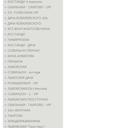
КОСТАНДИ-3 переулок
ОБИЛЬНАЯ - ТАИРОВО - VIP
УЛ. ТОЛБУХИНА VIP
ДАЧА КОВАЛЕВСКОГО 42А
ДАЧА КОВАЛЕВСКОГО
9СТ.ФОНТАНА/ТОЛБУХИНА
КОСТАНДИ
ТИМИРЯЗЕВА
КОСТАНДИ - ДАЧА
СОВИНЬОН ПРИЧАЛ
АННА АХМАТОВА
ГАРШИНА
ЛЬВОВСКАЯ
СОВИНЬОН - коттедж
ЛЬВОСКАЯ ДАЧА
РОМАШКОВАЯ - VIP
ЛЬВОВСКАЯ/13ст.Фонтана
СОВИНЬОН - 1 - VIP
ЛЬВОВСКАЯ ПОСУТОЧНО
ОБИЛЬНАЯ - ТАИРОВО - VIP
10ст.ФОНТАНА
ТАИРОВА
АРКАДИЯ/КАМАНИНА
ЛЬВОВСКАЯ "Таун-Хаус"