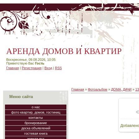
АРЕНДА ДОМОВ И КВАРТИР
Воскресенье, 09.08.2026, 10:05
Приветствую Вас
Гость
Главная
|
Регистрация
|
Вход
|
RSS
Главная
»
Фотоальбом
»
ДОМА, ДАЧИ
»
1
Меню сайта
о нас
фото квартир, домов, гостиниц
В
контакты
бронирование
Добавлен
64
доска объявлений
гостевая книга
аренда яхт