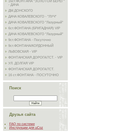
16ст.ФОНТАНА "ЗОЛОТОЙ БЕРЕГ"
- ДАЧА
ДМ.ДОНСКОГО
ДАЧА КОВАЛЕВСКОГО - "ЛУЧ"
ДАЧА КОВАЛЕВСКОГО "Лазурный"
6ст.ФОНТАНА (БРИГАДНАЯ) VIP
ДАЧА КОВАЛЕВСКОГО "Лазурный"
9ст.ФОНТАНА - Посуточно
9ст.ФОНТАНА/КОРДОННЫЙ
ЛЬВОВСКАЯ - VIP
ФОНТАНСКАЯ ДОРОГА/7СТ. - VIP
УЛ. ДОЛГАЯ VIP
ФОНТАНСКАЯ ДОРОГА/7СТ.
16 ст.ФОНТАНА - ПОСУТОЧНО
Поиск
Друзья сайта
FAQ по системе
Инструкции для uCoz