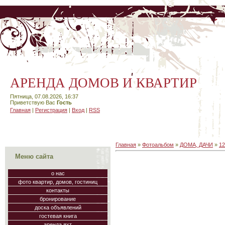
АРЕНДА ДОМОВ И КВАРТИР
Пятница, 07.08.2026, 16:37
Приветствую Вас
Гость
Главная
|
Регистрация
|
Вход
|
RSS
Главная
»
Фотоальбом
»
ДОМА, ДАЧИ
»
1
Меню сайта
о нас
фото квартир, домов, гостиниц
контакты
бронирование
доска объявлений
гостевая книга
аренда яхт