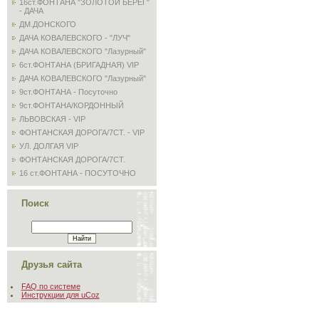
16ст.ФОНТАНА "ЗОЛОТОЙ БЕРЕГ"
- ДАЧА
ДМ.ДОНСКОГО
ДАЧА КОВАЛЕВСКОГО - "ЛУЧ"
ДАЧА КОВАЛЕВСКОГО "Лазурный"
6ст.ФОНТАНА (БРИГАДНАЯ) VIP
ДАЧА КОВАЛЕВСКОГО "Лазурный"
9ст.ФОНТАНА - Посуточно
9ст.ФОНТАНА/КОРДОННЫЙ
ЛЬВОВСКАЯ - VIP
ФОНТАНСКАЯ ДОРОГА/7СТ. - VIP
УЛ. ДОЛГАЯ VIP
ФОНТАНСКАЯ ДОРОГА/7СТ.
16 ст.ФОНТАНА - ПОСУТОЧНО
Поиск
Друзья сайта
FAQ по системе
Инструкции для uCoz