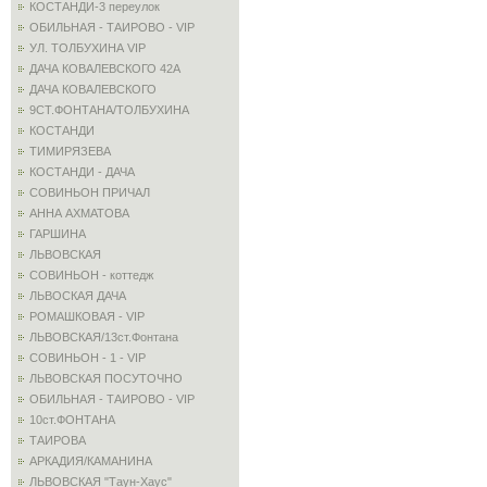
КОСТАНДИ-3 переулок
ОБИЛЬНАЯ - ТАИРОВО - VIP
УЛ. ТОЛБУХИНА VIP
ДАЧА КОВАЛЕВСКОГО 42А
ДАЧА КОВАЛЕВСКОГО
9СТ.ФОНТАНА/ТОЛБУХИНА
КОСТАНДИ
ТИМИРЯЗЕВА
КОСТАНДИ - ДАЧА
СОВИНЬОН ПРИЧАЛ
АННА АХМАТОВА
ГАРШИНА
ЛЬВОВСКАЯ
СОВИНЬОН - коттедж
ЛЬВОСКАЯ ДАЧА
РОМАШКОВАЯ - VIP
ЛЬВОВСКАЯ/13ст.Фонтана
СОВИНЬОН - 1 - VIP
ЛЬВОВСКАЯ ПОСУТОЧНО
ОБИЛЬНАЯ - ТАИРОВО - VIP
10ст.ФОНТАНА
ТАИРОВА
АРКАДИЯ/КАМАНИНА
ЛЬВОВСКАЯ "Таун-Хаус"