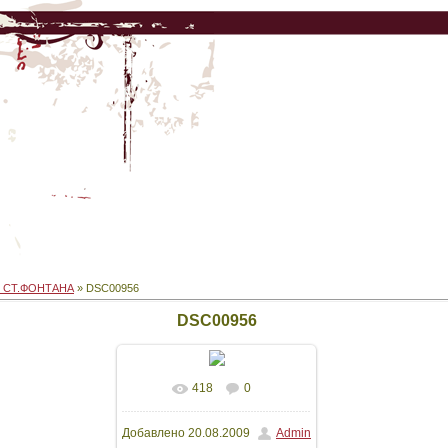
2 СТ.ФОНТАНА
» DSC00956
DSC00956
418
0
В реальном размере
Добавлено
20.08.2009
Admin
2048x1536
/ 461.0Kb