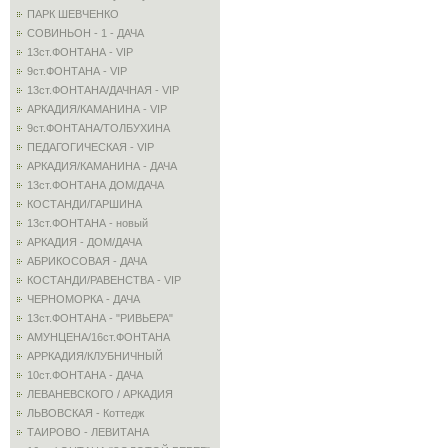
ПАРК ШЕВЧЕНКО
СОВИНЬОН - 1 - ДАЧА
13ст.ФОНТАНА - VIP
9ст.ФОНТАНА - VIP
13ст.ФОНТАНА/ДАЧНАЯ - VIP
АРКАДИЯ/КАМАНИНА - VIP
9ст.ФОНТАНА/ТОЛБУХИНА
ПЕДАГОГИЧЕСКАЯ - VIP
АРКАДИЯ/КАМАНИНА - ДАЧА
13ст.ФОНТАНА ДОМ/ДАЧА
КОСТАНДИ/ГАРШИНА
13ст.ФОНТАНА - новый
АРКАДИЯ - ДОМ/ДАЧА
АБРИКОСОВАЯ - ДАЧА
КОСТАНДИ/РАВЕНСТВА - VIP
ЧЕРНОМОРКА - ДАЧА
13ст.ФОНТАНА - "РИВЬЕРА"
АМУНЦЕНА/16ст.ФОНТАНА
АРРКАДИЯ/КЛУБНИЧНЫЙ
10ст.ФОНТАНА - ДАЧА
ЛЕВАНЕВСКОГО / АРКАДИЯ
ЛЬВОВСКАЯ - Коттедж
ТАИРОВО - ЛЕВИТАНА