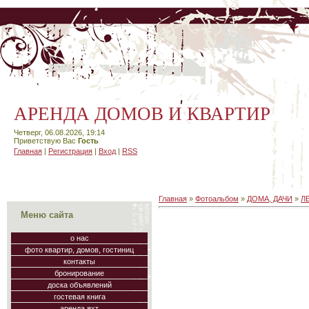
АРЕНДА ДОМОВ И КВАРТИР
Четверг, 06.08.2026, 19:14
Приветствую Вас
Гость
Главная
|
Регистрация
|
Вход
|
RSS
Главная
»
Фотоальбом
»
ДОМА, ДАЧИ
»
Л
Меню сайта
о нас
фото квартир, домов, гостиниц
контакты
бронирование
доска объявлений
гостевая книга
аренда яхт