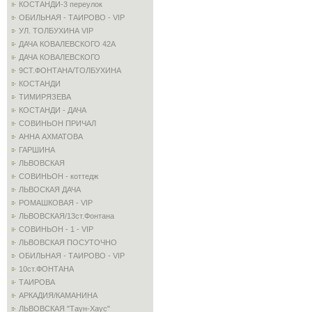
КОСТАНДИ-3 переулок
ОБИЛЬНАЯ - ТАИРОВО - VIP
УЛ. ТОЛБУХИНА VIP
ДАЧА КОВАЛЕВСКОГО 42А
ДАЧА КОВАЛЕВСКОГО
9СТ.ФОНТАНА/ТОЛБУХИНА
КОСТАНДИ
ТИМИРЯЗЕВА
КОСТАНДИ - ДАЧА
СОВИНЬОН ПРИЧАЛ
АННА АХМАТОВА
ГАРШИНА
ЛЬВОВСКАЯ
СОВИНЬОН - коттедж
ЛЬВОСКАЯ ДАЧА
РОМАШКОВАЯ - VIP
ЛЬВОВСКАЯ/13ст.Фонтана
СОВИНЬОН - 1 - VIP
ЛЬВОВСКАЯ ПОСУТОЧНО
ОБИЛЬНАЯ - ТАИРОВО - VIP
10ст.ФОНТАНА
ТАИРОВА
АРКАДИЯ/КАМАНИНА
ЛЬВОВСКАЯ "Таун-Хаус"