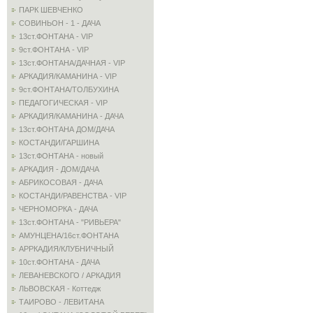
ПАРК ШЕВЧЕНКО
СОВИНЬОН - 1 - ДАЧА
13ст.ФОНТАНА - VIP
9ст.ФОНТАНА - VIP
13ст.ФОНТАНА/ДАЧНАЯ - VIP
АРКАДИЯ/КАМАНИНА - VIP
9ст.ФОНТАНА/ТОЛБУХИНА
ПЕДАГОГИЧЕСКАЯ - VIP
АРКАДИЯ/КАМАНИНА - ДАЧА
13ст.ФОНТАНА ДОМ/ДАЧА
КОСТАНДИ/ГАРШИНА
13ст.ФОНТАНА - новый
АРКАДИЯ - ДОМ/ДАЧА
АБРИКОСОВАЯ - ДАЧА
КОСТАНДИ/РАВЕНСТВА - VIP
ЧЕРНОМОРКА - ДАЧА
13ст.ФОНТАНА - "РИВЬЕРА"
АМУНЦЕНА/16ст.ФОНТАНА
АРРКАДИЯ/КЛУБНИЧНЫЙ
10ст.ФОНТАНА - ДАЧА
ЛЕВАНЕВСКОГО / АРКАДИЯ
ЛЬВОВСКАЯ - Коттедж
ТАИРОВО - ЛЕВИТАНА