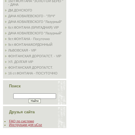
16ст.ФОНТАНА "ЗОЛОТОЙ БЕРЕГ"
- ДАЧА
ДМ.ДОНСКОГО
ДАЧА КОВАЛЕВСКОГО - "ЛУЧ"
ДАЧА КОВАЛЕВСКОГО "Лазурный"
6ст.ФОНТАНА (БРИГАДНАЯ) VIP
ДАЧА КОВАЛЕВСКОГО "Лазурный"
9ст.ФОНТАНА - Посуточно
9ст.ФОНТАНА/КОРДОННЫЙ
ЛЬВОВСКАЯ - VIP
ФОНТАНСКАЯ ДОРОГА/7СТ. - VIP
УЛ. ДОЛГАЯ VIP
ФОНТАНСКАЯ ДОРОГА/7СТ.
16 ст.ФОНТАНА - ПОСУТОЧНО
Поиск
Друзья сайта
FAQ по системе
Инструкции для uCoz