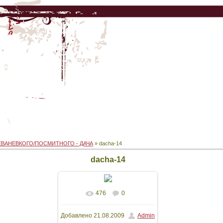
ЕВАНЕВКОГО/ПОСМИТНОГО - ДАЧА
» dacha-14
dacha-14
476
0
В реальном размере
Добавлено
21.08.2009
Admin
816x612
/ 131.2Kb