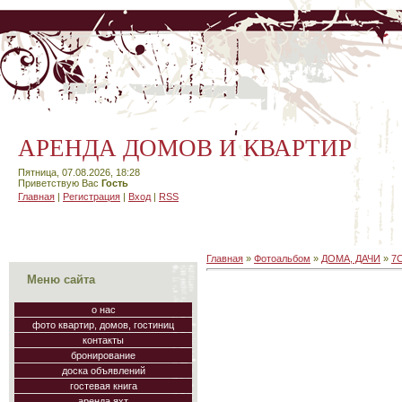
АРЕНДА ДОМОВ И КВАРТИР
Пятница, 07.08.2026, 18:28
Приветствую Вас
Гость
Главная
|
Регистрация
|
Вход
|
RSS
Главная
»
Фотоальбом
»
ДОМА, ДАЧИ
»
7
Меню сайта
о нас
фото квартир, домов, гостиниц
контакты
бронирование
доска объявлений
гостевая книга
аренда яхт