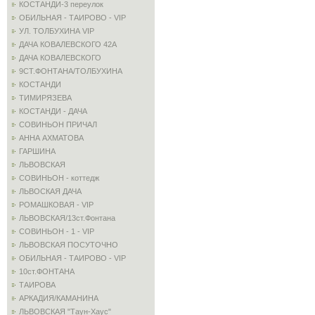
КОСТАНДИ-3 переулок
ОБИЛЬНАЯ - ТАИРОВО - VIP
УЛ. ТОЛБУХИНА VIP
ДАЧА КОВАЛЕВСКОГО 42А
ДАЧА КОВАЛЕВСКОГО
9СТ.ФОНТАНА/ТОЛБУХИНА
КОСТАНДИ
ТИМИРЯЗЕВА
КОСТАНДИ - ДАЧА
СОВИНЬОН ПРИЧАЛ
АННА АХМАТОВА
ГАРШИНА
ЛЬВОВСКАЯ
СОВИНЬОН - коттедж
ЛЬВОСКАЯ ДАЧА
РОМАШКОВАЯ - VIP
ЛЬВОВСКАЯ/13ст.Фонтана
СОВИНЬОН - 1 - VIP
ЛЬВОВСКАЯ ПОСУТОЧНО
ОБИЛЬНАЯ - ТАИРОВО - VIP
10ст.ФОНТАНА
ТАИРОВА
АРКАДИЯ/КАМАНИНА
ЛЬВОВСКАЯ "Таун-Хаус"