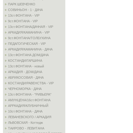
ПАРК ШЕВЧЕНКО
СОВИНЬОН - 1 - ДАЧА
13ст.ФОНТАНА - VIP
9ст.ФОНТАНА - VIP
13ст.ФОНТАНА/ДАЧНАЯ - VIP
АРКАДИЯ/КАМАНИНА - VIP
9ст.ФОНТАНА/ТОЛБУХИНА
ПЕДАГОГИЧЕСКАЯ - VIP
АРКАДИЯ/КАМАНИНА - ДАЧА
13ст.ФОНТАНА ДОМ/ДАЧА
КОСТАНДИ/ГАРШИНА
13ст.ФОНТАНА - новый
АРКАДИЯ - ДОМ/ДАЧА
АБРИКОСОВАЯ - ДАЧА
КОСТАНДИ/РАВЕНСТВА - VIP
ЧЕРНОМОРКА - ДАЧА
13ст.ФОНТАНА - "РИВЬЕРА"
АМУНЦЕНА/16ст.ФОНТАНА
АРРКАДИЯ/КЛУБНИЧНЫЙ
10ст.ФОНТАНА - ДАЧА
ЛЕВАНЕВСКОГО / АРКАДИЯ
ЛЬВОВСКАЯ - Коттедж
ТАИРОВО - ЛЕВИТАНА