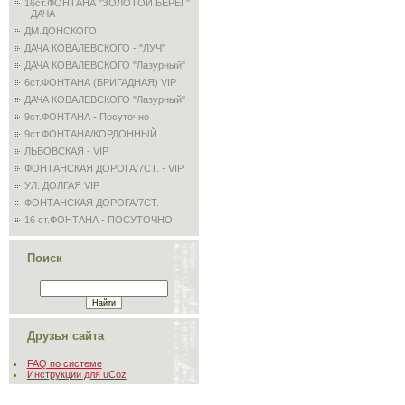
16ст.ФОНТАНА "ЗОЛОТОЙ БЕРЕГ"
- ДАЧА
ДМ.ДОНСКОГО
ДАЧА КОВАЛЕВСКОГО - "ЛУЧ"
ДАЧА КОВАЛЕВСКОГО "Лазурный"
6ст.ФОНТАНА (БРИГАДНАЯ) VIP
ДАЧА КОВАЛЕВСКОГО "Лазурный"
9ст.ФОНТАНА - Посуточно
9ст.ФОНТАНА/КОРДОННЫЙ
ЛЬВОВСКАЯ - VIP
ФОНТАНСКАЯ ДОРОГА/7СТ. - VIP
УЛ. ДОЛГАЯ VIP
ФОНТАНСКАЯ ДОРОГА/7СТ.
16 ст.ФОНТАНА - ПОСУТОЧНО
Поиск
Друзья сайта
FAQ по системе
Инструкции для uCoz