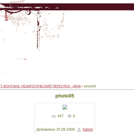
СТ.ФОНТАНА. ПЕДАГОГИЧЕСКИЙ ПЕРЕУЛОК - ДАЧА
» photo05
photo05
447
0
В реальном размере
Добавлено
25.08.2009
Admin
582x383
/ 71.8Kb