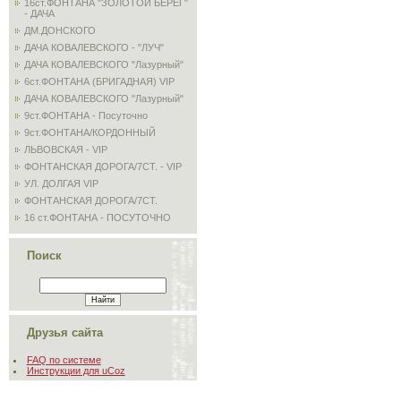
16ст.ФОНТАНА "ЗОЛОТОЙ БЕРЕГ"
- ДАЧА
ДМ.ДОНСКОГО
ДАЧА КОВАЛЕВСКОГО - "ЛУЧ"
ДАЧА КОВАЛЕВСКОГО "Лазурный"
6ст.ФОНТАНА (БРИГАДНАЯ) VIP
ДАЧА КОВАЛЕВСКОГО "Лазурный"
9ст.ФОНТАНА - Посуточно
9ст.ФОНТАНА/КОРДОННЫЙ
ЛЬВОВСКАЯ - VIP
ФОНТАНСКАЯ ДОРОГА/7СТ. - VIP
УЛ. ДОЛГАЯ VIP
ФОНТАНСКАЯ ДОРОГА/7СТ.
16 ст.ФОНТАНА - ПОСУТОЧНО
Поиск
Друзья сайта
FAQ по системе
Инструкции для uCoz