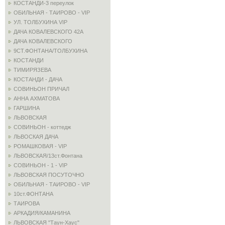
КОСТАНДИ-3 переулок
ОБИЛЬНАЯ - ТАИРОВО - VIP
УЛ. ТОЛБУХИНА VIP
ДАЧА КОВАЛЕВСКОГО 42А
ДАЧА КОВАЛЕВСКОГО
9СТ.ФОНТАНА/ТОЛБУХИНА
КОСТАНДИ
ТИМИРЯЗЕВА
КОСТАНДИ - ДАЧА
СОВИНЬОН ПРИЧАЛ
АННА АХМАТОВА
ГАРШИНА
ЛЬВОВСКАЯ
СОВИНЬОН - коттедж
ЛЬВОСКАЯ ДАЧА
РОМАШКОВАЯ - VIP
ЛЬВОВСКАЯ/13ст.Фонтана
СОВИНЬОН - 1 - VIP
ЛЬВОВСКАЯ ПОСУТОЧНО
ОБИЛЬНАЯ - ТАИРОВО - VIP
10ст.ФОНТАНА
ТАИРОВА
АРКАДИЯ/КАМАНИНА
ЛЬВОВСКАЯ "Таун-Хаус"