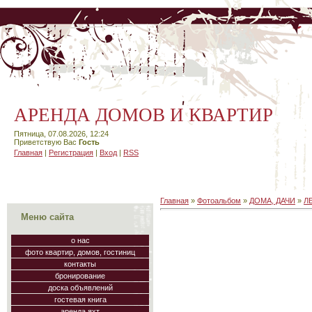
АРЕНДА ДОМОВ И КВАРТИР
Пятница, 07.08.2026, 12:24
Приветствую Вас
Гость
Главная
|
Регистрация
|
Вход
|
RSS
Главная
»
Фотоальбом
»
ДОМА, ДАЧИ
»
Л
Меню сайта
о нас
фото квартир, домов, гостиниц
контакты
бронирование
доска объявлений
гостевая книга
аренда яхт