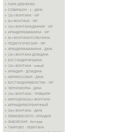
ПАРК ШЕВЧЕНКО
СОВИНЬОН - 1 - ДАЧА
13ст.ФОНТАНА - VIP
9ст.ФОНТАНА - VIP
13ст.ФОНТАНА/ДАЧНАЯ - VIP
АРКАДИЯ/КАМАНИНА - VIP
9ст.ФОНТАНА/ТОЛБУХИНА
ПЕДАГОГИЧЕСКАЯ - VIP
АРКАДИЯ/КАМАНИНА - ДАЧА
13ст.ФОНТАНА ДОМ/ДАЧА
КОСТАНДИ/ГАРШИНА
13ст.ФОНТАНА - новый
АРКАДИЯ - ДОМ/ДАЧА
АБРИКОСОВАЯ - ДАЧА
КОСТАНДИ/РАВЕНСТВА - VIP
ЧЕРНОМОРКА - ДАЧА
13ст.ФОНТАНА - "РИВЬЕРА"
АМУНЦЕНА/16ст.ФОНТАНА
АРРКАДИЯ/КЛУБНИЧНЫЙ
10ст.ФОНТАНА - ДАЧА
ЛЕВАНЕВСКОГО / АРКАДИЯ
ЛЬВОВСКАЯ - Коттедж
ТАИРОВО - ЛЕВИТАНА