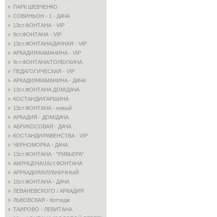
ПАРК ШЕВЧЕНКО
СОВИНЬОН - 1 - ДАЧА
13ст.ФОНТАНА - VIP
9ст.ФОНТАНА - VIP
13ст.ФОНТАНА/ДАЧНАЯ - VIP
АРКАДИЯ/КАМАНИНА - VIP
9ст.ФОНТАНА/ТОЛБУХИНА
ПЕДАГОГИЧЕСКАЯ - VIP
АРКАДИЯ/КАМАНИНА - ДАЧА
13ст.ФОНТАНА ДОМ/ДАЧА
КОСТАНДИ/ГАРШИНА
13ст.ФОНТАНА - новый
АРКАДИЯ - ДОМ/ДАЧА
АБРИКОСОВАЯ - ДАЧА
КОСТАНДИ/РАВЕНСТВА - VIP
ЧЕРНОМОРКА - ДАЧА
13ст.ФОНТАНА - "РИВЬЕРА"
АМУНЦЕНА/16ст.ФОНТАНА
АРРКАДИЯ/КЛУБНИЧНЫЙ
10ст.ФОНТАНА - ДАЧА
ЛЕВАНЕВСКОГО / АРКАДИЯ
ЛЬВОВСКАЯ - Коттедж
ТАИРОВО - ЛЕВИТАНА