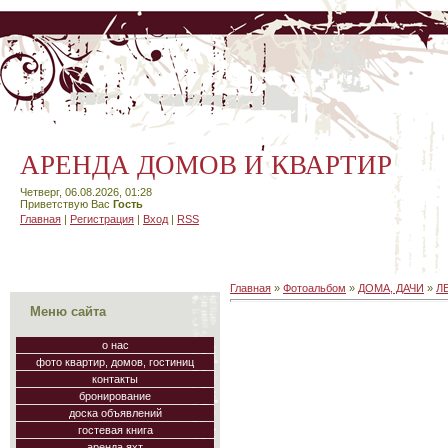
АРЕНДА ДОМОВ И КВАРТИР
Четверг, 06.08.2026, 01:28
Приветствую Вас
Гость
Главная
|
Регистрация
|
Вход
|
RSS
Главная
»
Фотоальбом
»
ДОМА, ДАЧИ
»
Л
Меню сайта
о нас
фото квартир, домов, гостиниц
контакты
бронирование
доска объявлений
гостевая книга
аренда яхт