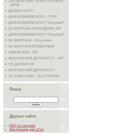
16ст.ФОНТАНА "ЗОЛОТОЙ БЕРЕГ"
- ДАЧА
ДМ.ДОНСКОГО
ДАЧА КОВАЛЕВСКОГО - "ЛУЧ"
ДАЧА КОВАЛЕВСКОГО "Лазурный"
6ст.ФОНТАНА (БРИГАДНАЯ) VIP
ДАЧА КОВАЛЕВСКОГО "Лазурный"
9ст.ФОНТАНА - Посуточно
9ст.ФОНТАНА/КОРДОННЫЙ
ЛЬВОВСКАЯ - VIP
ФОНТАНСКАЯ ДОРОГА/7СТ. - VIP
УЛ. ДОЛГАЯ VIP
ФОНТАНСКАЯ ДОРОГА/7СТ.
16 ст.ФОНТАНА - ПОСУТОЧНО
Поиск
Друзья сайта
FAQ по системе
Инструкции для uCoz