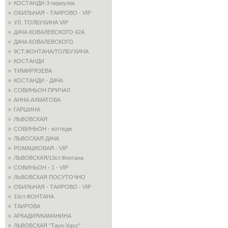
КОСТАНДИ-3 переулок
ОБИЛЬНАЯ - ТАИРОВО - VIP
УЛ. ТОЛБУХИНА VIP
ДАЧА КОВАЛЕВСКОГО 42А
ДАЧА КОВАЛЕВСКОГО
9СТ.ФОНТАНА/ТОЛБУХИНА
КОСТАНДИ
ТИМИРЯЗЕВА
КОСТАНДИ - ДАЧА
СОВИНЬОН ПРИЧАЛ
АННА АХМАТОВА
ГАРШИНА
ЛЬВОВСКАЯ
СОВИНЬОН - коттедж
ЛЬВОСКАЯ ДАЧА
РОМАШКОВАЯ - VIP
ЛЬВОВСКАЯ/13ст.Фонтана
СОВИНЬОН - 1 - VIP
ЛЬВОВСКАЯ ПОСУТОЧНО
ОБИЛЬНАЯ - ТАИРОВО - VIP
10ст.ФОНТАНА
ТАИРОВА
АРКАДИЯ/КАМАНИНА
ЛЬВОВСКАЯ "Таун-Хаус"