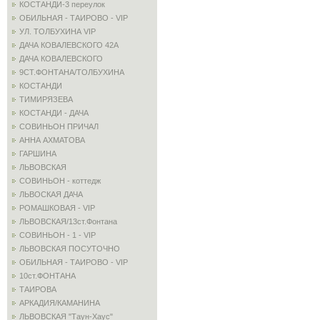
КОСТАНДИ-3 переулок
ОБИЛЬНАЯ - ТАИРОВО - VIP
УЛ. ТОЛБУХИНА VIP
ДАЧА КОВАЛЕВСКОГО 42А
ДАЧА КОВАЛЕВСКОГО
9СТ.ФОНТАНА/ТОЛБУХИНА
КОСТАНДИ
ТИМИРЯЗЕВА
КОСТАНДИ - ДАЧА
СОВИНЬОН ПРИЧАЛ
АННА АХМАТОВА
ГАРШИНА
ЛЬВОВСКАЯ
СОВИНЬОН - коттедж
ЛЬВОСКАЯ ДАЧА
РОМАШКОВАЯ - VIP
ЛЬВОВСКАЯ/13ст.Фонтана
СОВИНЬОН - 1 - VIP
ЛЬВОВСКАЯ ПОСУТОЧНО
ОБИЛЬНАЯ - ТАИРОВО - VIP
10ст.ФОНТАНА
ТАИРОВА
АРКАДИЯ/КАМАНИНА
ЛЬВОВСКАЯ "Таун-Хаус"