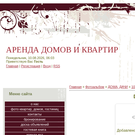
АРЕНДА ДОМОВ И КВАРТИР
Понедельник, 10.08.2026, 06:03
Приветствую Вас
Гость
Главная
|
Регистрация
|
Вход
|
RSS
Главная
»
Фотоальбом
»
ДОМА, ДАЧИ
»
1
Меню сайта
о нас
фото квартир, домов, гостиниц
контакты
В
бронирование
доска объявлений
гостевая книга
Добавлен
326
аренда яхт