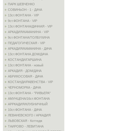
ПАРК ШЕВЧЕНКО
СОВИНЬОН - 1 - ДАЧА
13ст.ФОНТАНА - VIP
9ст.ФОНТАНА - VIP
13ст.ФОНТАНА/ДАЧНАЯ - VIP
АРКАДИЯ/КАМАНИНА - VIP
9ст.ФОНТАНА/ТОЛБУХИНА
ПЕДАГОГИЧЕСКАЯ - VIP
АРКАДИЯ/КАМАНИНА - ДАЧА
13ст.ФОНТАНА ДОМ/ДАЧА
КОСТАНДИ/ГАРШИНА
13ст.ФОНТАНА - новый
АРКАДИЯ - ДОМ/ДАЧА
АБРИКОСОВАЯ - ДАЧА
КОСТАНДИ/РАВЕНСТВА - VIP
ЧЕРНОМОРКА - ДАЧА
13ст.ФОНТАНА - "РИВЬЕРА"
АМУНЦЕНА/16ст.ФОНТАНА
АРРКАДИЯ/КЛУБНИЧНЫЙ
10ст.ФОНТАНА - ДАЧА
ЛЕВАНЕВСКОГО / АРКАДИЯ
ЛЬВОВСКАЯ - Коттедж
ТАИРОВО - ЛЕВИТАНА