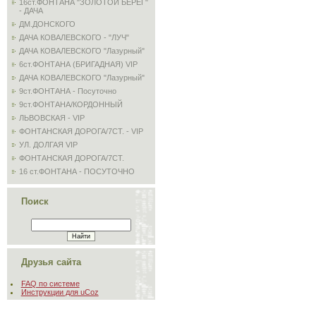
16ст.ФОНТАНА "ЗОЛОТОЙ БЕРЕГ"
- ДАЧА
ДМ.ДОНСКОГО
ДАЧА КОВАЛЕВСКОГО - "ЛУЧ"
ДАЧА КОВАЛЕВСКОГО "Лазурный"
6ст.ФОНТАНА (БРИГАДНАЯ) VIP
ДАЧА КОВАЛЕВСКОГО "Лазурный"
9ст.ФОНТАНА - Посуточно
9ст.ФОНТАНА/КОРДОННЫЙ
ЛЬВОВСКАЯ - VIP
ФОНТАНСКАЯ ДОРОГА/7СТ. - VIP
УЛ. ДОЛГАЯ VIP
ФОНТАНСКАЯ ДОРОГА/7СТ.
16 ст.ФОНТАНА - ПОСУТОЧНО
Поиск
Друзья сайта
FAQ по системе
Инструкции для uCoz