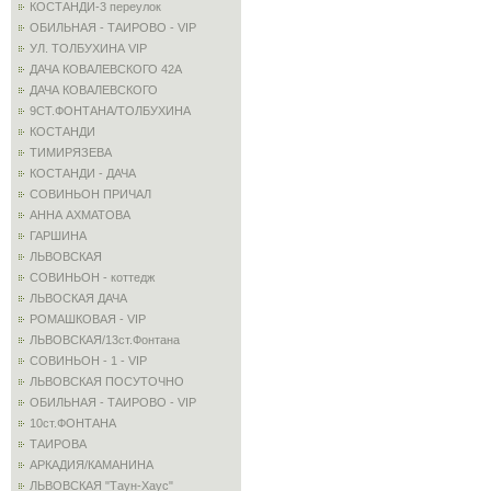
КОСТАНДИ-3 переулок
ОБИЛЬНАЯ - ТАИРОВО - VIP
УЛ. ТОЛБУХИНА VIP
ДАЧА КОВАЛЕВСКОГО 42А
ДАЧА КОВАЛЕВСКОГО
9СТ.ФОНТАНА/ТОЛБУХИНА
КОСТАНДИ
ТИМИРЯЗЕВА
КОСТАНДИ - ДАЧА
СОВИНЬОН ПРИЧАЛ
АННА АХМАТОВА
ГАРШИНА
ЛЬВОВСКАЯ
СОВИНЬОН - коттедж
ЛЬВОСКАЯ ДАЧА
РОМАШКОВАЯ - VIP
ЛЬВОВСКАЯ/13ст.Фонтана
СОВИНЬОН - 1 - VIP
ЛЬВОВСКАЯ ПОСУТОЧНО
ОБИЛЬНАЯ - ТАИРОВО - VIP
10ст.ФОНТАНА
ТАИРОВА
АРКАДИЯ/КАМАНИНА
ЛЬВОВСКАЯ "Таун-Хаус"