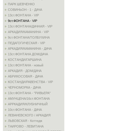
ПАРК ШЕВЧЕНКО
СОВИНЬОН - 1 - ДАЧА
13ст.ФОНТАНА - VIP
9ст.ФОНТАНА - VIP
13ст.ФОНТАНА/ДАЧНАЯ - VIP
АРКАДИЯ/КАМАНИНА - VIP
9ст.ФОНТАНА/ТОЛБУХИНА
ПЕДАГОГИЧЕСКАЯ - VIP
АРКАДИЯ/КАМАНИНА - ДАЧА
13ст.ФОНТАНА ДОМ/ДАЧА
КОСТАНДИ/ГАРШИНА
13ст.ФОНТАНА - новый
АРКАДИЯ - ДОМ/ДАЧА
АБРИКОСОВАЯ - ДАЧА
КОСТАНДИ/РАВЕНСТВА - VIP
ЧЕРНОМОРКА - ДАЧА
13ст.ФОНТАНА - "РИВЬЕРА"
АМУНЦЕНА/16ст.ФОНТАНА
АРРКАДИЯ/КЛУБНИЧНЫЙ
10ст.ФОНТАНА - ДАЧА
ЛЕВАНЕВСКОГО / АРКАДИЯ
ЛЬВОВСКАЯ - Коттедж
ТАИРОВО - ЛЕВИТАНА