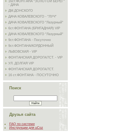
16ст.ФОНТАНА "ЗОЛОТОЙ БЕРЕГ"
- ДАЧА
ДМ.ДОНСКОГО
ДАЧА КОВАЛЕВСКОГО - "ЛУЧ"
ДАЧА КОВАЛЕВСКОГО "Лазурный"
6ст.ФОНТАНА (БРИГАДНАЯ) VIP
ДАЧА КОВАЛЕВСКОГО "Лазурный"
9ст.ФОНТАНА - Посуточно
9ст.ФОНТАНА/КОРДОННЫЙ
ЛЬВОВСКАЯ - VIP
ФОНТАНСКАЯ ДОРОГА/7СТ. - VIP
УЛ. ДОЛГАЯ VIP
ФОНТАНСКАЯ ДОРОГА/7СТ.
16 ст.ФОНТАНА - ПОСУТОЧНО
Поиск
Друзья сайта
FAQ по системе
Инструкции для uCoz