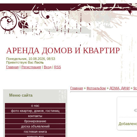
АРЕНДА ДОМОВ И КВАРТИР
Понедельник, 10.08.2026, 08:53
Приветствую Вас
Гость
Главная
|
Регистрация
|
Вход
|
RSS
Главная
»
Фотоальбом
»
ДОМА, ДАЧИ
»
9с
Меню сайта
о нас
фото квартир, домов, гостиниц
В
контакты
бронирование
Добавлен
64
доска объявлений
гостевая книга
аренда яхт