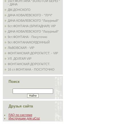
16ст.ФОНТАНА "ЗОЛОТОЙ БЕРЕГ"
- ДАЧА
ДМ.ДОНСКОГО
ДАЧА КОВАЛЕВСКОГО - "ЛУЧ"
ДАЧА КОВАЛЕВСКОГО "Лазурный"
6ст.ФОНТАНА (БРИГАДНАЯ) VIP
ДАЧА КОВАЛЕВСКОГО "Лазурный"
9ст.ФОНТАНА - Посуточно
9ст.ФОНТАНА/КОРДОННЫЙ
ЛЬВОВСКАЯ - VIP
ФОНТАНСКАЯ ДОРОГА/7СТ. - VIP
УЛ. ДОЛГАЯ VIP
ФОНТАНСКАЯ ДОРОГА/7СТ.
16 ст.ФОНТАНА - ПОСУТОЧНО
Поиск
Друзья сайта
FAQ по системе
Инструкции для uCoz