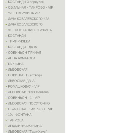
КОСТАНДИ-3 переулок
ОБИЛЬНАЯ - ТАИРОВО - VIP
УЛ. ТОЛБУХИНА VIP
ДАЧА КОВАЛЕВСКОГО 42А
ДАЧА КОВАЛЕВСКОГО
9СТ.ФОНТАНА/ТОЛБУХИНА
КОСТАНДИ
ТИМИРЯЗЕВА
КОСТАНДИ - ДАЧА
СОВИНЬОН ПРИЧАЛ
АННА АХМАТОВА
ГАРШИНА
ЛЬВОВСКАЯ
СОВИНЬОН - коттедж
ЛЬВОСКАЯ ДАЧА
РОМАШКОВАЯ - VIP
ЛЬВОВСКАЯ/13ст.Фонтана
СОВИНЬОН - 1 - VIP
ЛЬВОВСКАЯ ПОСУТОЧНО
ОБИЛЬНАЯ - ТАИРОВО - VIP
10ст.ФОНТАНА
ТАИРОВА
АРКАДИЯ/КАМАНИНА
ЛЬВОВСКАЯ "Таун-Хаус"