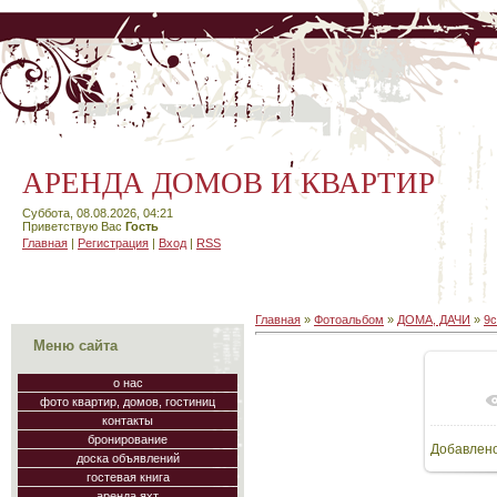
АРЕНДА ДОМОВ И КВАРТИР
Суббота, 08.08.2026, 04:21
Приветствую Вас
Гость
Главная
|
Регистрация
|
Вход
|
RSS
Главная
»
Фотоальбом
»
ДОМА, ДАЧИ
»
9с
Меню сайта
о нас
фото квартир, домов, гостиниц
В
контакты
бронирование
Добавлен
64
доска объявлений
гостевая книга
аренда яхт