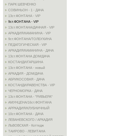
ПАРК ШЕВЧЕНКО
СОВИНЬОН - 1 - ДАЧА
13ст.ФОНТАНА - VIP
9ст.ФОНТАНА - VIP
13ст.ФОНТАНА/ДАЧНАЯ - VIP
АРКАДИЯ/КАМАНИНА - VIP
9ст.ФОНТАНА/ТОЛБУХИНА
ПЕДАГОГИЧЕСКАЯ - VIP
АРКАДИЯ/КАМАНИНА - ДАЧА
13ст.ФОНТАНА ДОМ/ДАЧА
КОСТАНДИ/ГАРШИНА
13ст.ФОНТАНА - новый
АРКАДИЯ - ДОМ/ДАЧА
АБРИКОСОВАЯ - ДАЧА
КОСТАНДИ/РАВЕНСТВА - VIP
ЧЕРНОМОРКА - ДАЧА
13ст.ФОНТАНА - "РИВЬЕРА"
АМУНЦЕНА/16ст.ФОНТАНА
АРРКАДИЯ/КЛУБНИЧНЫЙ
10ст.ФОНТАНА - ДАЧА
ЛЕВАНЕВСКОГО / АРКАДИЯ
ЛЬВОВСКАЯ - Коттедж
ТАИРОВО - ЛЕВИТАНА