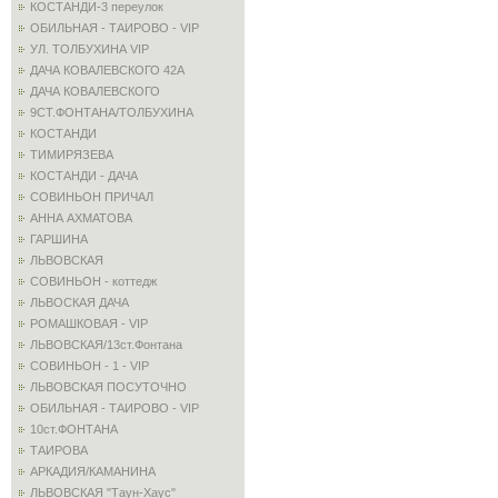
КОСТАНДИ-3 переулок
ОБИЛЬНАЯ - ТАИРОВО - VIP
УЛ. ТОЛБУХИНА VIP
ДАЧА КОВАЛЕВСКОГО 42А
ДАЧА КОВАЛЕВСКОГО
9СТ.ФОНТАНА/ТОЛБУХИНА
КОСТАНДИ
ТИМИРЯЗЕВА
КОСТАНДИ - ДАЧА
СОВИНЬОН ПРИЧАЛ
АННА АХМАТОВА
ГАРШИНА
ЛЬВОВСКАЯ
СОВИНЬОН - коттедж
ЛЬВОСКАЯ ДАЧА
РОМАШКОВАЯ - VIP
ЛЬВОВСКАЯ/13ст.Фонтана
СОВИНЬОН - 1 - VIP
ЛЬВОВСКАЯ ПОСУТОЧНО
ОБИЛЬНАЯ - ТАИРОВО - VIP
10ст.ФОНТАНА
ТАИРОВА
АРКАДИЯ/КАМАНИНА
ЛЬВОВСКАЯ "Таун-Хаус"