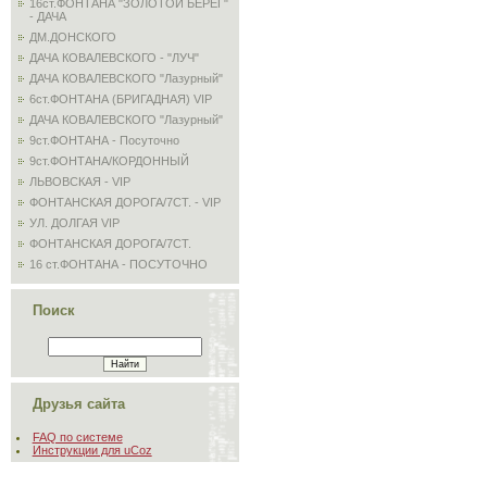
16ст.ФОНТАНА "ЗОЛОТОЙ БЕРЕГ"
- ДАЧА
ДМ.ДОНСКОГО
ДАЧА КОВАЛЕВСКОГО - "ЛУЧ"
ДАЧА КОВАЛЕВСКОГО "Лазурный"
6ст.ФОНТАНА (БРИГАДНАЯ) VIP
ДАЧА КОВАЛЕВСКОГО "Лазурный"
9ст.ФОНТАНА - Посуточно
9ст.ФОНТАНА/КОРДОННЫЙ
ЛЬВОВСКАЯ - VIP
ФОНТАНСКАЯ ДОРОГА/7СТ. - VIP
УЛ. ДОЛГАЯ VIP
ФОНТАНСКАЯ ДОРОГА/7СТ.
16 ст.ФОНТАНА - ПОСУТОЧНО
Поиск
Друзья сайта
FAQ по системе
Инструкции для uCoz