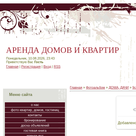
АРЕНДА ДОМОВ И КВАРТИР
Понедельник, 10.08.2026, 23:43
Приветствую Вас
Гость
Главная
|
Регистрация
|
Вход
|
RSS
Главная
»
Фотоальбом
»
ДОМА, ДАЧИ
»
9с
Меню сайта
о нас
фото квартир, домов, гостиниц
В
контакты
бронирование
Добавлен
64
доска объявлений
гостевая книга
аренда яхт