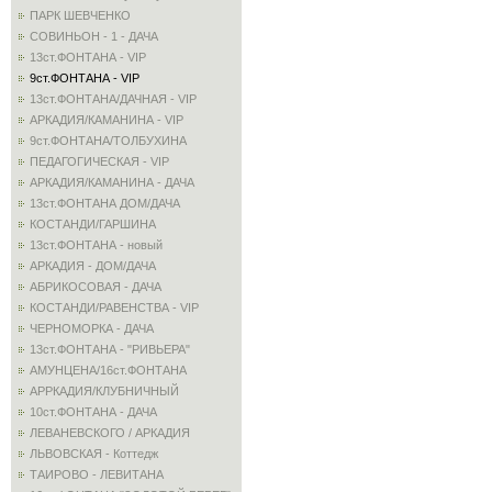
ПАРК ШЕВЧЕНКО
СОВИНЬОН - 1 - ДАЧА
13ст.ФОНТАНА - VIP
9ст.ФОНТАНА - VIP
13ст.ФОНТАНА/ДАЧНАЯ - VIP
АРКАДИЯ/КАМАНИНА - VIP
9ст.ФОНТАНА/ТОЛБУХИНА
ПЕДАГОГИЧЕСКАЯ - VIP
АРКАДИЯ/КАМАНИНА - ДАЧА
13ст.ФОНТАНА ДОМ/ДАЧА
КОСТАНДИ/ГАРШИНА
13ст.ФОНТАНА - новый
АРКАДИЯ - ДОМ/ДАЧА
АБРИКОСОВАЯ - ДАЧА
КОСТАНДИ/РАВЕНСТВА - VIP
ЧЕРНОМОРКА - ДАЧА
13ст.ФОНТАНА - "РИВЬЕРА"
АМУНЦЕНА/16ст.ФОНТАНА
АРРКАДИЯ/КЛУБНИЧНЫЙ
10ст.ФОНТАНА - ДАЧА
ЛЕВАНЕВСКОГО / АРКАДИЯ
ЛЬВОВСКАЯ - Коттедж
ТАИРОВО - ЛЕВИТАНА