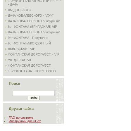
16ст.ФОНТАНА "ЗОЛОТОЙ БЕРЕГ"
- ДАЧА
ДМ.ДОНСКОГО
ДАЧА КОВАЛЕВСКОГО - "ЛУЧ"
ДАЧА КОВАЛЕВСКОГО "Лазурный"
6ст.ФОНТАНА (БРИГАДНАЯ) VIP
ДАЧА КОВАЛЕВСКОГО "Лазурный"
9ст.ФОНТАНА - Посуточно
9ст.ФОНТАНА/КОРДОННЫЙ
ЛЬВОВСКАЯ - VIP
ФОНТАНСКАЯ ДОРОГА/7СТ. - VIP
УЛ. ДОЛГАЯ VIP
ФОНТАНСКАЯ ДОРОГА/7СТ.
16 ст.ФОНТАНА - ПОСУТОЧНО
Поиск
Друзья сайта
FAQ по системе
Инструкции для uCoz