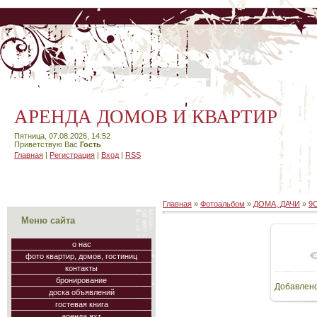
АРЕНДА ДОМОВ И КВАРТИР
Пятница, 07.08.2026, 14:52
Приветствую Вас
Гость
Главная
|
Регистрация
|
Вход
|
RSS
Главная
»
Фотоальбом
»
ДОМА, ДАЧИ
»
9
Меню сайта
о нас
фото квартир, домов, гостиниц
В
контакты
бронирование
Добавлен
48
доска объявлений
гостевая книга
аренда яхт