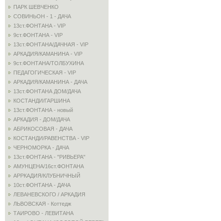
ПАРК ШЕВЧЕНКО
СОВИНЬОН - 1 - ДАЧА
13ст.ФОНТАНА - VIP
9ст.ФОНТАНА - VIP
13ст.ФОНТАНА/ДАЧНАЯ - VIP
АРКАДИЯ/КАМАНИНА - VIP
9ст.ФОНТАНА/ТОЛБУХИНА
ПЕДАГОГИЧЕСКАЯ - VIP
АРКАДИЯ/КАМАНИНА - ДАЧА
13ст.ФОНТАНА ДОМ/ДАЧА
КОСТАНДИ/ГАРШИНА
13ст.ФОНТАНА - новый
АРКАДИЯ - ДОМ/ДАЧА
АБРИКОСОВАЯ - ДАЧА
КОСТАНДИ/РАВЕНСТВА - VIP
ЧЕРНОМОРКА - ДАЧА
13ст.ФОНТАНА - "РИВЬЕРА"
АМУНЦЕНА/16ст.ФОНТАНА
АРРКАДИЯ/КЛУБНИЧНЫЙ
10ст.ФОНТАНА - ДАЧА
ЛЕВАНЕВСКОГО / АРКАДИЯ
ЛЬВОВСКАЯ - Коттедж
ТАИРОВО - ЛЕВИТАНА