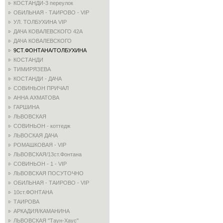
КОСТАНДИ-3 переулок
ОБИЛЬНАЯ - ТАИРОВО - VIP
УЛ. ТОЛБУХИНА VIP
ДАЧА КОВАЛЕВСКОГО 42А
ДАЧА КОВАЛЕВСКОГО
9СТ.ФОНТАНА/ТОЛБУХИНА
КОСТАНДИ
ТИМИРЯЗЕВА
КОСТАНДИ - ДАЧА
СОВИНЬОН ПРИЧАЛ
АННА АХМАТОВА
ГАРШИНА
ЛЬВОВСКАЯ
СОВИНЬОН - коттедж
ЛЬВОСКАЯ ДАЧА
РОМАШКОВАЯ - VIP
ЛЬВОВСКАЯ/13ст.Фонтана
СОВИНЬОН - 1 - VIP
ЛЬВОВСКАЯ ПОСУТОЧНО
ОБИЛЬНАЯ - ТАИРОВО - VIP
10ст.ФОНТАНА
ТАИРОВА
АРКАДИЯ/КАМАНИНА
ЛЬВОВСКАЯ "Таун-Хаус"