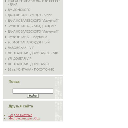
16ст.ФОНТАНА "ЗОЛОТОЙ БЕРЕГ"
- ДАЧА
ДМ.ДОНСКОГО
ДАЧА КОВАЛЕВСКОГО - "ЛУЧ"
ДАЧА КОВАЛЕВСКОГО "Лазурный"
6ст.ФОНТАНА (БРИГАДНАЯ) VIP
ДАЧА КОВАЛЕВСКОГО "Лазурный"
9ст.ФОНТАНА - Посуточно
9ст.ФОНТАНА/КОРДОННЫЙ
ЛЬВОВСКАЯ - VIP
ФОНТАНСКАЯ ДОРОГА/7СТ. - VIP
УЛ. ДОЛГАЯ VIP
ФОНТАНСКАЯ ДОРОГА/7СТ.
16 ст.ФОНТАНА - ПОСУТОЧНО
Поиск
Друзья сайта
FAQ по системе
Инструкции для uCoz