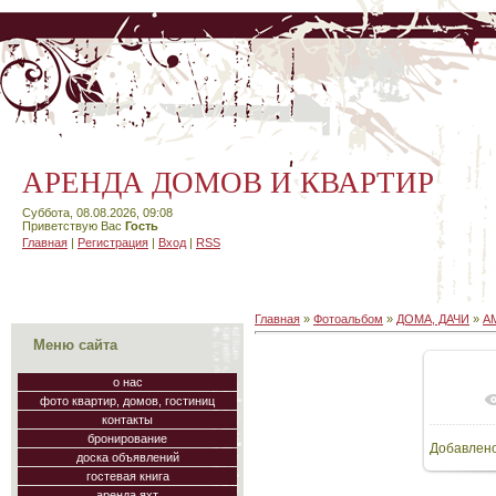
АРЕНДА ДОМОВ И КВАРТИР
Суббота, 08.08.2026, 09:08
Приветствую Вас
Гость
Главная
|
Регистрация
|
Вход
|
RSS
Главная
»
Фотоальбом
»
ДОМА, ДАЧИ
»
А
Меню сайта
о нас
фото квартир, домов, гостиниц
контакты
бронирование
Добавлен
доска объявлений
гостевая книга
аренда яхт