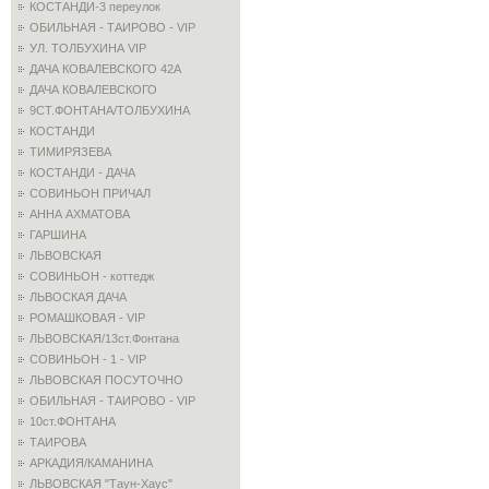
КОСТАНДИ-3 переулок
ОБИЛЬНАЯ - ТАИРОВО - VIP
УЛ. ТОЛБУХИНА VIP
ДАЧА КОВАЛЕВСКОГО 42А
ДАЧА КОВАЛЕВСКОГО
9СТ.ФОНТАНА/ТОЛБУХИНА
КОСТАНДИ
ТИМИРЯЗЕВА
КОСТАНДИ - ДАЧА
СОВИНЬОН ПРИЧАЛ
АННА АХМАТОВА
ГАРШИНА
ЛЬВОВСКАЯ
СОВИНЬОН - коттедж
ЛЬВОСКАЯ ДАЧА
РОМАШКОВАЯ - VIP
ЛЬВОВСКАЯ/13ст.Фонтана
СОВИНЬОН - 1 - VIP
ЛЬВОВСКАЯ ПОСУТОЧНО
ОБИЛЬНАЯ - ТАИРОВО - VIP
10ст.ФОНТАНА
ТАИРОВА
АРКАДИЯ/КАМАНИНА
ЛЬВОВСКАЯ "Таун-Хаус"