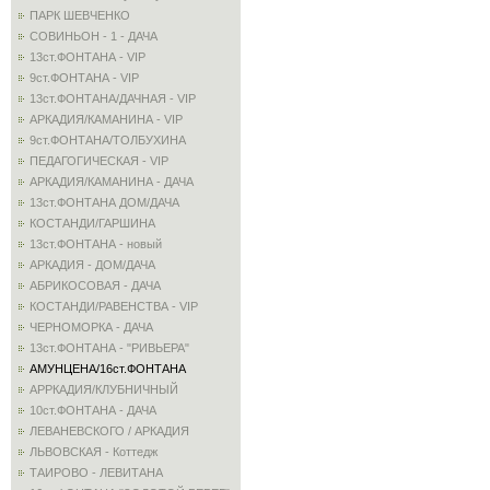
ПАРК ШЕВЧЕНКО
СОВИНЬОН - 1 - ДАЧА
13ст.ФОНТАНА - VIP
9ст.ФОНТАНА - VIP
13ст.ФОНТАНА/ДАЧНАЯ - VIP
АРКАДИЯ/КАМАНИНА - VIP
9ст.ФОНТАНА/ТОЛБУХИНА
ПЕДАГОГИЧЕСКАЯ - VIP
АРКАДИЯ/КАМАНИНА - ДАЧА
13ст.ФОНТАНА ДОМ/ДАЧА
КОСТАНДИ/ГАРШИНА
13ст.ФОНТАНА - новый
АРКАДИЯ - ДОМ/ДАЧА
АБРИКОСОВАЯ - ДАЧА
КОСТАНДИ/РАВЕНСТВА - VIP
ЧЕРНОМОРКА - ДАЧА
13ст.ФОНТАНА - "РИВЬЕРА"
АМУНЦЕНА/16ст.ФОНТАНА
АРРКАДИЯ/КЛУБНИЧНЫЙ
10ст.ФОНТАНА - ДАЧА
ЛЕВАНЕВСКОГО / АРКАДИЯ
ЛЬВОВСКАЯ - Коттедж
ТАИРОВО - ЛЕВИТАНА