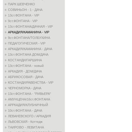
ПАРК ШЕВЧЕНКО
СОВИНЬОН - 1 - ДАЧА
13ст.ФОНТАНА - VIP
9ст.ФОНТАНА - VIP
13ст.ФОНТАНА/ДАЧНАЯ - VIP
АРКАДИЯ/КАМАНИНА - VIP
9ст.ФОНТАНА/ТОЛБУХИНА
ПЕДАГОГИЧЕСКАЯ - VIP
АРКАДИЯ/КАМАНИНА - ДАЧА
13ст.ФОНТАНА ДОМ/ДАЧА
КОСТАНДИ/ГАРШИНА
13ст.ФОНТАНА - новый
АРКАДИЯ - ДОМ/ДАЧА
АБРИКОСОВАЯ - ДАЧА
КОСТАНДИ/РАВЕНСТВА - VIP
ЧЕРНОМОРКА - ДАЧА
13ст.ФОНТАНА - "РИВЬЕРА"
АМУНЦЕНА/16ст.ФОНТАНА
АРРКАДИЯ/КЛУБНИЧНЫЙ
10ст.ФОНТАНА - ДАЧА
ЛЕВАНЕВСКОГО / АРКАДИЯ
ЛЬВОВСКАЯ - Коттедж
ТАИРОВО - ЛЕВИТАНА