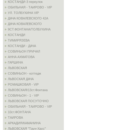
КОСТАНДИ-3 переулок
ОБИЛЬНАЯ - ТАИРОВО - VIP
УЛ. ТОЛБУХИНА VIP
ДАЧА КОВАЛЕВСКОГО 42А
ДАЧА КОВАЛЕВСКОГО
9СТ.ФОНТАНА/ТОЛБУХИНА
КОСТАНДИ
ТИМИРЯЗЕВА
КОСТАНДИ - ДАЧА
СОВИНЬОН ПРИЧАЛ
АННА АХМАТОВА
ГАРШИНА
ЛЬВОВСКАЯ
СОВИНЬОН - коттедж
ЛЬВОСКАЯ ДАЧА
РОМАШКОВАЯ - VIP
ЛЬВОВСКАЯ/13ст.Фонтана
СОВИНЬОН - 1 - VIP
ЛЬВОВСКАЯ ПОСУТОЧНО
ОБИЛЬНАЯ - ТАИРОВО - VIP
10ст.ФОНТАНА
ТАИРОВА
АРКАДИЯ/КАМАНИНА
ЛЬВОВСКАЯ "Таун-Хаус"