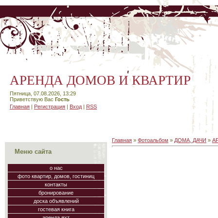
АРЕНДА ДОМОВ И КВАРТИР
Пятница, 07.08.2026, 13:29
Приветствую Вас
Гость
Главная
|
Регистрация
|
Вход
|
RSS
Главная
»
Фотоальбом
»
ДОМА, ДАЧИ
»
А
Меню сайта
о нас
фото квартир, домов, гостиниц
контакты
бронирование
доска объявлений
гостевая книга
аренда яхт