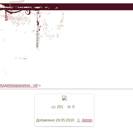
РКАДИЯ/КАМАНИНА - VIP
»
251
0
В реальном размере
Добавлено
28.05.2010
Admin
480x640
/ 82.7Kb