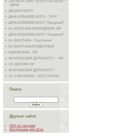
16ст.ФОНТАНА "ЗОЛОТОЙ БЕРЕГ"
- ДАЧА
ДМ.ДОНСКОГО
ДАЧА КОВАЛЕВСКОГО - "ЛУЧ"
ДАЧА КОВАЛЕВСКОГО "Лазурный"
6ст.ФОНТАНА (БРИГАДНАЯ) VIP
ДАЧА КОВАЛЕВСКОГО "Лазурный"
9ст.ФОНТАНА - Посуточно
9ст.ФОНТАНА/КОРДОННЫЙ
ЛЬВОВСКАЯ - VIP
ФОНТАНСКАЯ ДОРОГА/7СТ. - VIP
УЛ. ДОЛГАЯ VIP
ФОНТАНСКАЯ ДОРОГА/7СТ.
16 ст.ФОНТАНА - ПОСУТОЧНО
Поиск
Друзья сайта
FAQ по системе
Инструкции для uCoz