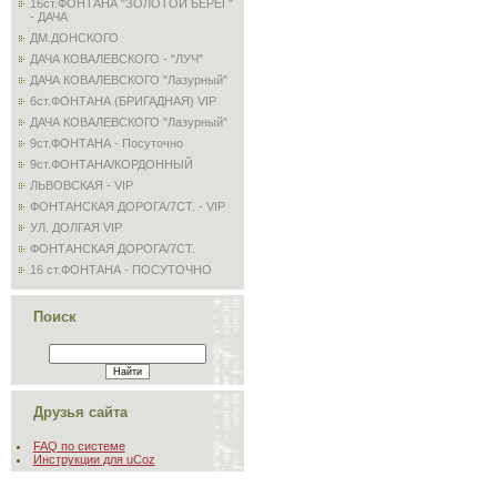
16ст.ФОНТАНА "ЗОЛОТОЙ БЕРЕГ"
- ДАЧА
ДМ.ДОНСКОГО
ДАЧА КОВАЛЕВСКОГО - "ЛУЧ"
ДАЧА КОВАЛЕВСКОГО "Лазурный"
6ст.ФОНТАНА (БРИГАДНАЯ) VIP
ДАЧА КОВАЛЕВСКОГО "Лазурный"
9ст.ФОНТАНА - Посуточно
9ст.ФОНТАНА/КОРДОННЫЙ
ЛЬВОВСКАЯ - VIP
ФОНТАНСКАЯ ДОРОГА/7СТ. - VIP
УЛ. ДОЛГАЯ VIP
ФОНТАНСКАЯ ДОРОГА/7СТ.
16 ст.ФОНТАНА - ПОСУТОЧНО
Поиск
Друзья сайта
FAQ по системе
Инструкции для uCoz