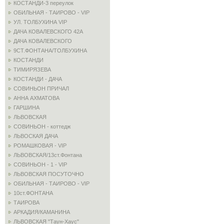
КОСТАНДИ-3 переулок
ОБИЛЬНАЯ - ТАИРОВО - VIP
УЛ. ТОЛБУХИНА VIP
ДАЧА КОВАЛЕВСКОГО 42А
ДАЧА КОВАЛЕВСКОГО
9СТ.ФОНТАНА/ТОЛБУХИНА
КОСТАНДИ
ТИМИРЯЗЕВА
КОСТАНДИ - ДАЧА
СОВИНЬОН ПРИЧАЛ
АННА АХМАТОВА
ГАРШИНА
ЛЬВОВСКАЯ
СОВИНЬОН - коттедж
ЛЬВОСКАЯ ДАЧА
РОМАШКОВАЯ - VIP
ЛЬВОВСКАЯ/13ст.Фонтана
СОВИНЬОН - 1 - VIP
ЛЬВОВСКАЯ ПОСУТОЧНО
ОБИЛЬНАЯ - ТАИРОВО - VIP
10ст.ФОНТАНА
ТАИРОВА
АРКАДИЯ/КАМАНИНА
ЛЬВОВСКАЯ "Таун-Хаус"