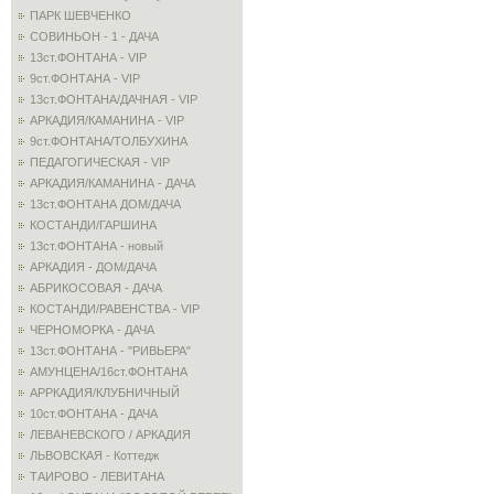
ПАРК ШЕВЧЕНКО
СОВИНЬОН - 1 - ДАЧА
13ст.ФОНТАНА - VIP
9ст.ФОНТАНА - VIP
13ст.ФОНТАНА/ДАЧНАЯ - VIP
АРКАДИЯ/КАМАНИНА - VIP
9ст.ФОНТАНА/ТОЛБУХИНА
ПЕДАГОГИЧЕСКАЯ - VIP
АРКАДИЯ/КАМАНИНА - ДАЧА
13ст.ФОНТАНА ДОМ/ДАЧА
КОСТАНДИ/ГАРШИНА
13ст.ФОНТАНА - новый
АРКАДИЯ - ДОМ/ДАЧА
АБРИКОСОВАЯ - ДАЧА
КОСТАНДИ/РАВЕНСТВА - VIP
ЧЕРНОМОРКА - ДАЧА
13ст.ФОНТАНА - "РИВЬЕРА"
АМУНЦЕНА/16ст.ФОНТАНА
АРРКАДИЯ/КЛУБНИЧНЫЙ
10ст.ФОНТАНА - ДАЧА
ЛЕВАНЕВСКОГО / АРКАДИЯ
ЛЬВОВСКАЯ - Коттедж
ТАИРОВО - ЛЕВИТАНА