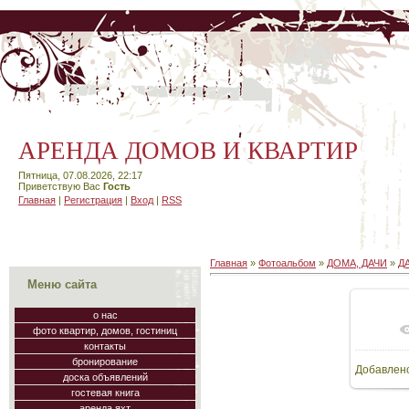
АРЕНДА ДОМОВ И КВАРТИР
Пятница, 07.08.2026, 22:17
Приветствую Вас
Гость
Главная
|
Регистрация
|
Вход
|
RSS
Главная
»
Фотоальбом
»
ДОМА, ДАЧИ
»
Д
Меню сайта
о нас
фото квартир, домов, гостиниц
В
контакты
бронирование
Добавлен
64
доска объявлений
гостевая книга
аренда яхт