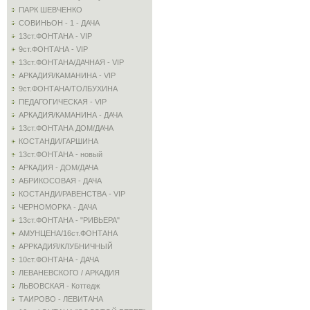
ПАРК ШЕВЧЕНКО
СОВИНЬОН - 1 - ДАЧА
13ст.ФОНТАНА - VIP
9ст.ФОНТАНА - VIP
13ст.ФОНТАНА/ДАЧНАЯ - VIP
АРКАДИЯ/КАМАНИНА - VIP
9ст.ФОНТАНА/ТОЛБУХИНА
ПЕДАГОГИЧЕСКАЯ - VIP
АРКАДИЯ/КАМАНИНА - ДАЧА
13ст.ФОНТАНА ДОМ/ДАЧА
КОСТАНДИ/ГАРШИНА
13ст.ФОНТАНА - новый
АРКАДИЯ - ДОМ/ДАЧА
АБРИКОСОВАЯ - ДАЧА
КОСТАНДИ/РАВЕНСТВА - VIP
ЧЕРНОМОРКА - ДАЧА
13ст.ФОНТАНА - "РИВЬЕРА"
АМУНЦЕНА/16ст.ФОНТАНА
АРРКАДИЯ/КЛУБНИЧНЫЙ
10ст.ФОНТАНА - ДАЧА
ЛЕВАНЕВСКОГО / АРКАДИЯ
ЛЬВОВСКАЯ - Коттедж
ТАИРОВО - ЛЕВИТАНА