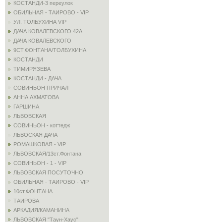
КОСТАНДИ-3 переулок
ОБИЛЬНАЯ - ТАИРОВО - VIP
УЛ. ТОЛБУХИНА VIP
ДАЧА КОВАЛЕВСКОГО 42А
ДАЧА КОВАЛЕВСКОГО
9СТ.ФОНТАНА/ТОЛБУХИНА
КОСТАНДИ
ТИМИРЯЗЕВА
КОСТАНДИ - ДАЧА
СОВИНЬОН ПРИЧАЛ
АННА АХМАТОВА
ГАРШИНА
ЛЬВОВСКАЯ
СОВИНЬОН - коттедж
ЛЬВОСКАЯ ДАЧА
РОМАШКОВАЯ - VIP
ЛЬВОВСКАЯ/13ст.Фонтана
СОВИНЬОН - 1 - VIP
ЛЬВОВСКАЯ ПОСУТОЧНО
ОБИЛЬНАЯ - ТАИРОВО - VIP
10ст.ФОНТАНА
ТАИРОВА
АРКАДИЯ/КАМАНИНА
ЛЬВОВСКАЯ "Таун-Хаус"