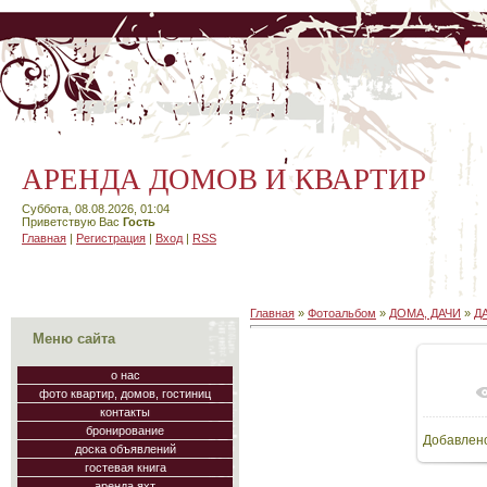
АРЕНДА ДОМОВ И КВАРТИР
Суббота, 08.08.2026, 01:04
Приветствую Вас
Гость
Главная
|
Регистрация
|
Вход
|
RSS
Главная
»
Фотоальбом
»
ДОМА, ДАЧИ
»
Д
Меню сайта
о нас
фото квартир, домов, гостиниц
В
контакты
бронирование
Добавлен
64
доска объявлений
гостевая книга
аренда яхт