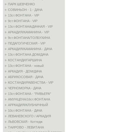
ПАРК ШЕВЧЕНКО
СОВИНЬОН - 1 - ДАЧА
13ст.ФОНТАНА - VIP
9ст.ФОНТАНА - VIP
13ст.ФОНТАНА/ДАЧНАЯ - VIP
АРКАДИЯ/КАМАНИНА - VIP
9ст.ФОНТАНА/ТОЛБУХИНА
ПЕДАГОГИЧЕСКАЯ - VIP
АРКАДИЯ/КАМАНИНА - ДАЧА
13ст.ФОНТАНА ДОМ/ДАЧА
КОСТАНДИ/ГАРШИНА
13ст.ФОНТАНА - новый
АРКАДИЯ - ДОМ/ДАЧА
АБРИКОСОВАЯ - ДАЧА
КОСТАНДИ/РАВЕНСТВА - VIP
ЧЕРНОМОРКА - ДАЧА
13ст.ФОНТАНА - "РИВЬЕРА"
АМУНЦЕНА/16ст.ФОНТАНА
АРРКАДИЯ/КЛУБНИЧНЫЙ
10ст.ФОНТАНА - ДАЧА
ЛЕВАНЕВСКОГО / АРКАДИЯ
ЛЬВОВСКАЯ - Коттедж
ТАИРОВО - ЛЕВИТАНА