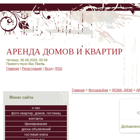
АРЕНДА ДОМОВ И КВАРТИР
Четверг, 06.08.2026, 05:59
Приветствую Вас
Гость
Главная
|
Регистрация
|
Вход
|
RSS
Главная
»
Фотоальбом
»
ДОМА, ДАЧИ
»
Д
Меню сайта
о нас
фото квартир, домов, гостиниц
В
контакты
бронирование
Добавлен
65
доска объявлений
гостевая книга
аренда яхт