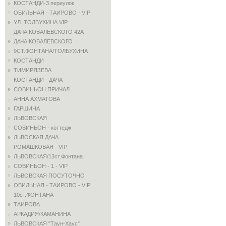
КОСТАНДИ-3 переулок
ОБИЛЬНАЯ - ТАИРОВО - VIP
УЛ. ТОЛБУХИНА VIP
ДАЧА КОВАЛЕВСКОГО 42А
ДАЧА КОВАЛЕВСКОГО
9СТ.ФОНТАНА/ТОЛБУХИНА
КОСТАНДИ
ТИМИРЯЗЕВА
КОСТАНДИ - ДАЧА
СОВИНЬОН ПРИЧАЛ
АННА АХМАТОВА
ГАРШИНА
ЛЬВОВСКАЯ
СОВИНЬОН - коттедж
ЛЬВОСКАЯ ДАЧА
РОМАШКОВАЯ - VIP
ЛЬВОВСКАЯ/13ст.Фонтана
СОВИНЬОН - 1 - VIP
ЛЬВОВСКАЯ ПОСУТОЧНО
ОБИЛЬНАЯ - ТАИРОВО - VIP
10ст.ФОНТАНА
ТАИРОВА
АРКАДИЯ/КАМАНИНА
ЛЬВОВСКАЯ "Таун-Хаус"