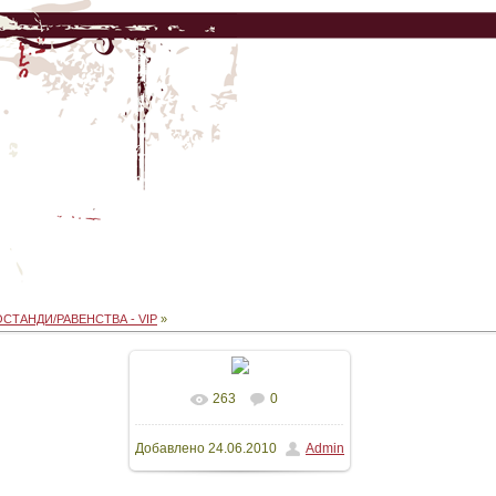
ОСТАНДИ/РАВЕНСТВА - VIP
»
263
0
В реальном размере
Добавлено
24.06.2010
Admin
640x480
/ 99.7Kb