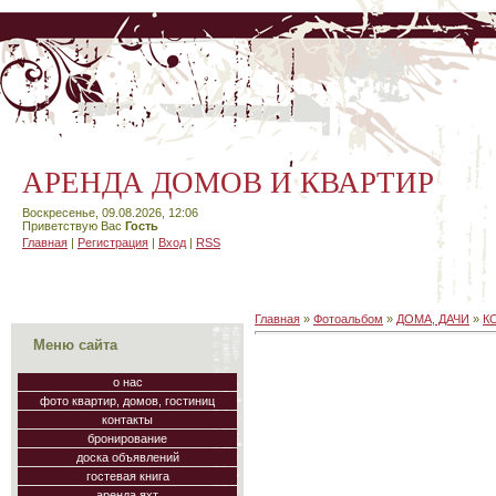
АРЕНДА ДОМОВ И КВАРТИР
Воскресенье, 09.08.2026, 12:06
Приветствую Вас
Гость
Главная
|
Регистрация
|
Вход
|
RSS
Главная
»
Фотоальбом
»
ДОМА, ДАЧИ
»
К
Меню сайта
о нас
фото квартир, домов, гостиниц
контакты
бронирование
доска объявлений
гостевая книга
аренда яхт