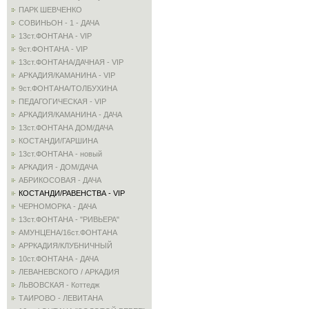
ПАРК ШЕВЧЕНКО
СОВИНЬОН - 1 - ДАЧА
13ст.ФОНТАНА - VIP
9ст.ФОНТАНА - VIP
13ст.ФОНТАНА/ДАЧНАЯ - VIP
АРКАДИЯ/КАМАНИНА - VIP
9ст.ФОНТАНА/ТОЛБУХИНА
ПЕДАГОГИЧЕСКАЯ - VIP
АРКАДИЯ/КАМАНИНА - ДАЧА
13ст.ФОНТАНА ДОМ/ДАЧА
КОСТАНДИ/ГАРШИНА
13ст.ФОНТАНА - новый
АРКАДИЯ - ДОМ/ДАЧА
АБРИКОСОВАЯ - ДАЧА
КОСТАНДИ/РАВЕНСТВА - VIP
ЧЕРНОМОРКА - ДАЧА
13ст.ФОНТАНА - "РИВЬЕРА"
АМУНЦЕНА/16ст.ФОНТАНА
АРРКАДИЯ/КЛУБНИЧНЫЙ
10ст.ФОНТАНА - ДАЧА
ЛЕВАНЕВСКОГО / АРКАДИЯ
ЛЬВОВСКАЯ - Коттедж
ТАИРОВО - ЛЕВИТАНА