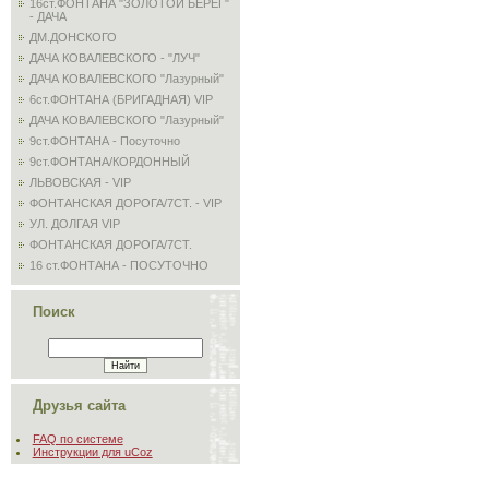
16ст.ФОНТАНА "ЗОЛОТОЙ БЕРЕГ"
- ДАЧА
ДМ.ДОНСКОГО
ДАЧА КОВАЛЕВСКОГО - "ЛУЧ"
ДАЧА КОВАЛЕВСКОГО "Лазурный"
6ст.ФОНТАНА (БРИГАДНАЯ) VIP
ДАЧА КОВАЛЕВСКОГО "Лазурный"
9ст.ФОНТАНА - Посуточно
9ст.ФОНТАНА/КОРДОННЫЙ
ЛЬВОВСКАЯ - VIP
ФОНТАНСКАЯ ДОРОГА/7СТ. - VIP
УЛ. ДОЛГАЯ VIP
ФОНТАНСКАЯ ДОРОГА/7СТ.
16 ст.ФОНТАНА - ПОСУТОЧНО
Поиск
Друзья сайта
FAQ по системе
Инструкции для uCoz