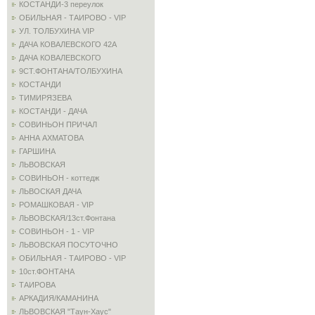
КОСТАНДИ-3 переулок
ОБИЛЬНАЯ - ТАИРОВО - VIP
УЛ. ТОЛБУХИНА VIP
ДАЧА КОВАЛЕВСКОГО 42А
ДАЧА КОВАЛЕВСКОГО
9СТ.ФОНТАНА/ТОЛБУХИНА
КОСТАНДИ
ТИМИРЯЗЕВА
КОСТАНДИ - ДАЧА
СОВИНЬОН ПРИЧАЛ
АННА АХМАТОВА
ГАРШИНА
ЛЬВОВСКАЯ
СОВИНЬОН - коттедж
ЛЬВОСКАЯ ДАЧА
РОМАШКОВАЯ - VIP
ЛЬВОВСКАЯ/13ст.Фонтана
СОВИНЬОН - 1 - VIP
ЛЬВОВСКАЯ ПОСУТОЧНО
ОБИЛЬНАЯ - ТАИРОВО - VIP
10ст.ФОНТАНА
ТАИРОВА
АРКАДИЯ/КАМАНИНА
ЛЬВОВСКАЯ "Таун-Хаус"