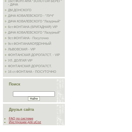
16ст.ФОНТАНА "ЗОЛОТОЙ БЕРЕГ"
- ДАЧА
ДМ.ДОНСКОГО
ДАЧА КОВАЛЕВСКОГО - "ЛУЧ"
ДАЧА КОВАЛЕВСКОГО "Лазурный"
6ст.ФОНТАНА (БРИГАДНАЯ) VIP
ДАЧА КОВАЛЕВСКОГО "Лазурный"
9ст.ФОНТАНА - Посуточно
9ст.ФОНТАНА/КОРДОННЫЙ
ЛЬВОВСКАЯ - VIP
ФОНТАНСКАЯ ДОРОГА/7СТ. - VIP
УЛ. ДОЛГАЯ VIP
ФОНТАНСКАЯ ДОРОГА/7СТ.
16 ст.ФОНТАНА - ПОСУТОЧНО
Поиск
Друзья сайта
FAQ по системе
Инструкции для uCoz