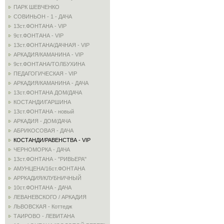
ПАРК ШЕВЧЕНКО
СОВИНЬОН - 1 - ДАЧА
13ст.ФОНТАНА - VIP
9ст.ФОНТАНА - VIP
13ст.ФОНТАНА/ДАЧНАЯ - VIP
АРКАДИЯ/КАМАНИНА - VIP
9ст.ФОНТАНА/ТОЛБУХИНА
ПЕДАГОГИЧЕСКАЯ - VIP
АРКАДИЯ/КАМАНИНА - ДАЧА
13ст.ФОНТАНА ДОМ/ДАЧА
КОСТАНДИ/ГАРШИНА
13ст.ФОНТАНА - новый
АРКАДИЯ - ДОМ/ДАЧА
АБРИКОСОВАЯ - ДАЧА
КОСТАНДИ/РАВЕНСТВА - VIP
ЧЕРНОМОРКА - ДАЧА
13ст.ФОНТАНА - "РИВЬЕРА"
АМУНЦЕНА/16ст.ФОНТАНА
АРРКАДИЯ/КЛУБНИЧНЫЙ
10ст.ФОНТАНА - ДАЧА
ЛЕВАНЕВСКОГО / АРКАДИЯ
ЛЬВОВСКАЯ - Коттедж
ТАИРОВО - ЛЕВИТАНА