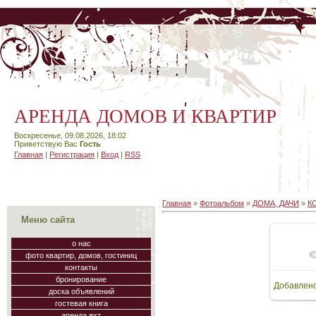
АРЕНДА ДОМОВ И КВАРТИР
Воскресенье, 09.08.2026, 18:02
Приветствую Вас
Гость
Главная
|
Регистрация
|
Вход
|
RSS
Главная
»
Фотоальбом
»
ДОМА, ДАЧИ
»
К
Меню сайта
о нас
фото квартир, домов, гостиниц
В
контакты
бронирование
Добавлен
48
доска объявлений
гостевая книга
аренда яхт