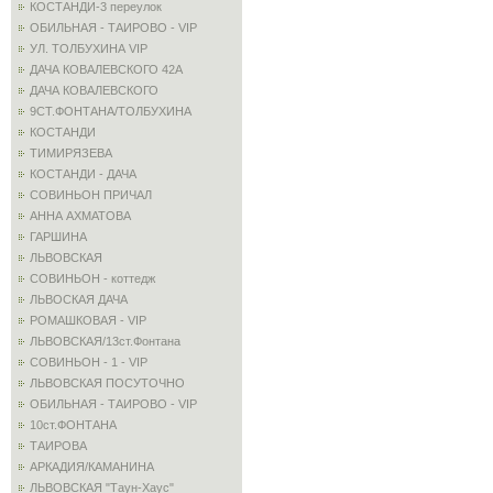
КОСТАНДИ-3 переулок
ОБИЛЬНАЯ - ТАИРОВО - VIP
УЛ. ТОЛБУХИНА VIP
ДАЧА КОВАЛЕВСКОГО 42А
ДАЧА КОВАЛЕВСКОГО
9СТ.ФОНТАНА/ТОЛБУХИНА
КОСТАНДИ
ТИМИРЯЗЕВА
КОСТАНДИ - ДАЧА
СОВИНЬОН ПРИЧАЛ
АННА АХМАТОВА
ГАРШИНА
ЛЬВОВСКАЯ
СОВИНЬОН - коттедж
ЛЬВОСКАЯ ДАЧА
РОМАШКОВАЯ - VIP
ЛЬВОВСКАЯ/13ст.Фонтана
СОВИНЬОН - 1 - VIP
ЛЬВОВСКАЯ ПОСУТОЧНО
ОБИЛЬНАЯ - ТАИРОВО - VIP
10ст.ФОНТАНА
ТАИРОВА
АРКАДИЯ/КАМАНИНА
ЛЬВОВСКАЯ "Таун-Хаус"