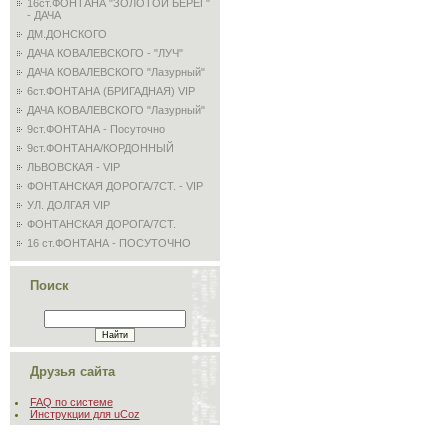
16ст.ФОНТАНА "ЗОЛОТОЙ БЕРЕГ"
- ДАЧА
ДМ.ДОНСКОГО
ДАЧА КОВАЛЕВСКОГО - "ЛУЧ"
ДАЧА КОВАЛЕВСКОГО "Лазурный"
6ст.ФОНТАНА (БРИГАДНАЯ) VIP
ДАЧА КОВАЛЕВСКОГО "Лазурный"
9ст.ФОНТАНА - Посуточно
9ст.ФОНТАНА/КОРДОННЫЙ
ЛЬВОВСКАЯ - VIP
ФОНТАНСКАЯ ДОРОГА/7СТ. - VIP
УЛ. ДОЛГАЯ VIP
ФОНТАНСКАЯ ДОРОГА/7СТ.
16 ст.ФОНТАНА - ПОСУТОЧНО
Поиск
Друзья сайта
FAQ по системе
Инструкции для uCoz