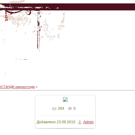
ОСТАНДИ еврокоттедж
»
264
0
В реальном размере
Добавлено
23.09.2010
Admin
1600x1195
/ 156.4Kb