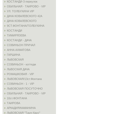
КОСТАНДИ-3 переулок
ОБИЛЬНАЯ - ТАИРОВО - VIP
УЛ. ТОЛБУХИНА VIP
ДАЧА КОВАЛЕВСКОГО 42А
ДАЧА КОВАЛЕВСКОГО
9СТ.ФОНТАНА/ТОЛБУХИНА
КОСТАНДИ
ТИМИРЯЗЕВА
КОСТАНДИ - ДАЧА
СОВИНЬОН ПРИЧАЛ
АННА АХМАТОВА
ГАРШИНА
ЛЬВОВСКАЯ
СОВИНЬОН - коттедж
ЛЬВОСКАЯ ДАЧА
РОМАШКОВАЯ - VIP
ЛЬВОВСКАЯ/13ст.Фонтана
СОВИНЬОН - 1 - VIP
ЛЬВОВСКАЯ ПОСУТОЧНО
ОБИЛЬНАЯ - ТАИРОВО - VIP
10ст.ФОНТАНА
ТАИРОВА
АРКАДИЯ/КАМАНИНА
ЛЬВОВСКАЯ "Таун-Хаус"