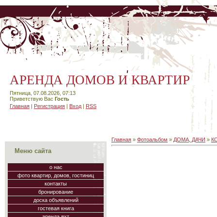
АРЕНДА ДОМОВ И КВАРТИР
Пятница, 07.08.2026, 07:13
Приветствую Вас
Гость
Главная
|
Регистрация
|
Вход
|
RSS
Главная
»
Фотоальбом
»
ДОМА, ДАЧИ
»
К
Меню сайта
о нас
фото квартир, домов, гостиниц
контакты
бронирование
доска объявлений
гостевая книга
аренда яхт