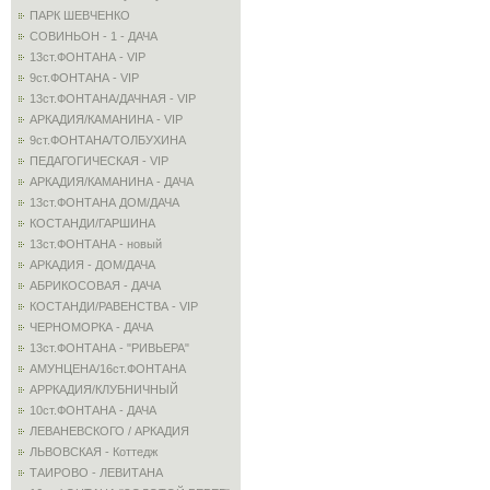
ПАРК ШЕВЧЕНКО
СОВИНЬОН - 1 - ДАЧА
13ст.ФОНТАНА - VIP
9ст.ФОНТАНА - VIP
13ст.ФОНТАНА/ДАЧНАЯ - VIP
АРКАДИЯ/КАМАНИНА - VIP
9ст.ФОНТАНА/ТОЛБУХИНА
ПЕДАГОГИЧЕСКАЯ - VIP
АРКАДИЯ/КАМАНИНА - ДАЧА
13ст.ФОНТАНА ДОМ/ДАЧА
КОСТАНДИ/ГАРШИНА
13ст.ФОНТАНА - новый
АРКАДИЯ - ДОМ/ДАЧА
АБРИКОСОВАЯ - ДАЧА
КОСТАНДИ/РАВЕНСТВА - VIP
ЧЕРНОМОРКА - ДАЧА
13ст.ФОНТАНА - "РИВЬЕРА"
АМУНЦЕНА/16ст.ФОНТАНА
АРРКАДИЯ/КЛУБНИЧНЫЙ
10ст.ФОНТАНА - ДАЧА
ЛЕВАНЕВСКОГО / АРКАДИЯ
ЛЬВОВСКАЯ - Коттедж
ТАИРОВО - ЛЕВИТАНА