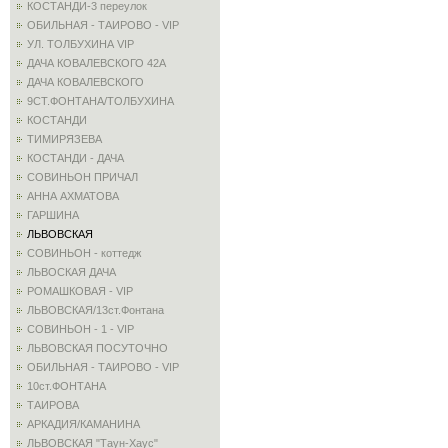
КОСТАНДИ-3 переулок
ОБИЛЬНАЯ - ТАИРОВО - VIP
УЛ. ТОЛБУХИНА VIP
ДАЧА КОВАЛЕВСКОГО 42А
ДАЧА КОВАЛЕВСКОГО
9СТ.ФОНТАНА/ТОЛБУХИНА
КОСТАНДИ
ТИМИРЯЗЕВА
КОСТАНДИ - ДАЧА
СОВИНЬОН ПРИЧАЛ
АННА АХМАТОВА
ГАРШИНА
ЛЬВОВСКАЯ
СОВИНЬОН - коттедж
ЛЬВОСКАЯ ДАЧА
РОМАШКОВАЯ - VIP
ЛЬВОВСКАЯ/13ст.Фонтана
СОВИНЬОН - 1 - VIP
ЛЬВОВСКАЯ ПОСУТОЧНО
ОБИЛЬНАЯ - ТАИРОВО - VIP
10ст.ФОНТАНА
ТАИРОВА
АРКАДИЯ/КАМАНИНА
ЛЬВОВСКАЯ "Таун-Хаус"