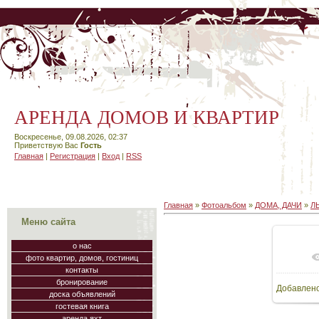
АРЕНДА ДОМОВ И КВАРТИР
Воскресенье, 09.08.2026, 02:37
Приветствую Вас
Гость
Главная
|
Регистрация
|
Вход
|
RSS
Главная
»
Фотоальбом
»
ДОМА, ДАЧИ
»
Л
Меню сайта
о нас
фото квартир, домов, гостиниц
контакты
бронирование
Добавлен
доска объявлений
гостевая книга
аренда яхт