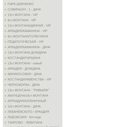
ПАРК ШЕВЧЕНКО
СОВИНЬОН - 1 - ДАЧА
13ст.ФОНТАНА - VIP
9ст.ФОНТАНА - VIP
13ст.ФОНТАНА/ДАЧНАЯ - VIP
АРКАДИЯ/КАМАНИНА - VIP
9ст.ФОНТАНА/ТОЛБУХИНА
ПЕДАГОГИЧЕСКАЯ - VIP
АРКАДИЯ/КАМАНИНА - ДАЧА
13ст.ФОНТАНА ДОМ/ДАЧА
КОСТАНДИ/ГАРШИНА
13ст.ФОНТАНА - новый
АРКАДИЯ - ДОМ/ДАЧА
АБРИКОСОВАЯ - ДАЧА
КОСТАНДИ/РАВЕНСТВА - VIP
ЧЕРНОМОРКА - ДАЧА
13ст.ФОНТАНА - "РИВЬЕРА"
АМУНЦЕНА/16ст.ФОНТАНА
АРРКАДИЯ/КЛУБНИЧНЫЙ
10ст.ФОНТАНА - ДАЧА
ЛЕВАНЕВСКОГО / АРКАДИЯ
ЛЬВОВСКАЯ - Коттедж
ТАИРОВО - ЛЕВИТАНА