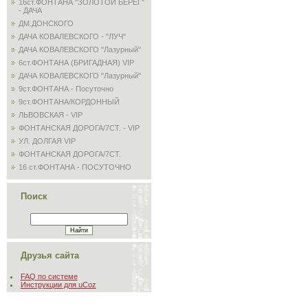
16ст.ФОНТАНА "ЗОЛОТОЙ БЕРЕГ"
- ДАЧА
ДМ.ДОНСКОГО
ДАЧА КОВАЛЕВСКОГО - "ЛУЧ"
ДАЧА КОВАЛЕВСКОГО "Лазурный"
6ст.ФОНТАНА (БРИГАДНАЯ) VIP
ДАЧА КОВАЛЕВСКОГО "Лазурный"
9ст.ФОНТАНА - Посуточно
9ст.ФОНТАНА/КОРДОННЫЙ
ЛЬВОВСКАЯ - VIP
ФОНТАНСКАЯ ДОРОГА/7СТ. - VIP
УЛ. ДОЛГАЯ VIP
ФОНТАНСКАЯ ДОРОГА/7СТ.
16 ст.ФОНТАНА - ПОСУТОЧНО
Поиск
Друзья сайта
FAQ по системе
Инструкции для uCoz