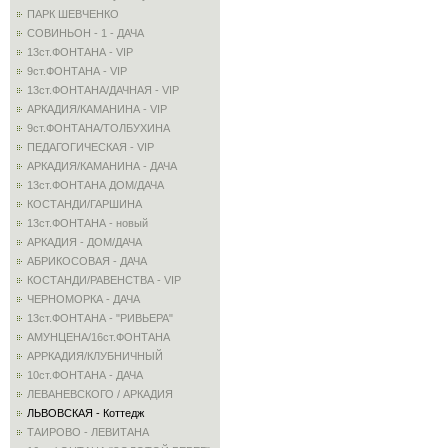
ПАРК ШЕВЧЕНКО
СОВИНЬОН - 1 - ДАЧА
13ст.ФОНТАНА - VIP
9ст.ФОНТАНА - VIP
13ст.ФОНТАНА/ДАЧНАЯ - VIP
АРКАДИЯ/КАМАНИНА - VIP
9ст.ФОНТАНА/ТОЛБУХИНА
ПЕДАГОГИЧЕСКАЯ - VIP
АРКАДИЯ/КАМАНИНА - ДАЧА
13ст.ФОНТАНА ДОМ/ДАЧА
КОСТАНДИ/ГАРШИНА
13ст.ФОНТАНА - новый
АРКАДИЯ - ДОМ/ДАЧА
АБРИКОСОВАЯ - ДАЧА
КОСТАНДИ/РАВЕНСТВА - VIP
ЧЕРНОМОРКА - ДАЧА
13ст.ФОНТАНА - "РИВЬЕРА"
АМУНЦЕНА/16ст.ФОНТАНА
АРРКАДИЯ/КЛУБНИЧНЫЙ
10ст.ФОНТАНА - ДАЧА
ЛЕВАНЕВСКОГО / АРКАДИЯ
ЛЬВОВСКАЯ - Коттедж
ТАИРОВО - ЛЕВИТАНА