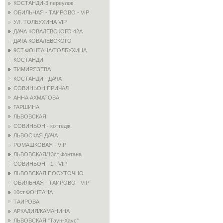
КОСТАНДИ-3 переулок
ОБИЛЬНАЯ - ТАИРОВО - VIP
УЛ. ТОЛБУХИНА VIP
ДАЧА КОВАЛЕВСКОГО 42А
ДАЧА КОВАЛЕВСКОГО
9СТ.ФОНТАНА/ТОЛБУХИНА
КОСТАНДИ
ТИМИРЯЗЕВА
КОСТАНДИ - ДАЧА
СОВИНЬОН ПРИЧАЛ
АННА АХМАТОВА
ГАРШИНА
ЛЬВОВСКАЯ
СОВИНЬОН - коттедж
ЛЬВОСКАЯ ДАЧА
РОМАШКОВАЯ - VIP
ЛЬВОВСКАЯ/13ст.Фонтана
СОВИНЬОН - 1 - VIP
ЛЬВОВСКАЯ ПОСУТОЧНО
ОБИЛЬНАЯ - ТАИРОВО - VIP
10ст.ФОНТАНА
ТАИРОВА
АРКАДИЯ/КАМАНИНА
ЛЬВОВСКАЯ "Таун-Хаус"