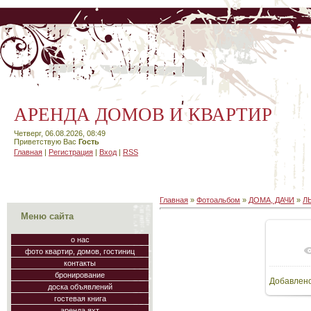
АРЕНДА ДОМОВ И КВАРТИР
Четверг, 06.08.2026, 08:49
Приветствую Вас
Гость
Главная
|
Регистрация
|
Вход
|
RSS
Главная
»
Фотоальбом
»
ДОМА, ДАЧИ
»
Л
Меню сайта
о нас
фото квартир, домов, гостиниц
В
контакты
бронирование
Добавлен
60
доска объявлений
гостевая книга
аренда яхт