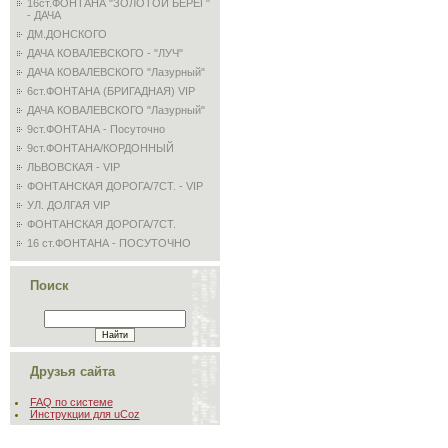
16ст.ФОНТАНА "ЗОЛОТОЙ БЕРЕГ"
- ДАЧА
ДМ.ДОНСКОГО
ДАЧА КОВАЛЕВСКОГО - "ЛУЧ"
ДАЧА КОВАЛЕВСКОГО "Лазурный"
6ст.ФОНТАНА (БРИГАДНАЯ) VIP
ДАЧА КОВАЛЕВСКОГО "Лазурный"
9ст.ФОНТАНА - Посуточно
9ст.ФОНТАНА/КОРДОННЫЙ
ЛЬВОВСКАЯ - VIP
ФОНТАНСКАЯ ДОРОГА/7СТ. - VIP
УЛ. ДОЛГАЯ VIP
ФОНТАНСКАЯ ДОРОГА/7СТ.
16 ст.ФОНТАНА - ПОСУТОЧНО
Поиск
Друзья сайта
FAQ по системе
Инструкции для uCoz