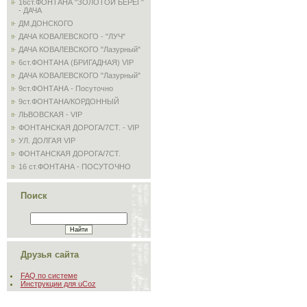
16ст.ФОНТАНА "ЗОЛОТОЙ БЕРЕГ"
- ДАЧА
ДМ.ДОНСКОГО
ДАЧА КОВАЛЕВСКОГО - "ЛУЧ"
ДАЧА КОВАЛЕВСКОГО "Лазурный"
6ст.ФОНТАНА (БРИГАДНАЯ) VIP
ДАЧА КОВАЛЕВСКОГО "Лазурный"
9ст.ФОНТАНА - Посуточно
9ст.ФОНТАНА/КОРДОННЫЙ
ЛЬВОВСКАЯ - VIP
ФОНТАНСКАЯ ДОРОГА/7СТ. - VIP
УЛ. ДОЛГАЯ VIP
ФОНТАНСКАЯ ДОРОГА/7СТ.
16 ст.ФОНТАНА - ПОСУТОЧНО
Поиск
Друзья сайта
FAQ по системе
Инструкции для uCoz