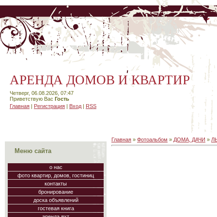
АРЕНДА ДОМОВ И КВАРТИР
Четверг, 06.08.2026, 07:47
Приветствую Вас
Гость
Главная
|
Регистрация
|
Вход
|
RSS
Главная
»
Фотоальбом
»
ДОМА, ДАЧИ
»
Л
Меню сайта
о нас
фото квартир, домов, гостиниц
контакты
бронирование
доска объявлений
гостевая книга
аренда яхт