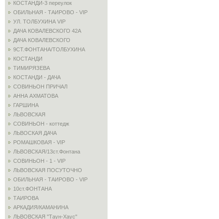
КОСТАНДИ-3 переулок
ОБИЛЬНАЯ - ТАИРОВО - VIP
УЛ. ТОЛБУХИНА VIP
ДАЧА КОВАЛЕВСКОГО 42А
ДАЧА КОВАЛЕВСКОГО
9СТ.ФОНТАНА/ТОЛБУХИНА
КОСТАНДИ
ТИМИРЯЗЕВА
КОСТАНДИ - ДАЧА
СОВИНЬОН ПРИЧАЛ
АННА АХМАТОВА
ГАРШИНА
ЛЬВОВСКАЯ
СОВИНЬОН - коттедж
ЛЬВОСКАЯ ДАЧА
РОМАШКОВАЯ - VIP
ЛЬВОВСКАЯ/13ст.Фонтана
СОВИНЬОН - 1 - VIP
ЛЬВОВСКАЯ ПОСУТОЧНО
ОБИЛЬНАЯ - ТАИРОВО - VIP
10ст.ФОНТАНА
ТАИРОВА
АРКАДИЯ/КАМАНИНА
ЛЬВОВСКАЯ "Таун-Хаус"