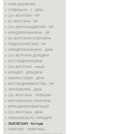
ПАРК ШЕВЧЕНКО
СОВИНЬОН - 1 - ДАЧА
13ст.ФОНТАНА - VIP
9ст.ФОНТАНА - VIP
13ст.ФОНТАНА/ДАЧНАЯ - VIP
АРКАДИЯ/КАМАНИНА - VIP
9ст.ФОНТАНА/ТОЛБУХИНА
ПЕДАГОГИЧЕСКАЯ - VIP
АРКАДИЯ/КАМАНИНА - ДАЧА
13ст.ФОНТАНА ДОМ/ДАЧА
КОСТАНДИ/ГАРШИНА
13ст.ФОНТАНА - новый
АРКАДИЯ - ДОМ/ДАЧА
АБРИКОСОВАЯ - ДАЧА
КОСТАНДИ/РАВЕНСТВА - VIP
ЧЕРНОМОРКА - ДАЧА
13ст.ФОНТАНА - "РИВЬЕРА"
АМУНЦЕНА/16ст.ФОНТАНА
АРРКАДИЯ/КЛУБНИЧНЫЙ
10ст.ФОНТАНА - ДАЧА
ЛЕВАНЕВСКОГО / АРКАДИЯ
ЛЬВОВСКАЯ - Коттедж
ТАИРОВО - ЛЕВИТАНА