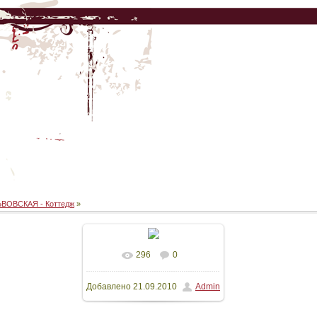
ЬВОВСКАЯ - Коттедж
»
296
0
В реальном размере
Добавлено
21.09.2010
Admin
600x399
/ 29.1Kb