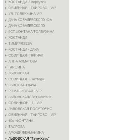
КОСТАНДИ-3 переулок
ОБИЛЬНАЯ - ТАИРОВО - VIP
УЛ. ТОЛБУХИНА VIP
ДАЧА КОВАЛЕВСКОГО 42А
ДАЧА КОВАЛЕВСКОГО
9СТ.ФОНТАНА/ТОЛБУХИНА
КОСТАНДИ
ТИМИРЯЗЕВА
КОСТАНДИ - ДАЧА
СОВИНЬОН ПРИЧАЛ
АННА АХМАТОВА
ГАРШИНА
ЛЬВОВСКАЯ
СОВИНЬОН - коттедж
ЛЬВОСКАЯ ДАЧА
РОМАШКОВАЯ - VIP
ЛЬВОВСКАЯ/13ст.Фонтана
СОВИНЬОН - 1 - VIP
ЛЬВОВСКАЯ ПОСУТОЧНО
ОБИЛЬНАЯ - ТАИРОВО - VIP
10ст.ФОНТАНА
ТАИРОВА
АРКАДИЯ/КАМАНИНА
ЛЬВОВСКАЯ "Таун-Хаус"