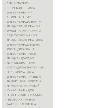
ПАРК ШЕВЧЕНКО
СОВИНЬОН - 1 - ДАЧА
13ст.ФОНТАНА - VIP
9ст.ФОНТАНА - VIP
13ст.ФОНТАНА/ДАЧНАЯ - VIP
АРКАДИЯ/КАМАНИНА - VIP
9ст.ФОНТАНА/ТОЛБУХИНА
ПЕДАГОГИЧЕСКАЯ - VIP
АРКАДИЯ/КАМАНИНА - ДАЧА
13ст.ФОНТАНА ДОМ/ДАЧА
КОСТАНДИ/ГАРШИНА
13ст.ФОНТАНА - новый
АРКАДИЯ - ДОМ/ДАЧА
АБРИКОСОВАЯ - ДАЧА
КОСТАНДИ/РАВЕНСТВА - VIP
ЧЕРНОМОРКА - ДАЧА
13ст.ФОНТАНА - "РИВЬЕРА"
АМУНЦЕНА/16ст.ФОНТАНА
АРРКАДИЯ/КЛУБНИЧНЫЙ
10ст.ФОНТАНА - ДАЧА
ЛЕВАНЕВСКОГО / АРКАДИЯ
ЛЬВОВСКАЯ - Коттедж
ТАИРОВО - ЛЕВИТАНА