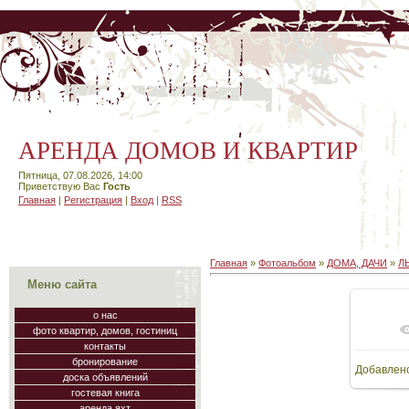
АРЕНДА ДОМОВ И КВАРТИР
Пятница, 07.08.2026, 14:00
Приветствую Вас
Гость
Главная
|
Регистрация
|
Вход
|
RSS
Главная
»
Фотоальбом
»
ДОМА, ДАЧИ
»
Л
Меню сайта
о нас
фото квартир, домов, гостиниц
В
контакты
бронирование
Добавлен
48
доска объявлений
гостевая книга
аренда яхт