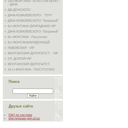
16ст.ФОНТАНА "ЗОЛОТОЙ БЕРЕГ"
- ДАЧА
ДМ.ДОНСКОГО
ДАЧА КОВАЛЕВСКОГО - "ЛУЧ"
ДАЧА КОВАЛЕВСКОГО "Лазурный"
6ст.ФОНТАНА (БРИГАДНАЯ) VIP
ДАЧА КОВАЛЕВСКОГО "Лазурный"
9ст.ФОНТАНА - Посуточно
9ст.ФОНТАНА/КОРДОННЫЙ
ЛЬВОВСКАЯ - VIP
ФОНТАНСКАЯ ДОРОГА/7СТ. - VIP
УЛ. ДОЛГАЯ VIP
ФОНТАНСКАЯ ДОРОГА/7СТ.
16 ст.ФОНТАНА - ПОСУТОЧНО
Поиск
Друзья сайта
FAQ по системе
Инструкции для uCoz