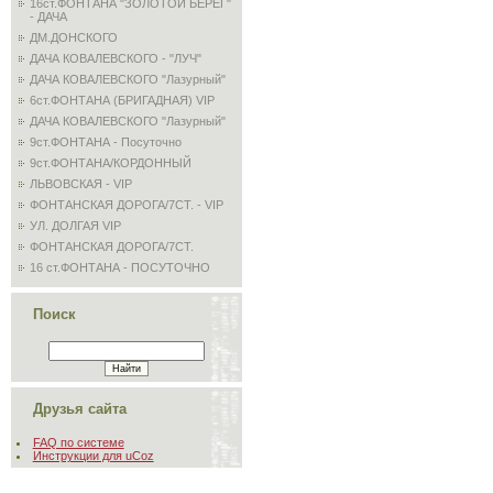
16ст.ФОНТАНА "ЗОЛОТОЙ БЕРЕГ"
- ДАЧА
ДМ.ДОНСКОГО
ДАЧА КОВАЛЕВСКОГО - "ЛУЧ"
ДАЧА КОВАЛЕВСКОГО "Лазурный"
6ст.ФОНТАНА (БРИГАДНАЯ) VIP
ДАЧА КОВАЛЕВСКОГО "Лазурный"
9ст.ФОНТАНА - Посуточно
9ст.ФОНТАНА/КОРДОННЫЙ
ЛЬВОВСКАЯ - VIP
ФОНТАНСКАЯ ДОРОГА/7СТ. - VIP
УЛ. ДОЛГАЯ VIP
ФОНТАНСКАЯ ДОРОГА/7СТ.
16 ст.ФОНТАНА - ПОСУТОЧНО
Поиск
Друзья сайта
FAQ по системе
Инструкции для uCoz