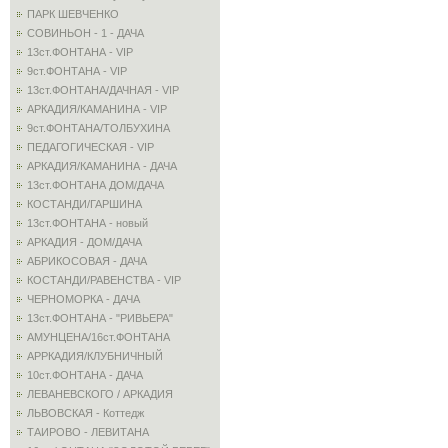
ПАРК ШЕВЧЕНКО
СОВИНЬОН - 1 - ДАЧА
13ст.ФОНТАНА - VIP
9ст.ФОНТАНА - VIP
13ст.ФОНТАНА/ДАЧНАЯ - VIP
АРКАДИЯ/КАМАНИНА - VIP
9ст.ФОНТАНА/ТОЛБУХИНА
ПЕДАГОГИЧЕСКАЯ - VIP
АРКАДИЯ/КАМАНИНА - ДАЧА
13ст.ФОНТАНА ДОМ/ДАЧА
КОСТАНДИ/ГАРШИНА
13ст.ФОНТАНА - новый
АРКАДИЯ - ДОМ/ДАЧА
АБРИКОСОВАЯ - ДАЧА
КОСТАНДИ/РАВЕНСТВА - VIP
ЧЕРНОМОРКА - ДАЧА
13ст.ФОНТАНА - "РИВЬЕРА"
АМУНЦЕНА/16ст.ФОНТАНА
АРРКАДИЯ/КЛУБНИЧНЫЙ
10ст.ФОНТАНА - ДАЧА
ЛЕВАНЕВСКОГО / АРКАДИЯ
ЛЬВОВСКАЯ - Коттедж
ТАИРОВО - ЛЕВИТАНА