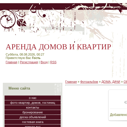
АРЕНДА ДОМОВ И КВАРТИР
Суббота, 08.08.2026, 00:27
Приветствую Вас
Гость
Главная
|
Регистрация
|
Вход
|
RSS
Главная
»
Фотоальбом
»
ДОМА, ДАЧИ
»
О
Меню сайта
о нас
фото квартир, домов, гостиниц
В
контакты
бронирование
Добавлен
64
доска объявлений
гостевая книга
аренда яхт