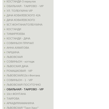
КОСТАНДИ-3 переулок
ОБИЛЬНАЯ - ТАИРОВО - VIP
УЛ. ТОЛБУХИНА VIP
ДАЧА КОВАЛЕВСКОГО 42А
ДАЧА КОВАЛЕВСКОГО
9СТ.ФОНТАНА/ТОЛБУХИНА
КОСТАНДИ
ТИМИРЯЗЕВА
КОСТАНДИ - ДАЧА
СОВИНЬОН ПРИЧАЛ
АННА АХМАТОВА
ГАРШИНА
ЛЬВОВСКАЯ
СОВИНЬОН - коттедж
ЛЬВОСКАЯ ДАЧА
РОМАШКОВАЯ - VIP
ЛЬВОВСКАЯ/13ст.Фонтана
СОВИНЬОН - 1 - VIP
ЛЬВОВСКАЯ ПОСУТОЧНО
ОБИЛЬНАЯ - ТАИРОВО - VIP
10ст.ФОНТАНА
ТАИРОВА
АРКАДИЯ/КАМАНИНА
ЛЬВОВСКАЯ "Таун-Хаус"