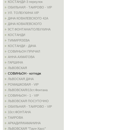
КОСТАНДИ-3 переулок
ОБИЛЬНАЯ - ТАИРОВО - VIP
УЛ. ТОЛБУХИНА VIP
ДАЧА КОВАЛЕВСКОГО 42А
ДАЧА КОВАЛЕВСКОГО
9СТ.ФОНТАНА/ТОЛБУХИНА
КОСТАНДИ
ТИМИРЯЗЕВА
КОСТАНДИ - ДАЧА
СОВИНЬОН ПРИЧАЛ
АННА АХМАТОВА
ГАРШИНА
ЛЬВОВСКАЯ
СОВИНЬОН - коттедж
ЛЬВОСКАЯ ДАЧА
РОМАШКОВАЯ - VIP
ЛЬВОВСКАЯ/13ст.Фонтана
СОВИНЬОН - 1 - VIP
ЛЬВОВСКАЯ ПОСУТОЧНО
ОБИЛЬНАЯ - ТАИРОВО - VIP
10ст.ФОНТАНА
ТАИРОВА
АРКАДИЯ/КАМАНИНА
ЛЬВОВСКАЯ "Таун-Хаус"