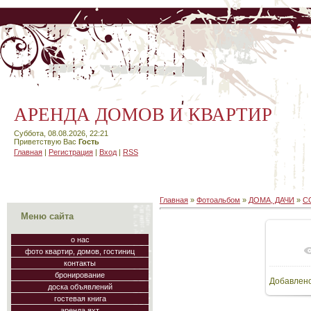
АРЕНДА ДОМОВ И КВАРТИР
Суббота, 08.08.2026, 22:21
Приветствую Вас
Гость
Главная
|
Регистрация
|
Вход
|
RSS
Главная
»
Фотоальбом
»
ДОМА, ДАЧИ
»
С
Меню сайта
о нас
фото квартир, домов, гостиниц
В
контакты
бронирование
Добавлен
11
доска объявлений
гостевая книга
аренда яхт