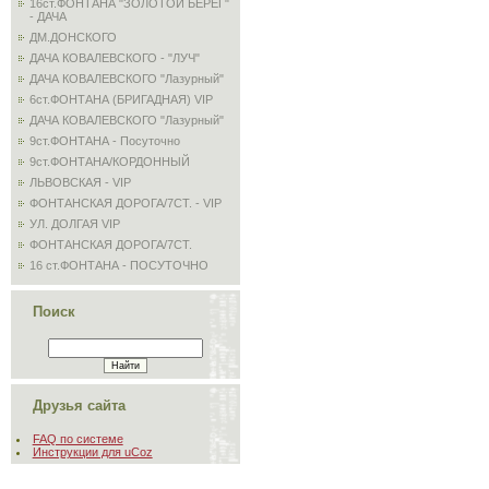
16ст.ФОНТАНА "ЗОЛОТОЙ БЕРЕГ"
- ДАЧА
ДМ.ДОНСКОГО
ДАЧА КОВАЛЕВСКОГО - "ЛУЧ"
ДАЧА КОВАЛЕВСКОГО "Лазурный"
6ст.ФОНТАНА (БРИГАДНАЯ) VIP
ДАЧА КОВАЛЕВСКОГО "Лазурный"
9ст.ФОНТАНА - Посуточно
9ст.ФОНТАНА/КОРДОННЫЙ
ЛЬВОВСКАЯ - VIP
ФОНТАНСКАЯ ДОРОГА/7СТ. - VIP
УЛ. ДОЛГАЯ VIP
ФОНТАНСКАЯ ДОРОГА/7СТ.
16 ст.ФОНТАНА - ПОСУТОЧНО
Поиск
Друзья сайта
FAQ по системе
Инструкции для uCoz