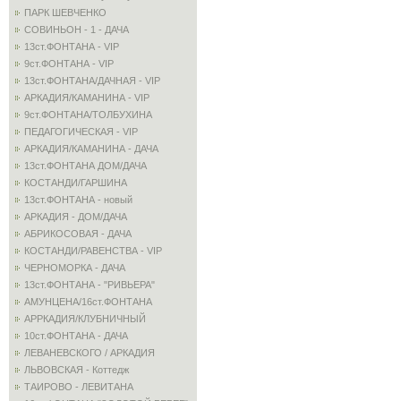
ПАРК ШЕВЧЕНКО
СОВИНЬОН - 1 - ДАЧА
13ст.ФОНТАНА - VIP
9ст.ФОНТАНА - VIP
13ст.ФОНТАНА/ДАЧНАЯ - VIP
АРКАДИЯ/КАМАНИНА - VIP
9ст.ФОНТАНА/ТОЛБУХИНА
ПЕДАГОГИЧЕСКАЯ - VIP
АРКАДИЯ/КАМАНИНА - ДАЧА
13ст.ФОНТАНА ДОМ/ДАЧА
КОСТАНДИ/ГАРШИНА
13ст.ФОНТАНА - новый
АРКАДИЯ - ДОМ/ДАЧА
АБРИКОСОВАЯ - ДАЧА
КОСТАНДИ/РАВЕНСТВА - VIP
ЧЕРНОМОРКА - ДАЧА
13ст.ФОНТАНА - "РИВЬЕРА"
АМУНЦЕНА/16ст.ФОНТАНА
АРРКАДИЯ/КЛУБНИЧНЫЙ
10ст.ФОНТАНА - ДАЧА
ЛЕВАНЕВСКОГО / АРКАДИЯ
ЛЬВОВСКАЯ - Коттедж
ТАИРОВО - ЛЕВИТАНА