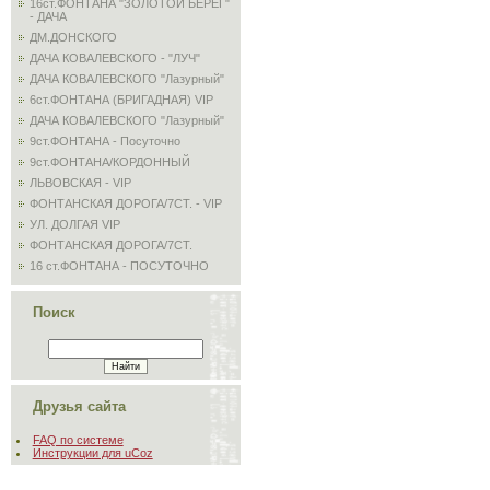
16ст.ФОНТАНА "ЗОЛОТОЙ БЕРЕГ"
- ДАЧА
ДМ.ДОНСКОГО
ДАЧА КОВАЛЕВСКОГО - "ЛУЧ"
ДАЧА КОВАЛЕВСКОГО "Лазурный"
6ст.ФОНТАНА (БРИГАДНАЯ) VIP
ДАЧА КОВАЛЕВСКОГО "Лазурный"
9ст.ФОНТАНА - Посуточно
9ст.ФОНТАНА/КОРДОННЫЙ
ЛЬВОВСКАЯ - VIP
ФОНТАНСКАЯ ДОРОГА/7СТ. - VIP
УЛ. ДОЛГАЯ VIP
ФОНТАНСКАЯ ДОРОГА/7СТ.
16 ст.ФОНТАНА - ПОСУТОЧНО
Поиск
Друзья сайта
FAQ по системе
Инструкции для uCoz