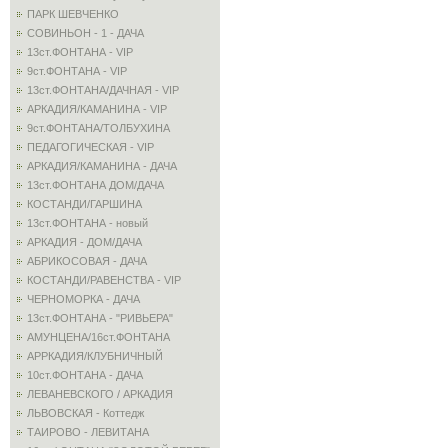
ПАРК ШЕВЧЕНКО
СОВИНЬОН - 1 - ДАЧА
13ст.ФОНТАНА - VIP
9ст.ФОНТАНА - VIP
13ст.ФОНТАНА/ДАЧНАЯ - VIP
АРКАДИЯ/КАМАНИНА - VIP
9ст.ФОНТАНА/ТОЛБУХИНА
ПЕДАГОГИЧЕСКАЯ - VIP
АРКАДИЯ/КАМАНИНА - ДАЧА
13ст.ФОНТАНА ДОМ/ДАЧА
КОСТАНДИ/ГАРШИНА
13ст.ФОНТАНА - новый
АРКАДИЯ - ДОМ/ДАЧА
АБРИКОСОВАЯ - ДАЧА
КОСТАНДИ/РАВЕНСТВА - VIP
ЧЕРНОМОРКА - ДАЧА
13ст.ФОНТАНА - "РИВЬЕРА"
АМУНЦЕНА/16ст.ФОНТАНА
АРРКАДИЯ/КЛУБНИЧНЫЙ
10ст.ФОНТАНА - ДАЧА
ЛЕВАНЕВСКОГО / АРКАДИЯ
ЛЬВОВСКАЯ - Коттедж
ТАИРОВО - ЛЕВИТАНА