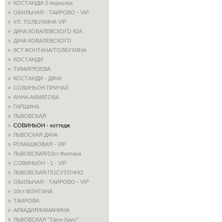
КОСТАНДИ-3 переулок
ОБИЛЬНАЯ - ТАИРОВО - VIP
УЛ. ТОЛБУХИНА VIP
ДАЧА КОВАЛЕВСКОГО 42А
ДАЧА КОВАЛЕВСКОГО
9СТ.ФОНТАНА/ТОЛБУХИНА
КОСТАНДИ
ТИМИРЯЗЕВА
КОСТАНДИ - ДАЧА
СОВИНЬОН ПРИЧАЛ
АННА АХМАТОВА
ГАРШИНА
ЛЬВОВСКАЯ
СОВИНЬОН - коттедж
ЛЬВОСКАЯ ДАЧА
РОМАШКОВАЯ - VIP
ЛЬВОВСКАЯ/13ст.Фонтана
СОВИНЬОН - 1 - VIP
ЛЬВОВСКАЯ ПОСУТОЧНО
ОБИЛЬНАЯ - ТАИРОВО - VIP
10ст.ФОНТАНА
ТАИРОВА
АРКАДИЯ/КАМАНИНА
ЛЬВОВСКАЯ "Таун-Хаус"