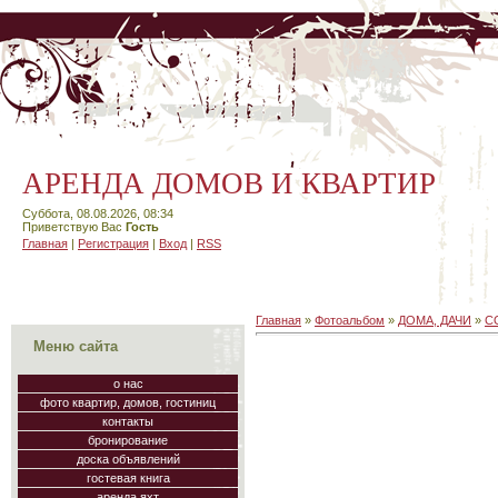
АРЕНДА ДОМОВ И КВАРТИР
Суббота, 08.08.2026, 08:34
Приветствую Вас
Гость
Главная
|
Регистрация
|
Вход
|
RSS
Главная
»
Фотоальбом
»
ДОМА, ДАЧИ
»
С
Меню сайта
о нас
фото квартир, домов, гостиниц
контакты
бронирование
доска объявлений
гостевая книга
аренда яхт