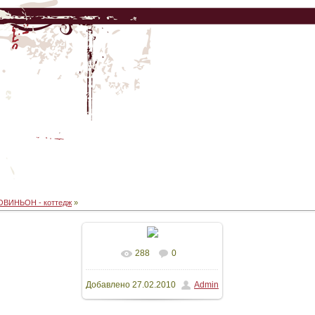
ОВИНЬОН - коттедж
»
288
0
В реальном размере
Добавлено
27.02.2010
Admin
1500x1125
/ 107.8Kb