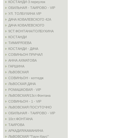
КОСТАНДИ-3 переулок
ОБИЛЬНАЯ - ТАИРОВО - VIP
УЛ. ТОЛБУХИНА VIP
ДАЧА КОВАЛЕВСКОГО 42А
ДАЧА КОВАЛЕВСКОГО
9СТ.ФОНТАНА/ТОЛБУХИНА
КОСТАНДИ
ТИМИРЯЗЕВА
КОСТАНДИ - ДАЧА
СОВИНЬОН ПРИЧАЛ
АННА АХМАТОВА
ГАРШИНА
ЛЬВОВСКАЯ
СОВИНЬОН - коттедж
ЛЬВОСКАЯ ДАЧА
РОМАШКОВАЯ - VIP
ЛЬВОВСКАЯ/13ст.Фонтана
СОВИНЬОН - 1 - VIP
ЛЬВОВСКАЯ ПОСУТОЧНО
ОБИЛЬНАЯ - ТАИРОВО - VIP
10ст.ФОНТАНА
ТАИРОВА
АРКАДИЯ/КАМАНИНА
ЛЬВОВСКАЯ "Таун-Хаус"