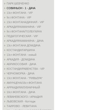
ПАРК ШЕВЧЕНКО
СОВИНЬОН - 1 - ДАЧА
13ст.ФОНТАНА - VIP
9ст.ФОНТАНА - VIP
13ст.ФОНТАНА/ДАЧНАЯ - VIP
АРКАДИЯ/КАМАНИНА - VIP
9ст.ФОНТАНА/ТОЛБУХИНА
ПЕДАГОГИЧЕСКАЯ - VIP
АРКАДИЯ/КАМАНИНА - ДАЧА
13ст.ФОНТАНА ДОМ/ДАЧА
КОСТАНДИ/ГАРШИНА
13ст.ФОНТАНА - новый
АРКАДИЯ - ДОМ/ДАЧА
АБРИКОСОВАЯ - ДАЧА
КОСТАНДИ/РАВЕНСТВА - VIP
ЧЕРНОМОРКА - ДАЧА
13ст.ФОНТАНА - "РИВЬЕРА"
АМУНЦЕНА/16ст.ФОНТАНА
АРРКАДИЯ/КЛУБНИЧНЫЙ
10ст.ФОНТАНА - ДАЧА
ЛЕВАНЕВСКОГО / АРКАДИЯ
ЛЬВОВСКАЯ - Коттедж
ТАИРОВО - ЛЕВИТАНА