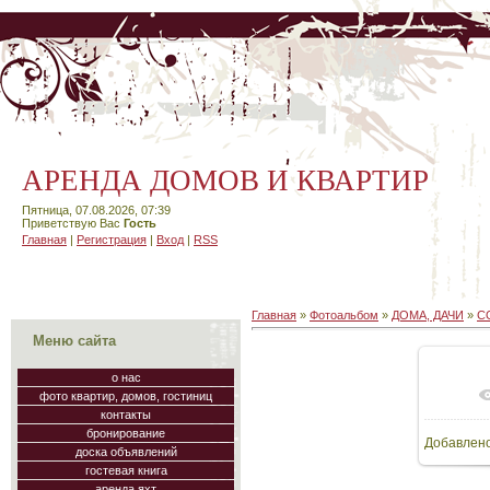
АРЕНДА ДОМОВ И КВАРТИР
Пятница, 07.08.2026, 07:39
Приветствую Вас
Гость
Главная
|
Регистрация
|
Вход
|
RSS
Главная
»
Фотоальбом
»
ДОМА, ДАЧИ
»
С
Меню сайта
о нас
фото квартир, домов, гостиниц
В
контакты
бронирование
Добавлен
48
доска объявлений
гостевая книга
аренда яхт