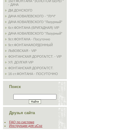
16ст.ФОНТАНА "ЗОЛОТОЙ БЕРЕГ"
- ДАЧА
ДМ.ДОНСКОГО
ДАЧА КОВАЛЕВСКОГО - "ЛУЧ"
ДАЧА КОВАЛЕВСКОГО "Лазурный"
6ст.ФОНТАНА (БРИГАДНАЯ) VIP
ДАЧА КОВАЛЕВСКОГО "Лазурный"
9ст.ФОНТАНА - Посуточно
9ст.ФОНТАНА/КОРДОННЫЙ
ЛЬВОВСКАЯ - VIP
ФОНТАНСКАЯ ДОРОГА/7СТ. - VIP
УЛ. ДОЛГАЯ VIP
ФОНТАНСКАЯ ДОРОГА/7СТ.
16 ст.ФОНТАНА - ПОСУТОЧНО
Поиск
Друзья сайта
FAQ по системе
Инструкции для uCoz