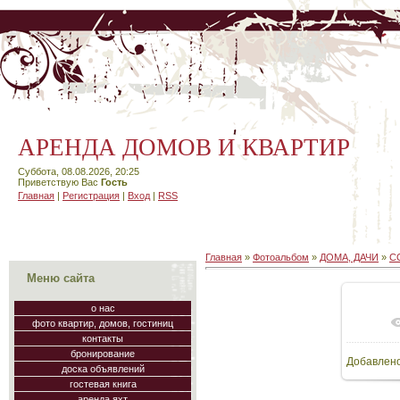
АРЕНДА ДОМОВ И КВАРТИР
Суббота, 08.08.2026, 20:25
Приветствую Вас
Гость
Главная
|
Регистрация
|
Вход
|
RSS
Главная
»
Фотоальбом
»
ДОМА, ДАЧИ
»
С
Меню сайта
о нас
фото квартир, домов, гостиниц
В
контакты
бронирование
Добавлен
11
доска объявлений
гостевая книга
аренда яхт