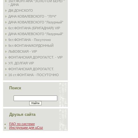
16ст.ФОНТАНА "ЗОЛОТОЙ БЕРЕГ"
- ДАЧА
ДМ.ДОНСКОГО
ДАЧА КОВАЛЕВСКОГО - "ЛУЧ"
ДАЧА КОВАЛЕВСКОГО "Лазурный"
6ст.ФОНТАНА (БРИГАДНАЯ) VIP
ДАЧА КОВАЛЕВСКОГО "Лазурный"
9ст.ФОНТАНА - Посуточно
9ст.ФОНТАНА/КОРДОННЫЙ
ЛЬВОВСКАЯ - VIP
ФОНТАНСКАЯ ДОРОГА/7СТ. - VIP
УЛ. ДОЛГАЯ VIP
ФОНТАНСКАЯ ДОРОГА/7СТ.
16 ст.ФОНТАНА - ПОСУТОЧНО
Поиск
Друзья сайта
FAQ по системе
Инструкции для uCoz