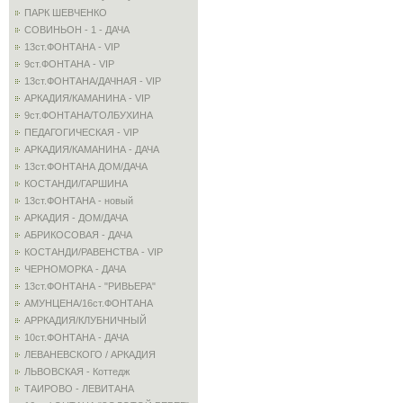
ПАРК ШЕВЧЕНКО
СОВИНЬОН - 1 - ДАЧА
13ст.ФОНТАНА - VIP
9ст.ФОНТАНА - VIP
13ст.ФОНТАНА/ДАЧНАЯ - VIP
АРКАДИЯ/КАМАНИНА - VIP
9ст.ФОНТАНА/ТОЛБУХИНА
ПЕДАГОГИЧЕСКАЯ - VIP
АРКАДИЯ/КАМАНИНА - ДАЧА
13ст.ФОНТАНА ДОМ/ДАЧА
КОСТАНДИ/ГАРШИНА
13ст.ФОНТАНА - новый
АРКАДИЯ - ДОМ/ДАЧА
АБРИКОСОВАЯ - ДАЧА
КОСТАНДИ/РАВЕНСТВА - VIP
ЧЕРНОМОРКА - ДАЧА
13ст.ФОНТАНА - "РИВЬЕРА"
АМУНЦЕНА/16ст.ФОНТАНА
АРРКАДИЯ/КЛУБНИЧНЫЙ
10ст.ФОНТАНА - ДАЧА
ЛЕВАНЕВСКОГО / АРКАДИЯ
ЛЬВОВСКАЯ - Коттедж
ТАИРОВО - ЛЕВИТАНА