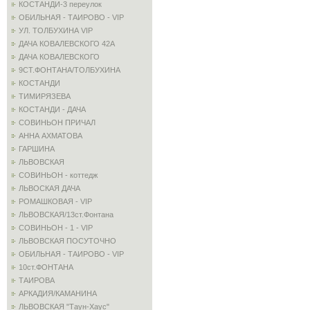
КОСТАНДИ-3 переулок
ОБИЛЬНАЯ - ТАИРОВО - VIP
УЛ. ТОЛБУХИНА VIP
ДАЧА КОВАЛЕВСКОГО 42А
ДАЧА КОВАЛЕВСКОГО
9СТ.ФОНТАНА/ТОЛБУХИНА
КОСТАНДИ
ТИМИРЯЗЕВА
КОСТАНДИ - ДАЧА
СОВИНЬОН ПРИЧАЛ
АННА АХМАТОВА
ГАРШИНА
ЛЬВОВСКАЯ
СОВИНЬОН - коттедж
ЛЬВОСКАЯ ДАЧА
РОМАШКОВАЯ - VIP
ЛЬВОВСКАЯ/13ст.Фонтана
СОВИНЬОН - 1 - VIP
ЛЬВОВСКАЯ ПОСУТОЧНО
ОБИЛЬНАЯ - ТАИРОВО - VIP
10ст.ФОНТАНА
ТАИРОВА
АРКАДИЯ/КАМАНИНА
ЛЬВОВСКАЯ "Таун-Хаус"