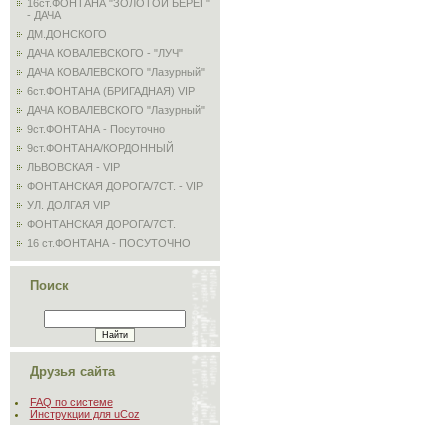
16ст.ФОНТАНА "ЗОЛОТОЙ БЕРЕГ"
- ДАЧА
ДМ.ДОНСКОГО
ДАЧА КОВАЛЕВСКОГО - "ЛУЧ"
ДАЧА КОВАЛЕВСКОГО "Лазурный"
6ст.ФОНТАНА (БРИГАДНАЯ) VIP
ДАЧА КОВАЛЕВСКОГО "Лазурный"
9ст.ФОНТАНА - Посуточно
9ст.ФОНТАНА/КОРДОННЫЙ
ЛЬВОВСКАЯ - VIP
ФОНТАНСКАЯ ДОРОГА/7СТ. - VIP
УЛ. ДОЛГАЯ VIP
ФОНТАНСКАЯ ДОРОГА/7СТ.
16 ст.ФОНТАНА - ПОСУТОЧНО
Поиск
Друзья сайта
FAQ по системе
Инструкции для uCoz