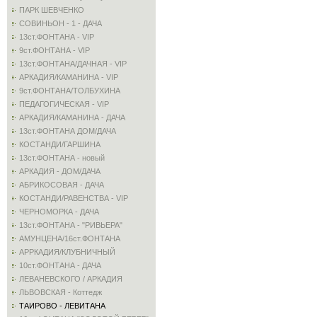
ПАРК ШЕВЧЕНКО
СОВИНЬОН - 1 - ДАЧА
13ст.ФОНТАНА - VIP
9ст.ФОНТАНА - VIP
13ст.ФОНТАНА/ДАЧНАЯ - VIP
АРКАДИЯ/КАМАНИНА - VIP
9ст.ФОНТАНА/ТОЛБУХИНА
ПЕДАГОГИЧЕСКАЯ - VIP
АРКАДИЯ/КАМАНИНА - ДАЧА
13ст.ФОНТАНА ДОМ/ДАЧА
КОСТАНДИ/ГАРШИНА
13ст.ФОНТАНА - новый
АРКАДИЯ - ДОМ/ДАЧА
АБРИКОСОВАЯ - ДАЧА
КОСТАНДИ/РАВЕНСТВА - VIP
ЧЕРНОМОРКА - ДАЧА
13ст.ФОНТАНА - "РИВЬЕРА"
АМУНЦЕНА/16ст.ФОНТАНА
АРРКАДИЯ/КЛУБНИЧНЫЙ
10ст.ФОНТАНА - ДАЧА
ЛЕВАНЕВСКОГО / АРКАДИЯ
ЛЬВОВСКАЯ - Коттедж
ТАИРОВО - ЛЕВИТАНА