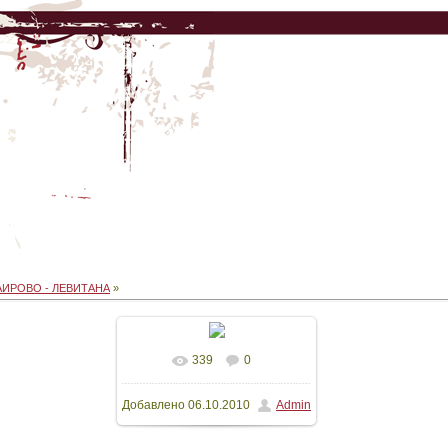
АИРОВО - ЛЕВИТАНА
»
339
0
В реальном размере
Добавлено
06.10.2010
Admin
600x800
/ 31.0Kb