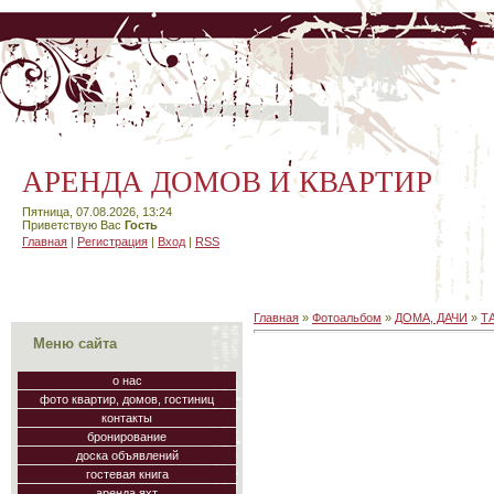
АРЕНДА ДОМОВ И КВАРТИР
Пятница, 07.08.2026, 13:24
Приветствую Вас
Гость
Главная
|
Регистрация
|
Вход
|
RSS
Главная
»
Фотоальбом
»
ДОМА, ДАЧИ
»
Т
Меню сайта
о нас
фото квартир, домов, гостиниц
контакты
бронирование
доска объявлений
гостевая книга
аренда яхт