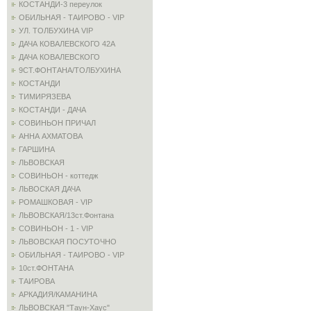
КОСТАНДИ-3 переулок
ОБИЛЬНАЯ - ТАИРОВО - VIP
УЛ. ТОЛБУХИНА VIP
ДАЧА КОВАЛЕВСКОГО 42А
ДАЧА КОВАЛЕВСКОГО
9СТ.ФОНТАНА/ТОЛБУХИНА
КОСТАНДИ
ТИМИРЯЗЕВА
КОСТАНДИ - ДАЧА
СОВИНЬОН ПРИЧАЛ
АННА АХМАТОВА
ГАРШИНА
ЛЬВОВСКАЯ
СОВИНЬОН - коттедж
ЛЬВОСКАЯ ДАЧА
РОМАШКОВАЯ - VIP
ЛЬВОВСКАЯ/13ст.Фонтана
СОВИНЬОН - 1 - VIP
ЛЬВОВСКАЯ ПОСУТОЧНО
ОБИЛЬНАЯ - ТАИРОВО - VIP
10ст.ФОНТАНА
ТАИРОВА
АРКАДИЯ/КАМАНИНА
ЛЬВОВСКАЯ "Таун-Хаус"