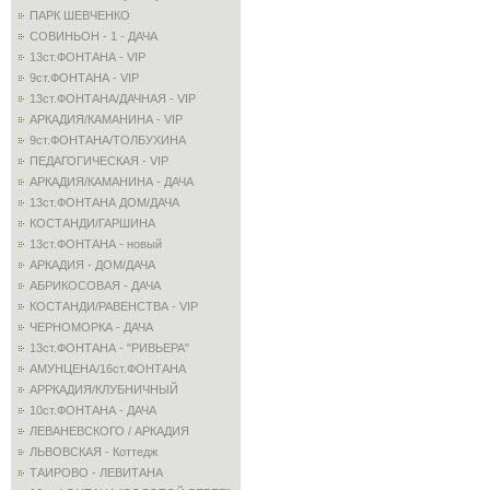
ПАРК ШЕВЧЕНКО
СОВИНЬОН - 1 - ДАЧА
13ст.ФОНТАНА - VIP
9ст.ФОНТАНА - VIP
13ст.ФОНТАНА/ДАЧНАЯ - VIP
АРКАДИЯ/КАМАНИНА - VIP
9ст.ФОНТАНА/ТОЛБУХИНА
ПЕДАГОГИЧЕСКАЯ - VIP
АРКАДИЯ/КАМАНИНА - ДАЧА
13ст.ФОНТАНА ДОМ/ДАЧА
КОСТАНДИ/ГАРШИНА
13ст.ФОНТАНА - новый
АРКАДИЯ - ДОМ/ДАЧА
АБРИКОСОВАЯ - ДАЧА
КОСТАНДИ/РАВЕНСТВА - VIP
ЧЕРНОМОРКА - ДАЧА
13ст.ФОНТАНА - "РИВЬЕРА"
АМУНЦЕНА/16ст.ФОНТАНА
АРРКАДИЯ/КЛУБНИЧНЫЙ
10ст.ФОНТАНА - ДАЧА
ЛЕВАНЕВСКОГО / АРКАДИЯ
ЛЬВОВСКАЯ - Коттедж
ТАИРОВО - ЛЕВИТАНА