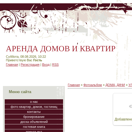
АРЕНДА ДОМОВ И КВАРТИР
Суббота, 08.08.2026, 10:22
Приветствую Вас
Гость
Главная
|
Регистрация
|
Вход
|
RSS
Главная
»
Фотоальбом
»
ДОМА, ДАЧИ
»
УЛ
Меню сайта
о нас
фото квартир, домов, гостиниц
В
контакты
бронирование
Добавлен
48
доска объявлений
гостевая книга
аренда яхт