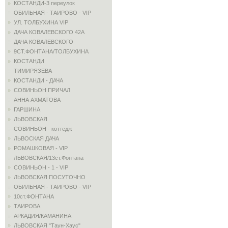
КОСТАНДИ-3 переулок
ОБИЛЬНАЯ - ТАИРОВО - VIP
УЛ. ТОЛБУХИНА VIP
ДАЧА КОВАЛЕВСКОГО 42А
ДАЧА КОВАЛЕВСКОГО
9СТ.ФОНТАНА/ТОЛБУХИНА
КОСТАНДИ
ТИМИРЯЗЕВА
КОСТАНДИ - ДАЧА
СОВИНЬОН ПРИЧАЛ
АННА АХМАТОВА
ГАРШИНА
ЛЬВОВСКАЯ
СОВИНЬОН - коттедж
ЛЬВОСКАЯ ДАЧА
РОМАШКОВАЯ - VIP
ЛЬВОВСКАЯ/13ст.Фонтана
СОВИНЬОН - 1 - VIP
ЛЬВОВСКАЯ ПОСУТОЧНО
ОБИЛЬНАЯ - ТАИРОВО - VIP
10ст.ФОНТАНА
ТАИРОВА
АРКАДИЯ/КАМАНИНА
ЛЬВОВСКАЯ "Таун-Хаус"