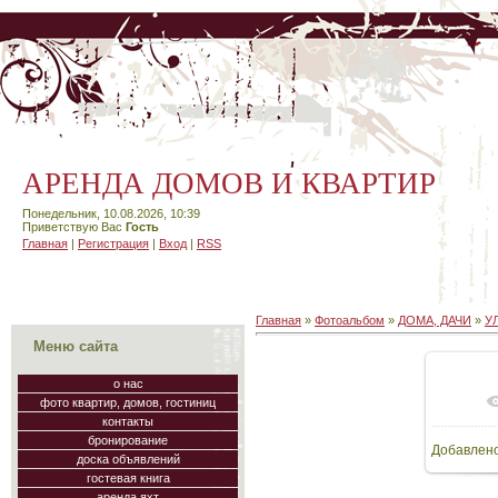
АРЕНДА ДОМОВ И КВАРТИР
Понедельник, 10.08.2026, 10:39
Приветствую Вас
Гость
Главная
|
Регистрация
|
Вход
|
RSS
Главная
»
Фотоальбом
»
ДОМА, ДАЧИ
»
У
Меню сайта
о нас
фото квартир, домов, гостиниц
В
контакты
бронирование
Добавлен
60
доска объявлений
гостевая книга
аренда яхт