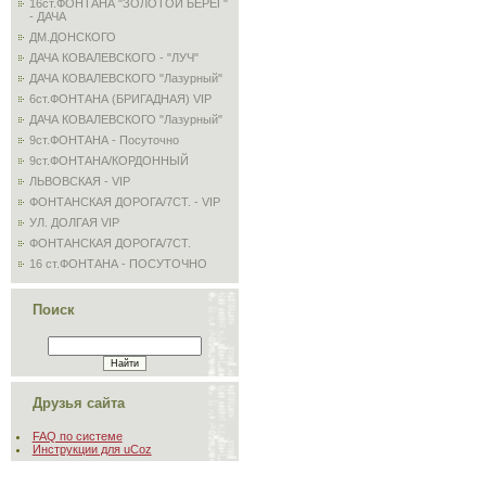
16ст.ФОНТАНА "ЗОЛОТОЙ БЕРЕГ"
- ДАЧА
ДМ.ДОНСКОГО
ДАЧА КОВАЛЕВСКОГО - "ЛУЧ"
ДАЧА КОВАЛЕВСКОГО "Лазурный"
6ст.ФОНТАНА (БРИГАДНАЯ) VIP
ДАЧА КОВАЛЕВСКОГО "Лазурный"
9ст.ФОНТАНА - Посуточно
9ст.ФОНТАНА/КОРДОННЫЙ
ЛЬВОВСКАЯ - VIP
ФОНТАНСКАЯ ДОРОГА/7СТ. - VIP
УЛ. ДОЛГАЯ VIP
ФОНТАНСКАЯ ДОРОГА/7СТ.
16 ст.ФОНТАНА - ПОСУТОЧНО
Поиск
Друзья сайта
FAQ по системе
Инструкции для uCoz