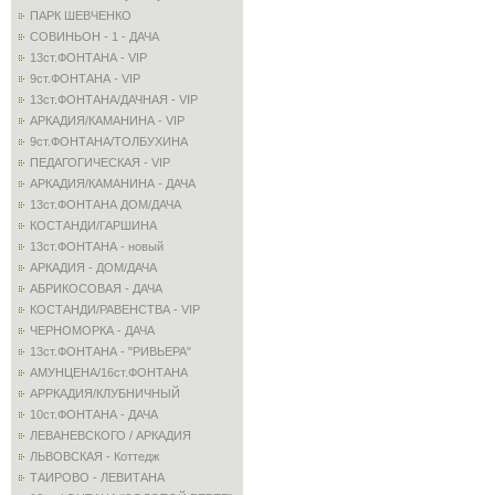
ПАРК ШЕВЧЕНКО
СОВИНЬОН - 1 - ДАЧА
13ст.ФОНТАНА - VIP
9ст.ФОНТАНА - VIP
13ст.ФОНТАНА/ДАЧНАЯ - VIP
АРКАДИЯ/КАМАНИНА - VIP
9ст.ФОНТАНА/ТОЛБУХИНА
ПЕДАГОГИЧЕСКАЯ - VIP
АРКАДИЯ/КАМАНИНА - ДАЧА
13ст.ФОНТАНА ДОМ/ДАЧА
КОСТАНДИ/ГАРШИНА
13ст.ФОНТАНА - новый
АРКАДИЯ - ДОМ/ДАЧА
АБРИКОСОВАЯ - ДАЧА
КОСТАНДИ/РАВЕНСТВА - VIP
ЧЕРНОМОРКА - ДАЧА
13ст.ФОНТАНА - "РИВЬЕРА"
АМУНЦЕНА/16ст.ФОНТАНА
АРРКАДИЯ/КЛУБНИЧНЫЙ
10ст.ФОНТАНА - ДАЧА
ЛЕВАНЕВСКОГО / АРКАДИЯ
ЛЬВОВСКАЯ - Коттедж
ТАИРОВО - ЛЕВИТАНА