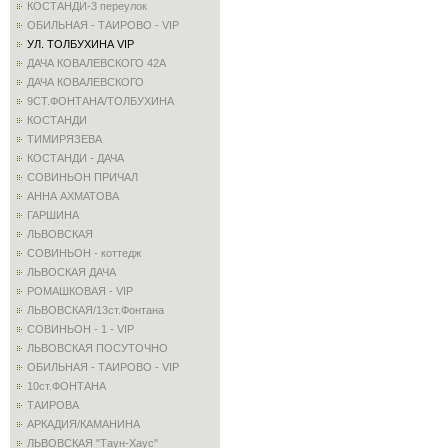
КОСТАНДИ-3 переулок
ОБИЛЬНАЯ - ТАИРОВО - VIP
УЛ. ТОЛБУХИНА VIP
ДАЧА КОВАЛЕВСКОГО 42А
ДАЧА КОВАЛЕВСКОГО
9СТ.ФОНТАНА/ТОЛБУХИНА
КОСТАНДИ
ТИМИРЯЗЕВА
КОСТАНДИ - ДАЧА
СОВИНЬОН ПРИЧАЛ
АННА АХМАТОВА
ГАРШИНА
ЛЬВОВСКАЯ
СОВИНЬОН - коттедж
ЛЬВОСКАЯ ДАЧА
РОМАШКОВАЯ - VIP
ЛЬВОВСКАЯ/13ст.Фонтана
СОВИНЬОН - 1 - VIP
ЛЬВОВСКАЯ ПОСУТОЧНО
ОБИЛЬНАЯ - ТАИРОВО - VIP
10ст.ФОНТАНА
ТАИРОВА
АРКАДИЯ/КАМАНИНА
ЛЬВОВСКАЯ "Таун-Хаус"