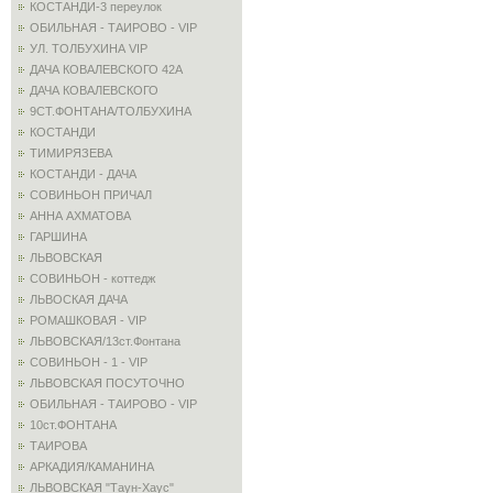
КОСТАНДИ-3 переулок
ОБИЛЬНАЯ - ТАИРОВО - VIP
УЛ. ТОЛБУХИНА VIP
ДАЧА КОВАЛЕВСКОГО 42А
ДАЧА КОВАЛЕВСКОГО
9СТ.ФОНТАНА/ТОЛБУХИНА
КОСТАНДИ
ТИМИРЯЗЕВА
КОСТАНДИ - ДАЧА
СОВИНЬОН ПРИЧАЛ
АННА АХМАТОВА
ГАРШИНА
ЛЬВОВСКАЯ
СОВИНЬОН - коттедж
ЛЬВОСКАЯ ДАЧА
РОМАШКОВАЯ - VIP
ЛЬВОВСКАЯ/13ст.Фонтана
СОВИНЬОН - 1 - VIP
ЛЬВОВСКАЯ ПОСУТОЧНО
ОБИЛЬНАЯ - ТАИРОВО - VIP
10ст.ФОНТАНА
ТАИРОВА
АРКАДИЯ/КАМАНИНА
ЛЬВОВСКАЯ "Таун-Хаус"