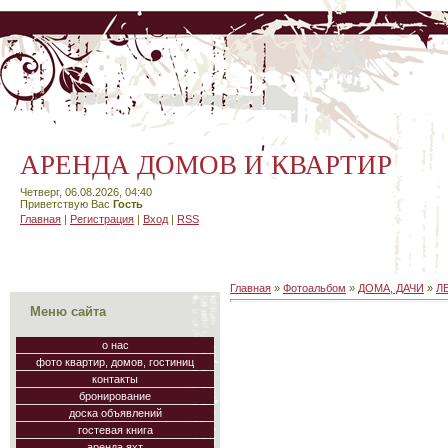
АРЕНДА ДОМОВ И КВАРТИР
Четверг, 06.08.2026, 04:40
Приветствую Вас
Гость
Главная
|
Регистрация
|
Вход
|
RSS
Главная
»
Фотоальбом
»
ДОМА, ДАЧИ
»
Л
Меню сайта
о нас
фото квартир, домов, гостиниц
контакты
бронирование
доска объявлений
гостевая книга
аренда яхт