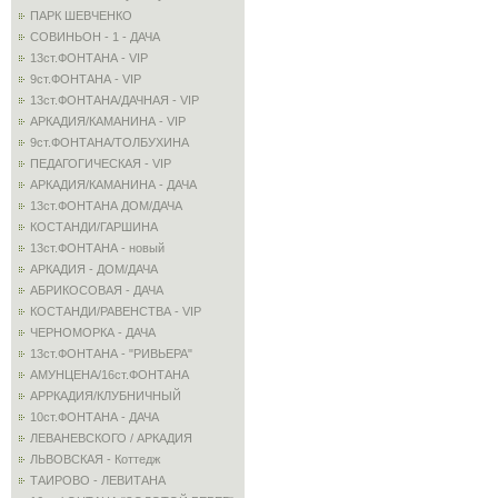
ПАРК ШЕВЧЕНКО
СОВИНЬОН - 1 - ДАЧА
13ст.ФОНТАНА - VIP
9ст.ФОНТАНА - VIP
13ст.ФОНТАНА/ДАЧНАЯ - VIP
АРКАДИЯ/КАМАНИНА - VIP
9ст.ФОНТАНА/ТОЛБУХИНА
ПЕДАГОГИЧЕСКАЯ - VIP
АРКАДИЯ/КАМАНИНА - ДАЧА
13ст.ФОНТАНА ДОМ/ДАЧА
КОСТАНДИ/ГАРШИНА
13ст.ФОНТАНА - новый
АРКАДИЯ - ДОМ/ДАЧА
АБРИКОСОВАЯ - ДАЧА
КОСТАНДИ/РАВЕНСТВА - VIP
ЧЕРНОМОРКА - ДАЧА
13ст.ФОНТАНА - "РИВЬЕРА"
АМУНЦЕНА/16ст.ФОНТАНА
АРРКАДИЯ/КЛУБНИЧНЫЙ
10ст.ФОНТАНА - ДАЧА
ЛЕВАНЕВСКОГО / АРКАДИЯ
ЛЬВОВСКАЯ - Коттедж
ТАИРОВО - ЛЕВИТАНА