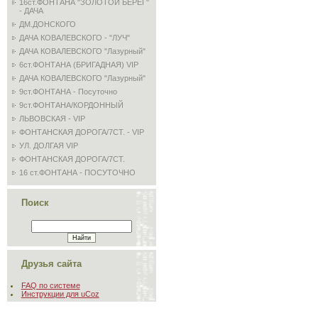
16ст.ФОНТАНА "ЗОЛОТОЙ БЕРЕГ"
- ДАЧА
ДМ.ДОНСКОГО
ДАЧА КОВАЛЕВСКОГО - "ЛУЧ"
ДАЧА КОВАЛЕВСКОГО "Лазурный"
6ст.ФОНТАНА (БРИГАДНАЯ) VIP
ДАЧА КОВАЛЕВСКОГО "Лазурный"
9ст.ФОНТАНА - Посуточно
9ст.ФОНТАНА/КОРДОННЫЙ
ЛЬВОВСКАЯ - VIP
ФОНТАНСКАЯ ДОРОГА/7СТ. - VIP
УЛ. ДОЛГАЯ VIP
ФОНТАНСКАЯ ДОРОГА/7СТ.
16 ст.ФОНТАНА - ПОСУТОЧНО
Поиск
Друзья сайта
FAQ по системе
Инструкции для uCoz