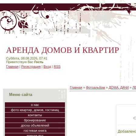
АРЕНДА ДОМОВ И КВАРТИР
Суббота, 08.08.2026, 07:41
Приветствую Вас
Гость
Главная
|
Регистрация
|
Вход
|
RSS
Главная
»
Фотоальбом
»
ДОМА, ДАЧИ
»
Л
Меню сайта
о нас
фото квартир, домов, гостиниц
контакты
бронирование
доска объявлений
гостевая книга
Добавлен
аренда яхт