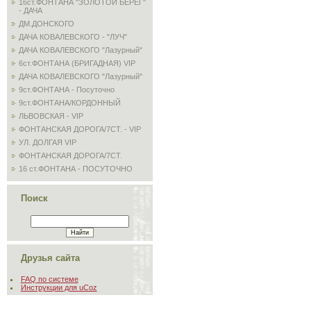
16ст.ФОНТАНА "ЗОЛОТОЙ БЕРЕГ"
- ДАЧА
ДМ.ДОНСКОГО
ДАЧА КОВАЛЕВСКОГО - "ЛУЧ"
ДАЧА КОВАЛЕВСКОГО "Лазурный"
6ст.ФОНТАНА (БРИГАДНАЯ) VIP
ДАЧА КОВАЛЕВСКОГО "Лазурный"
9ст.ФОНТАНА - Посуточно
9ст.ФОНТАНА/КОРДОННЫЙ
ЛЬВОВСКАЯ - VIP
ФОНТАНСКАЯ ДОРОГА/7СТ. - VIP
УЛ. ДОЛГАЯ VIP
ФОНТАНСКАЯ ДОРОГА/7СТ.
16 ст.ФОНТАНА - ПОСУТОЧНО
Поиск
Друзья сайта
FAQ по системе
Инструкции для uCoz