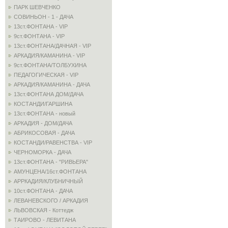
ПАРК ШЕВЧЕНКО
СОВИНЬОН - 1 - ДАЧА
13ст.ФОНТАНА - VIP
9ст.ФОНТАНА - VIP
13ст.ФОНТАНА/ДАЧНАЯ - VIP
АРКАДИЯ/КАМАНИНА - VIP
9ст.ФОНТАНА/ТОЛБУХИНА
ПЕДАГОГИЧЕСКАЯ - VIP
АРКАДИЯ/КАМАНИНА - ДАЧА
13ст.ФОНТАНА ДОМ/ДАЧА
КОСТАНДИ/ГАРШИНА
13ст.ФОНТАНА - новый
АРКАДИЯ - ДОМ/ДАЧА
АБРИКОСОВАЯ - ДАЧА
КОСТАНДИ/РАВЕНСТВА - VIP
ЧЕРНОМОРКА - ДАЧА
13ст.ФОНТАНА - "РИВЬЕРА"
АМУНЦЕНА/16ст.ФОНТАНА
АРРКАДИЯ/КЛУБНИЧНЫЙ
10ст.ФОНТАНА - ДАЧА
ЛЕВАНЕВСКОГО / АРКАДИЯ
ЛЬВОВСКАЯ - Коттедж
ТАИРОВО - ЛЕВИТАНА