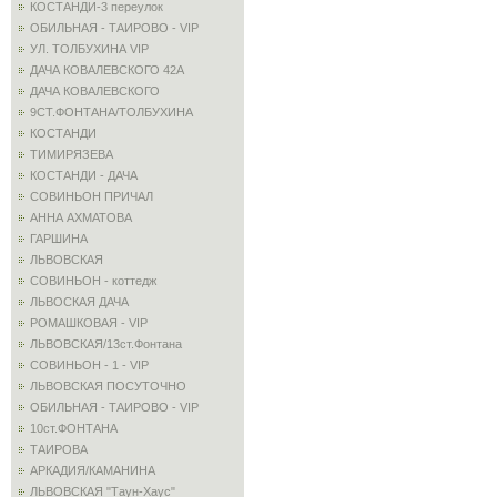
КОСТАНДИ-3 переулок
ОБИЛЬНАЯ - ТАИРОВО - VIP
УЛ. ТОЛБУХИНА VIP
ДАЧА КОВАЛЕВСКОГО 42А
ДАЧА КОВАЛЕВСКОГО
9СТ.ФОНТАНА/ТОЛБУХИНА
КОСТАНДИ
ТИМИРЯЗЕВА
КОСТАНДИ - ДАЧА
СОВИНЬОН ПРИЧАЛ
АННА АХМАТОВА
ГАРШИНА
ЛЬВОВСКАЯ
СОВИНЬОН - коттедж
ЛЬВОСКАЯ ДАЧА
РОМАШКОВАЯ - VIP
ЛЬВОВСКАЯ/13ст.Фонтана
СОВИНЬОН - 1 - VIP
ЛЬВОВСКАЯ ПОСУТОЧНО
ОБИЛЬНАЯ - ТАИРОВО - VIP
10ст.ФОНТАНА
ТАИРОВА
АРКАДИЯ/КАМАНИНА
ЛЬВОВСКАЯ "Таун-Хаус"