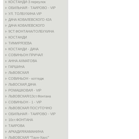
КОСТАНДИ-3 переулок
ОБИЛЬНАЯ - ТАИРОВО - VIP
УЛ. ТОЛБУХИНА VIP
ДАЧА КОВАЛЕВСКОГО 42А
ДАЧА КОВАЛЕВСКОГО
9СТ.ФОНТАНА/ТОЛБУХИНА
КОСТАНДИ
ТИМИРЯЗЕВА
КОСТАНДИ - ДАЧА
СОВИНЬОН ПРИЧАЛ
АННА АХМАТОВА
ГАРШИНА
ЛЬВОВСКАЯ
СОВИНЬОН - коттедж
ЛЬВОСКАЯ ДАЧА
РОМАШКОВАЯ - VIP
ЛЬВОВСКАЯ/13ст.Фонтана
СОВИНЬОН - 1 - VIP
ЛЬВОВСКАЯ ПОСУТОЧНО
ОБИЛЬНАЯ - ТАИРОВО - VIP
10ст.ФОНТАНА
ТАИРОВА
АРКАДИЯ/КАМАНИНА
ЛЬВОВСКАЯ "Таун-Хаус"