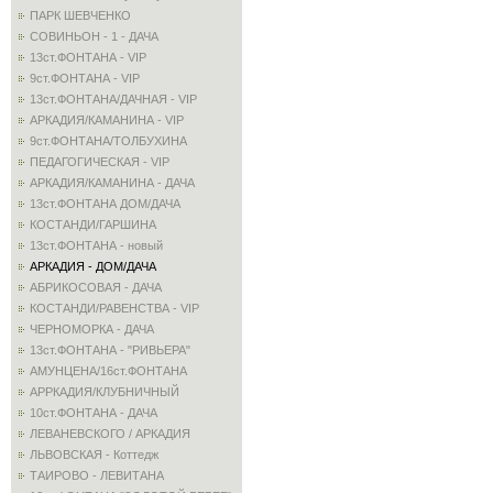
ПАРК ШЕВЧЕНКО
СОВИНЬОН - 1 - ДАЧА
13ст.ФОНТАНА - VIP
9ст.ФОНТАНА - VIP
13ст.ФОНТАНА/ДАЧНАЯ - VIP
АРКАДИЯ/КАМАНИНА - VIP
9ст.ФОНТАНА/ТОЛБУХИНА
ПЕДАГОГИЧЕСКАЯ - VIP
АРКАДИЯ/КАМАНИНА - ДАЧА
13ст.ФОНТАНА ДОМ/ДАЧА
КОСТАНДИ/ГАРШИНА
13ст.ФОНТАНА - новый
АРКАДИЯ - ДОМ/ДАЧА
АБРИКОСОВАЯ - ДАЧА
КОСТАНДИ/РАВЕНСТВА - VIP
ЧЕРНОМОРКА - ДАЧА
13ст.ФОНТАНА - "РИВЬЕРА"
АМУНЦЕНА/16ст.ФОНТАНА
АРРКАДИЯ/КЛУБНИЧНЫЙ
10ст.ФОНТАНА - ДАЧА
ЛЕВАНЕВСКОГО / АРКАДИЯ
ЛЬВОВСКАЯ - Коттедж
ТАИРОВО - ЛЕВИТАНА