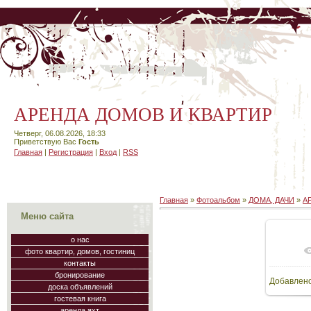
АРЕНДА ДОМОВ И КВАРТИР
Четверг, 06.08.2026, 18:33
Приветствую Вас
Гость
Главная
|
Регистрация
|
Вход
|
RSS
Главная
»
Фотоальбом
»
ДОМА, ДАЧИ
»
А
Меню сайта
о нас
фото квартир, домов, гостиниц
В
контакты
бронирование
Добавлен
128
доска объявлений
гостевая книга
аренда яхт