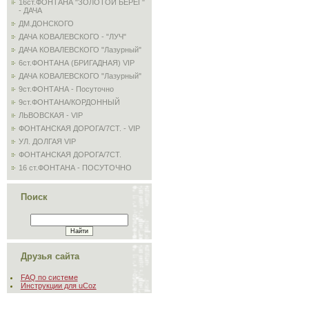
16ст.ФОНТАНА "ЗОЛОТОЙ БЕРЕГ"
- ДАЧА
ДМ.ДОНСКОГО
ДАЧА КОВАЛЕВСКОГО - "ЛУЧ"
ДАЧА КОВАЛЕВСКОГО "Лазурный"
6ст.ФОНТАНА (БРИГАДНАЯ) VIP
ДАЧА КОВАЛЕВСКОГО "Лазурный"
9ст.ФОНТАНА - Посуточно
9ст.ФОНТАНА/КОРДОННЫЙ
ЛЬВОВСКАЯ - VIP
ФОНТАНСКАЯ ДОРОГА/7СТ. - VIP
УЛ. ДОЛГАЯ VIP
ФОНТАНСКАЯ ДОРОГА/7СТ.
16 ст.ФОНТАНА - ПОСУТОЧНО
Поиск
Друзья сайта
FAQ по системе
Инструкции для uCoz