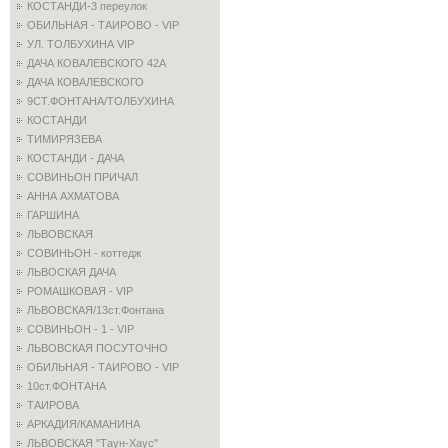
КОСТАНДИ-3 переулок
ОБИЛЬНАЯ - ТАИРОВО - VIP
УЛ. ТОЛБУХИНА VIP
ДАЧА КОВАЛЕВСКОГО 42А
ДАЧА КОВАЛЕВСКОГО
9СТ.ФОНТАНА/ТОЛБУХИНА
КОСТАНДИ
ТИМИРЯЗЕВА
КОСТАНДИ - ДАЧА
СОВИНЬОН ПРИЧАЛ
АННА АХМАТОВА
ГАРШИНА
ЛЬВОВСКАЯ
СОВИНЬОН - коттедж
ЛЬВОСКАЯ ДАЧА
РОМАШКОВАЯ - VIP
ЛЬВОВСКАЯ/13ст.Фонтана
СОВИНЬОН - 1 - VIP
ЛЬВОВСКАЯ ПОСУТОЧНО
ОБИЛЬНАЯ - ТАИРОВО - VIP
10ст.ФОНТАНА
ТАИРОВА
АРКАДИЯ/КАМАНИНА
ЛЬВОВСКАЯ "Таун-Хаус"