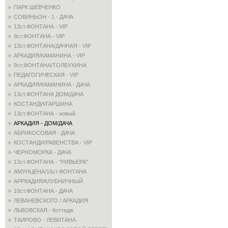
ПАРК ШЕВЧЕНКО
СОВИНЬОН - 1 - ДАЧА
13ст.ФОНТАНА - VIP
9ст.ФОНТАНА - VIP
13ст.ФОНТАНА/ДАЧНАЯ - VIP
АРКАДИЯ/КАМАНИНА - VIP
9ст.ФОНТАНА/ТОЛБУХИНА
ПЕДАГОГИЧЕСКАЯ - VIP
АРКАДИЯ/КАМАНИНА - ДАЧА
13ст.ФОНТАНА ДОМ/ДАЧА
КОСТАНДИ/ГАРШИНА
13ст.ФОНТАНА - новый
АРКАДИЯ - ДОМ/ДАЧА
АБРИКОСОВАЯ - ДАЧА
КОСТАНДИ/РАВЕНСТВА - VIP
ЧЕРНОМОРКА - ДАЧА
13ст.ФОНТАНА - "РИВЬЕРА"
АМУНЦЕНА/16ст.ФОНТАНА
АРРКАДИЯ/КЛУБНИЧНЫЙ
10ст.ФОНТАНА - ДАЧА
ЛЕВАНЕВСКОГО / АРКАДИЯ
ЛЬВОВСКАЯ - Коттедж
ТАИРОВО - ЛЕВИТАНА