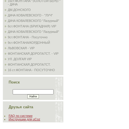
16ст.ФОНТАНА "ЗОЛОТОЙ БЕРЕГ"
- ДАЧА
ДМ.ДОНСКОГО
ДАЧА КОВАЛЕВСКОГО - "ЛУЧ"
ДАЧА КОВАЛЕВСКОГО "Лазурный"
6ст.ФОНТАНА (БРИГАДНАЯ) VIP
ДАЧА КОВАЛЕВСКОГО "Лазурный"
9ст.ФОНТАНА - Посуточно
9ст.ФОНТАНА/КОРДОННЫЙ
ЛЬВОВСКАЯ - VIP
ФОНТАНСКАЯ ДОРОГА/7СТ. - VIP
УЛ. ДОЛГАЯ VIP
ФОНТАНСКАЯ ДОРОГА/7СТ.
16 ст.ФОНТАНА - ПОСУТОЧНО
Поиск
Друзья сайта
FAQ по системе
Инструкции для uCoz