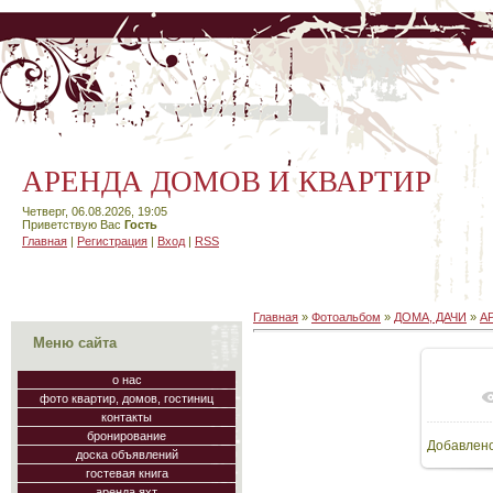
АРЕНДА ДОМОВ И КВАРТИР
Четверг, 06.08.2026, 19:05
Приветствую Вас
Гость
Главная
|
Регистрация
|
Вход
|
RSS
Главная
»
Фотоальбом
»
ДОМА, ДАЧИ
»
А
Меню сайта
о нас
фото квартир, домов, гостиниц
В
контакты
бронирование
Добавлен
960
доска объявлений
гостевая книга
аренда яхт