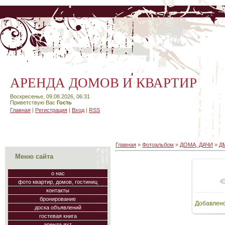
АРЕНДА ДОМОВ И КВАРТИР
Воскресенье, 09.08.2026, 06:31
Приветствую Вас
Гость
Главная
|
Регистрация
|
Вход
|
RSS
Главная
»
Фотоальбом
»
ДОМА, ДАЧИ
»
Д
Меню сайта
о нас
фото квартир, домов, гостиниц
В
контакты
бронирование
Добавлен
120
доска объявлений
гостевая книга
аренда яхт