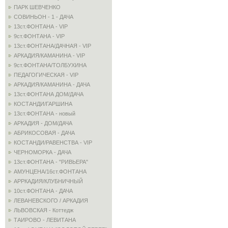
ПАРК ШЕВЧЕНКО
СОВИНЬОН - 1 - ДАЧА
13ст.ФОНТАНА - VIP
9ст.ФОНТАНА - VIP
13ст.ФОНТАНА/ДАЧНАЯ - VIP
АРКАДИЯ/КАМАНИНА - VIP
9ст.ФОНТАНА/ТОЛБУХИНА
ПЕДАГОГИЧЕСКАЯ - VIP
АРКАДИЯ/КАМАНИНА - ДАЧА
13ст.ФОНТАНА ДОМ/ДАЧА
КОСТАНДИ/ГАРШИНА
13ст.ФОНТАНА - новый
АРКАДИЯ - ДОМ/ДАЧА
АБРИКОСОВАЯ - ДАЧА
КОСТАНДИ/РАВЕНСТВА - VIP
ЧЕРНОМОРКА - ДАЧА
13ст.ФОНТАНА - "РИВЬЕРА"
АМУНЦЕНА/16ст.ФОНТАНА
АРРКАДИЯ/КЛУБНИЧНЫЙ
10ст.ФОНТАНА - ДАЧА
ЛЕВАНЕВСКОГО / АРКАДИЯ
ЛЬВОВСКАЯ - Коттедж
ТАИРОВО - ЛЕВИТАНА