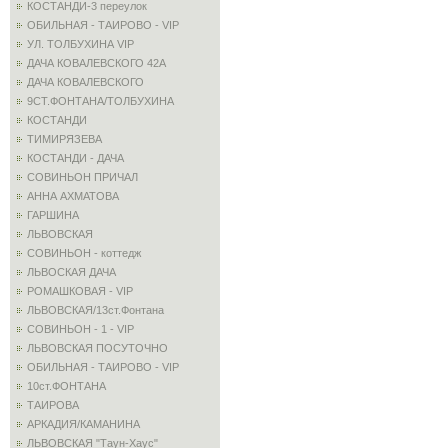
КОСТАНДИ-3 переулок
ОБИЛЬНАЯ - ТАИРОВО - VIP
УЛ. ТОЛБУХИНА VIP
ДАЧА КОВАЛЕВСКОГО 42А
ДАЧА КОВАЛЕВСКОГО
9СТ.ФОНТАНА/ТОЛБУХИНА
КОСТАНДИ
ТИМИРЯЗЕВА
КОСТАНДИ - ДАЧА
СОВИНЬОН ПРИЧАЛ
АННА АХМАТОВА
ГАРШИНА
ЛЬВОВСКАЯ
СОВИНЬОН - коттедж
ЛЬВОСКАЯ ДАЧА
РОМАШКОВАЯ - VIP
ЛЬВОВСКАЯ/13ст.Фонтана
СОВИНЬОН - 1 - VIP
ЛЬВОВСКАЯ ПОСУТОЧНО
ОБИЛЬНАЯ - ТАИРОВО - VIP
10ст.ФОНТАНА
ТАИРОВА
АРКАДИЯ/КАМАНИНА
ЛЬВОВСКАЯ "Таун-Хаус"