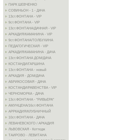
ПАРК ШЕВЧЕНКО
СОВИНЬОН - 1 - ДАЧА
13ст.ФОНТАНА - VIP
9ст.ФОНТАНА - VIP
13ст.ФОНТАНА/ДАЧНАЯ - VIP
АРКАДИЯ/КАМАНИНА - VIP
9ст.ФОНТАНА/ТОЛБУХИНА
ПЕДАГОГИЧЕСКАЯ - VIP
АРКАДИЯ/КАМАНИНА - ДАЧА
13ст.ФОНТАНА ДОМ/ДАЧА
КОСТАНДИ/ГАРШИНА
13ст.ФОНТАНА - новый
АРКАДИЯ - ДОМ/ДАЧА
АБРИКОСОВАЯ - ДАЧА
КОСТАНДИ/РАВЕНСТВА - VIP
ЧЕРНОМОРКА - ДАЧА
13ст.ФОНТАНА - "РИВЬЕРА"
АМУНЦЕНА/16ст.ФОНТАНА
АРРКАДИЯ/КЛУБНИЧНЫЙ
10ст.ФОНТАНА - ДАЧА
ЛЕВАНЕВСКОГО / АРКАДИЯ
ЛЬВОВСКАЯ - Коттедж
ТАИРОВО - ЛЕВИТАНА