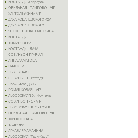
КОСТАНДИ-3 переулок
ОБИЛЬНАЯ - ТАИРОВО - VIP
УЛ. ТОЛБУХИНА VIP
ДАЧА КОВАЛЕВСКОГО 42А
ДАЧА КОВАЛЕВСКОГО
9СТ.ФОНТАНА/ТОЛБУХИНА
КОСТАНДИ
ТИМИРЯЗЕВА
КОСТАНДИ - ДАЧА
СОВИНЬОН ПРИЧАЛ
АННА АХМАТОВА
ГАРШИНА
ЛЬВОВСКАЯ
СОВИНЬОН - коттедж
ЛЬВОСКАЯ ДАЧА
РОМАШКОВАЯ - VIP
ЛЬВОВСКАЯ/13ст.Фонтана
СОВИНЬОН - 1 - VIP
ЛЬВОВСКАЯ ПОСУТОЧНО
ОБИЛЬНАЯ - ТАИРОВО - VIP
10ст.ФОНТАНА
ТАИРОВА
АРКАДИЯ/КАМАНИНА
ЛЬВОВСКАЯ "Таун-Хаус"