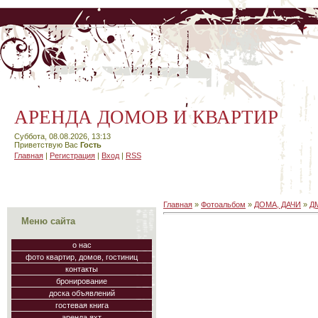
АРЕНДА ДОМОВ И КВАРТИР
Суббота, 08.08.2026, 13:13
Приветствую Вас
Гость
Главная
|
Регистрация
|
Вход
|
RSS
Главная
»
Фотоальбом
»
ДОМА, ДАЧИ
»
Д
Меню сайта
о нас
фото квартир, домов, гостиниц
контакты
бронирование
доска объявлений
гостевая книга
аренда яхт