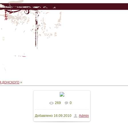
М.ДОНСКОГО
»
269
0
В реальном размере
Добавлено
16.09.2010
Admin
1200x1600
/ 110.9Kb