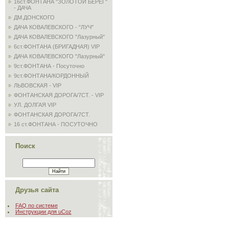
16ст.ФОНТАНА "ЗОЛОТОЙ БЕРЕГ"
- ДАЧА
ДМ.ДОНСКОГО
ДАЧА КОВАЛЕВСКОГО - "ЛУЧ"
ДАЧА КОВАЛЕВСКОГО "Лазурный"
6ст.ФОНТАНА (БРИГАДНАЯ) VIP
ДАЧА КОВАЛЕВСКОГО "Лазурный"
9ст.ФОНТАНА - Посуточно
9ст.ФОНТАНА/КОРДОННЫЙ
ЛЬВОВСКАЯ - VIP
ФОНТАНСКАЯ ДОРОГА/7СТ. - VIP
УЛ. ДОЛГАЯ VIP
ФОНТАНСКАЯ ДОРОГА/7СТ.
16 ст.ФОНТАНА - ПОСУТОЧНО
Поиск
Друзья сайта
FAQ по системе
Инструкции для uCoz