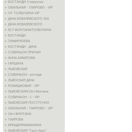
КОСТАНДИ-3 переулок
ОБИЛЬНАЯ - ТАИРОВО - VIP
УЛ. ТОЛБУХИНА VIP
ДАЧА КОВАЛЕВСКОГО 42А
ДАЧА КОВАЛЕВСКОГО
9СТ.ФОНТАНА/ТОЛБУХИНА
КОСТАНДИ
ТИМИРЯЗЕВА
КОСТАНДИ - ДАЧА
СОВИНЬОН ПРИЧАЛ
АННА АХМАТОВА
ГАРШИНА
ЛЬВОВСКАЯ
СОВИНЬОН - коттедж
ЛЬВОСКАЯ ДАЧА
РОМАШКОВАЯ - VIP
ЛЬВОВСКАЯ/13ст.Фонтана
СОВИНЬОН - 1 - VIP
ЛЬВОВСКАЯ ПОСУТОЧНО
ОБИЛЬНАЯ - ТАИРОВО - VIP
10ст.ФОНТАНА
ТАИРОВА
АРКАДИЯ/КАМАНИНА
ЛЬВОВСКАЯ "Таун-Хаус"