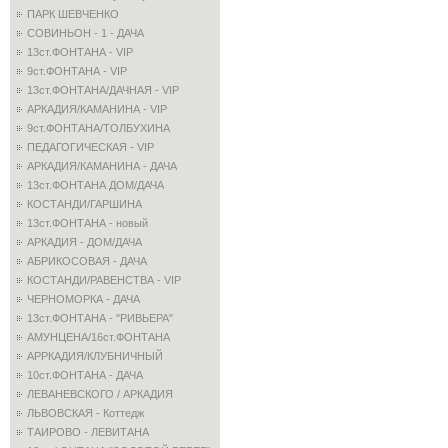
ПАРК ШЕВЧЕНКО
СОВИНЬОН - 1 - ДАЧА
13ст.ФОНТАНА - VIP
9ст.ФОНТАНА - VIP
13ст.ФОНТАНА/ДАЧНАЯ - VIP
АРКАДИЯ/КАМАНИНА - VIP
9ст.ФОНТАНА/ТОЛБУХИНА
ПЕДАГОГИЧЕСКАЯ - VIP
АРКАДИЯ/КАМАНИНА - ДАЧА
13ст.ФОНТАНА ДОМ/ДАЧА
КОСТАНДИ/ГАРШИНА
13ст.ФОНТАНА - новый
АРКАДИЯ - ДОМ/ДАЧА
АБРИКОСОВАЯ - ДАЧА
КОСТАНДИ/РАВЕНСТВА - VIP
ЧЕРНОМОРКА - ДАЧА
13ст.ФОНТАНА - "РИВЬЕРА"
АМУНЦЕНА/16ст.ФОНТАНА
АРРКАДИЯ/КЛУБНИЧНЫЙ
10ст.ФОНТАНА - ДАЧА
ЛЕВАНЕВСКОГО / АРКАДИЯ
ЛЬВОВСКАЯ - Коттедж
ТАИРОВО - ЛЕВИТАНА