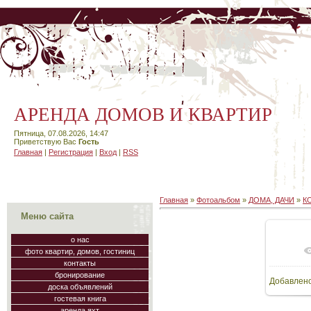
АРЕНДА ДОМОВ И КВАРТИР
Пятница, 07.08.2026, 14:47
Приветствую Вас
Гость
Главная
|
Регистрация
|
Вход
|
RSS
Главная
»
Фотоальбом
»
ДОМА, ДАЧИ
»
К
Меню сайта
о нас
фото квартир, домов, гостиниц
В
контакты
бронирование
Добавлен
160
доска объявлений
гостевая книга
аренда яхт