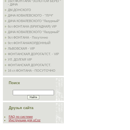
16ст.ФОНТАНА "ЗОЛОТОЙ БЕРЕГ"
- ДАЧА
ДМ.ДОНСКОГО
ДАЧА КОВАЛЕВСКОГО - "ЛУЧ"
ДАЧА КОВАЛЕВСКОГО "Лазурный"
6ст.ФОНТАНА (БРИГАДНАЯ) VIP
ДАЧА КОВАЛЕВСКОГО "Лазурный"
9ст.ФОНТАНА - Посуточно
9ст.ФОНТАНА/КОРДОННЫЙ
ЛЬВОВСКАЯ - VIP
ФОНТАНСКАЯ ДОРОГА/7СТ. - VIP
УЛ. ДОЛГАЯ VIP
ФОНТАНСКАЯ ДОРОГА/7СТ.
16 ст.ФОНТАНА - ПОСУТОЧНО
Поиск
Друзья сайта
FAQ по системе
Инструкции для uCoz