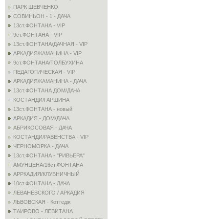
ПАРК ШЕВЧЕНКО
СОВИНЬОН - 1 - ДАЧА
13ст.ФОНТАНА - VIP
9ст.ФОНТАНА - VIP
13ст.ФОНТАНА/ДАЧНАЯ - VIP
АРКАДИЯ/КАМАНИНА - VIP
9ст.ФОНТАНА/ТОЛБУХИНА
ПЕДАГОГИЧЕСКАЯ - VIP
АРКАДИЯ/КАМАНИНА - ДАЧА
13ст.ФОНТАНА ДОМ/ДАЧА
КОСТАНДИ/ГАРШИНА
13ст.ФОНТАНА - новый
АРКАДИЯ - ДОМ/ДАЧА
АБРИКОСОВАЯ - ДАЧА
КОСТАНДИ/РАВЕНСТВА - VIP
ЧЕРНОМОРКА - ДАЧА
13ст.ФОНТАНА - "РИВЬЕРА"
АМУНЦЕНА/16ст.ФОНТАНА
АРРКАДИЯ/КЛУБНИЧНЫЙ
10ст.ФОНТАНА - ДАЧА
ЛЕВАНЕВСКОГО / АРКАДИЯ
ЛЬВОВСКАЯ - Коттедж
ТАИРОВО - ЛЕВИТАНА