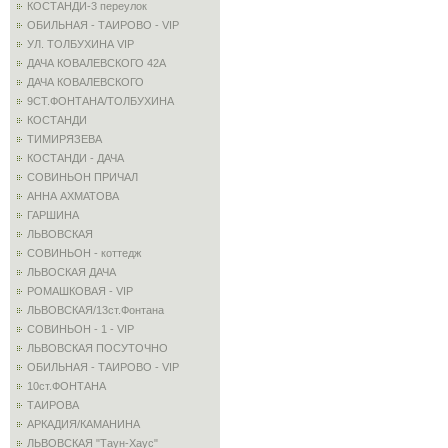
КОСТАНДИ-3 переулок
ОБИЛЬНАЯ - ТАИРОВО - VIP
УЛ. ТОЛБУХИНА VIP
ДАЧА КОВАЛЕВСКОГО 42А
ДАЧА КОВАЛЕВСКОГО
9СТ.ФОНТАНА/ТОЛБУХИНА
КОСТАНДИ
ТИМИРЯЗЕВА
КОСТАНДИ - ДАЧА
СОВИНЬОН ПРИЧАЛ
АННА АХМАТОВА
ГАРШИНА
ЛЬВОВСКАЯ
СОВИНЬОН - коттедж
ЛЬВОСКАЯ ДАЧА
РОМАШКОВАЯ - VIP
ЛЬВОВСКАЯ/13ст.Фонтана
СОВИНЬОН - 1 - VIP
ЛЬВОВСКАЯ ПОСУТОЧНО
ОБИЛЬНАЯ - ТАИРОВО - VIP
10ст.ФОНТАНА
ТАИРОВА
АРКАДИЯ/КАМАНИНА
ЛЬВОВСКАЯ "Таун-Хаус"