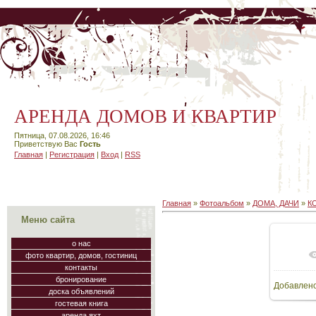
АРЕНДА ДОМОВ И КВАРТИР
Пятница, 07.08.2026, 16:46
Приветствую Вас
Гость
Главная
|
Регистрация
|
Вход
|
RSS
Главная
»
Фотоальбом
»
ДОМА, ДАЧИ
»
К
Меню сайта
о нас
фото квартир, домов, гостиниц
В
контакты
бронирование
Добавлен
119
доска объявлений
гостевая книга
аренда яхт