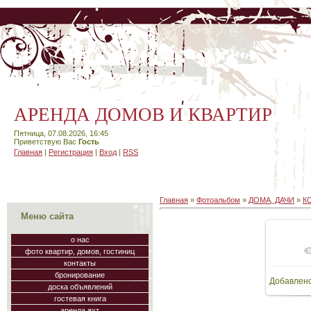
АРЕНДА ДОМОВ И КВАРТИР
Пятница, 07.08.2026, 16:45
Приветствую Вас
Гость
Главная
|
Регистрация
|
Вход
|
RSS
Главная
»
Фотоальбом
»
ДОМА, ДАЧИ
»
К
Меню сайта
о нас
фото квартир, домов, гостиниц
В
контакты
бронирование
Добавлен
160
доска объявлений
гостевая книга
аренда яхт