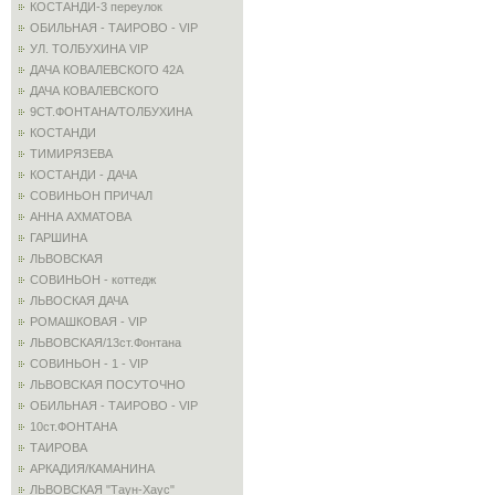
КОСТАНДИ-3 переулок
ОБИЛЬНАЯ - ТАИРОВО - VIP
УЛ. ТОЛБУХИНА VIP
ДАЧА КОВАЛЕВСКОГО 42А
ДАЧА КОВАЛЕВСКОГО
9СТ.ФОНТАНА/ТОЛБУХИНА
КОСТАНДИ
ТИМИРЯЗЕВА
КОСТАНДИ - ДАЧА
СОВИНЬОН ПРИЧАЛ
АННА АХМАТОВА
ГАРШИНА
ЛЬВОВСКАЯ
СОВИНЬОН - коттедж
ЛЬВОСКАЯ ДАЧА
РОМАШКОВАЯ - VIP
ЛЬВОВСКАЯ/13ст.Фонтана
СОВИНЬОН - 1 - VIP
ЛЬВОВСКАЯ ПОСУТОЧНО
ОБИЛЬНАЯ - ТАИРОВО - VIP
10ст.ФОНТАНА
ТАИРОВА
АРКАДИЯ/КАМАНИНА
ЛЬВОВСКАЯ "Таун-Хаус"