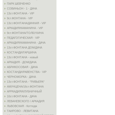
ПАРК ШЕВЧЕНКО
СОВИНЬОН - 1 - ДАЧА
13ст.ФОНТАНА - VIP
9ст.ФОНТАНА - VIP
13ст.ФОНТАНА/ДАЧНАЯ - VIP
АРКАДИЯ/КАМАНИНА - VIP
9ст.ФОНТАНА/ТОЛБУХИНА
ПЕДАГОГИЧЕСКАЯ - VIP
АРКАДИЯ/КАМАНИНА - ДАЧА
13ст.ФОНТАНА ДОМ/ДАЧА
КОСТАНДИ/ГАРШИНА
13ст.ФОНТАНА - новый
АРКАДИЯ - ДОМ/ДАЧА
АБРИКОСОВАЯ - ДАЧА
КОСТАНДИ/РАВЕНСТВА - VIP
ЧЕРНОМОРКА - ДАЧА
13ст.ФОНТАНА - "РИВЬЕРА"
АМУНЦЕНА/16ст.ФОНТАНА
АРРКАДИЯ/КЛУБНИЧНЫЙ
10ст.ФОНТАНА - ДАЧА
ЛЕВАНЕВСКОГО / АРКАДИЯ
ЛЬВОВСКАЯ - Коттедж
ТАИРОВО - ЛЕВИТАНА