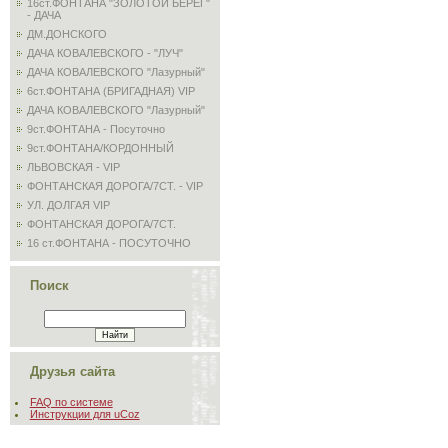
16ст.ФОНТАНА "ЗОЛОТОЙ БЕРЕГ"
- ДАЧА
ДМ.ДОНСКОГО
ДАЧА КОВАЛЕВСКОГО - "ЛУЧ"
ДАЧА КОВАЛЕВСКОГО "Лазурный"
6ст.ФОНТАНА (БРИГАДНАЯ) VIP
ДАЧА КОВАЛЕВСКОГО "Лазурный"
9ст.ФОНТАНА - Посуточно
9ст.ФОНТАНА/КОРДОННЫЙ
ЛЬВОВСКАЯ - VIP
ФОНТАНСКАЯ ДОРОГА/7СТ. - VIP
УЛ. ДОЛГАЯ VIP
ФОНТАНСКАЯ ДОРОГА/7СТ.
16 ст.ФОНТАНА - ПОСУТОЧНО
Поиск
Друзья сайта
FAQ по системе
Инструкции для uCoz