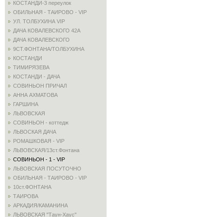
КОСТАНДИ-3 переулок
ОБИЛЬНАЯ - ТАИРОВО - VIP
УЛ. ТОЛБУХИНА VIP
ДАЧА КОВАЛЕВСКОГО 42А
ДАЧА КОВАЛЕВСКОГО
9СТ.ФОНТАНА/ТОЛБУХИНА
КОСТАНДИ
ТИМИРЯЗЕВА
КОСТАНДИ - ДАЧА
СОВИНЬОН ПРИЧАЛ
АННА АХМАТОВА
ГАРШИНА
ЛЬВОВСКАЯ
СОВИНЬОН - коттедж
ЛЬВОСКАЯ ДАЧА
РОМАШКОВАЯ - VIP
ЛЬВОВСКАЯ/13ст.Фонтана
СОВИНЬОН - 1 - VIP
ЛЬВОВСКАЯ ПОСУТОЧНО
ОБИЛЬНАЯ - ТАИРОВО - VIP
10ст.ФОНТАНА
ТАИРОВА
АРКАДИЯ/КАМАНИНА
ЛЬВОВСКАЯ "Таун-Хаус"