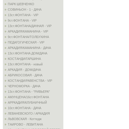
ПАРК ШЕВЧЕНКО
СОВИНЬОН - 1 - ДАЧА
13ст.ФОНТАНА - VIP
9ст.ФОНТАНА - VIP
13ст.ФОНТАНА/ДАЧНАЯ - VIP
АРКАДИЯ/КАМАНИНА - VIP
9ст.ФОНТАНА/ТОЛБУХИНА
ПЕДАГОГИЧЕСКАЯ - VIP
АРКАДИЯ/КАМАНИНА - ДАЧА
13ст.ФОНТАНА ДОМ/ДАЧА
КОСТАНДИ/ГАРШИНА
13ст.ФОНТАНА - новый
АРКАДИЯ - ДОМ/ДАЧА
АБРИКОСОВАЯ - ДАЧА
КОСТАНДИ/РАВЕНСТВА - VIP
ЧЕРНОМОРКА - ДАЧА
13ст.ФОНТАНА - "РИВЬЕРА"
АМУНЦЕНА/16ст.ФОНТАНА
АРРКАДИЯ/КЛУБНИЧНЫЙ
10ст.ФОНТАНА - ДАЧА
ЛЕВАНЕВСКОГО / АРКАДИЯ
ЛЬВОВСКАЯ - Коттедж
ТАИРОВО - ЛЕВИТАНА