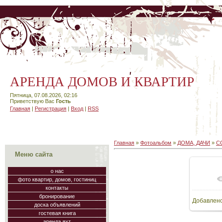
АРЕНДА ДОМОВ И КВАРТИР
Пятница, 07.08.2026, 02:16
Приветствую Вас
Гость
Главная
|
Регистрация
|
Вход
|
RSS
Главная
»
Фотоальбом
»
ДОМА, ДАЧИ
»
СО
Меню сайта
о нас
фото квартир, домов, гостиниц
В
контакты
бронирование
Добавлен
160
доска объявлений
гостевая книга
аренда яхт